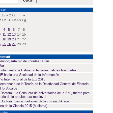
dari
Juny 2008
»
m
Dc
Dj
Dv
Ds
Dg
1
4
5
6
7
8
0
11
12
13
14
15
7
18
19
20
21
22
4
25
26
27
28
29
ntment
dando, Artículo de Lourdes Duran.
Mar
untamiento de Palma no le desea Felices Navidades
E hacia una Sociedad de la Información
ño Internacional de la Luz 2015
 centenario de la Teoría de la Relatividad General de Einstein
l for Alcalde
 Doctoral: La Consueta de aniversarios de la Seu, fuente para
toria de la arquitectura medieval
 Doctoral: Les almadraves de la corona d’Aragó
a de la Ciencia 2015 (Mallorca)
ories