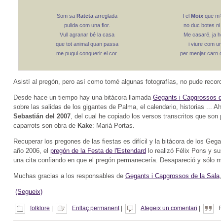
Som sa
Rateta
arreglada
I el
Moix
que m’
pulida com una flor.
no duc botes ni
Vull agranar bé la casa
Me casaré, ja 
que tot animal quan passa
i viure com u
me pugui conquerir el cor.
per menjar carn 
Asistí al pregón, pero así como tomé algunas fotografías, no pude record
Desde hace un tiempo hay una bitácora llamada
Gegants i Capgrossos d
sobre las salidas de los gigantes de Palma, el calendario, historias ... 
Sebastián del 2007
, del cual he copiado los versos transcritos que son
caparrots son obra de
Kake
: Marià Portas.
Recuperar los pregones de las fiestas es difícil y la bitácora de los Ge
año 2006, el
pregón de la Festa de l'Estendard
lo realizó Félix Pons y s
una cita confiando en que el pregón permanecería. Desapareció y sólo m
Muchas gracias a los responsables de
Gegants i Capgrossos de la Sala
(Segueix)
folklore
|
Enllaç permanent
|
Afegeix un comentari
|