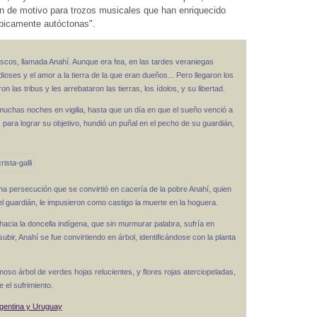
n de motivo para trozos musicales que han enriquecido
típicamente autóctonas".
toscos, llamada Anahí. Aunque era fea, en las tardes veraniegas
ioses y el amor a la tierra de la que eran dueños... Pero llegaron los
 las tribus y les arrebataron las tierras, los ídolos, y su libertad.
muchas noches en vigilia, hasta que un día en que el sueño venció a
la, para lograr su objetivo, hundió un puñal en el pecho de su guardián,
una persecución que se convirtió en cacería de la pobre Anahí, quien
el guardián, le impusieron como castigo la muerte en la hoguera.
 hacia la doncella indígena, que sin murmurar palabra, sufría en
bir, Anahí se fue convirtiendo en árbol, identificándose con la planta
oso árbol de verdes hojas relucientes, y flores rojas aterciopeladas,
 el sufrimiento.
rgentina y Uruguay