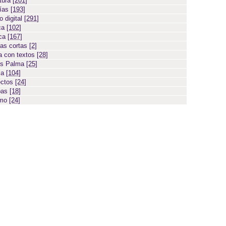
atura
[201]
días
[193]
 digital
[291]
ca
[102]
ica
[167]
ias cortas
[2]
 con textos
[28]
os Palma
[25]
sa
[104]
ectos
[24]
bas
[18]
smo
[24]