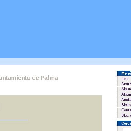
Men
yuntamiento de Palma
Inici
Arxiu
Àlbu
Álbum
Anota
Bibli
Conta
Bloc 
Cerc