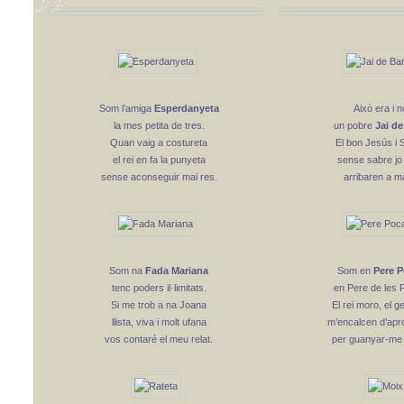
Som l’amiga
Esperdanyeta
Això era i n
la mes petita de tres.
un pobre
Jai de
Quan vaig a costureta
El bon Jesús i 
el rei en fa la punyeta
sense sabre jo
sense aconseguir mai res.
arribaren a m
Som na
Fada Mariana
Som en
Pere 
tenc poders il·limitats.
en Pere de les 
Si me trob a na Joana
El rei moro, el g
llista, viva i molt ufana
m’encalcen d’apro
vos contaré el meu relat.
per guanyar-me l