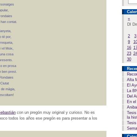
rsonatges
pular,
Calen
 rondaies
«
 han contat.
Dl
D
danyeta,
2
3
 té por,
9
1
rrequeta,
16
1
i el Moix,
23
2
lguna cosa
30
presents.
 o en prosa
Rece
n ben prest.
Recor
 Rondaies
Alta 
 Ciutat
El Ay
i de màgia,
La BN
 escoltam!
Del A
En el
Aniba
Sebastián
con un pregón muy original y curioso. No es
Tesis
la his
mpoco todos los años ese pregón es para presentar a los
Tesis
Seman
Categ