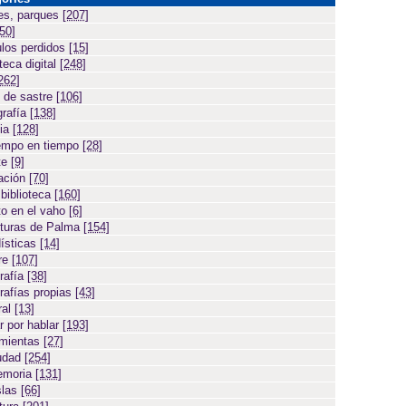
es, parques
[207]
[50]
ulos perdidos
[15]
teca digital
[248]
262]
 de sastre
[106]
grafía
[138]
cia
[128]
empo en tiempo
[28]
te
[9]
ación
[70]
 biblioteca
[160]
to en el vaho
[6]
turas de Palma
[154]
ísticas
[14]
ore
[107]
rafía
[38]
rafías propias
[43]
ral
[13]
r por hablar
[193]
amientas
[27]
iudad
[254]
emoria
[131]
slas
[66]