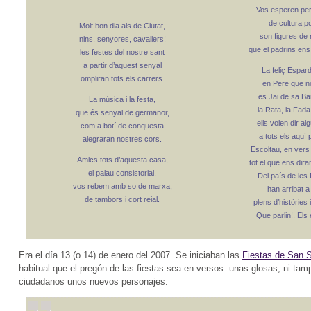
Vos esperen pe
de cultura po
Molt bon dia als de Ciutat,
son figures de
nins, senyores, cavallers!
que el padrins ens
les festes del nostre sant
a partir d’aquest senyal
La feliç Espar
ompliran tots els carrers.
en Pere que no
es Jai de sa Ba
La música i la festa,
la Rata, la Fada 
que és senyal de germanor,
ells volen dir a
com a botí de conquesta
a tots els aquí 
alegraran nostres cors.
Escoltau, en vers
Amics tots d’aquesta casa,
tot el que ens dira
el palau consistorial,
Del país de les
vos rebem amb so de marxa,
han arribat a
de tambors i cort reial.
plens d’històries 
Que parlin!. Els
Era el día 13 (o 14) de enero del 2007. Se iniciaban las
Fiestas de San 
habitual que el pregón de las fiestas sea en versos: unas glosas; ni ta
ciudadanos unos nuevos personajes: