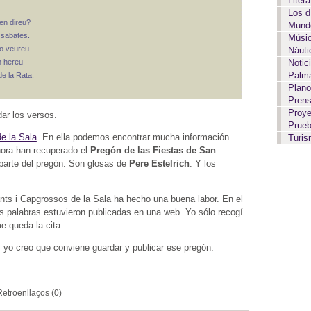
Liter
Los 
en direu?
Mundo
 sabates.
Músi
ho veureu
Náut
n hereu
Notic
Palma
de la Rata.
Plan
Pren
Proy
ar los versos.
Prue
e la Sala
. En ella podemos encontrar mucha información
Turi
Ahora han recuperado el
Pregón de las Fiestas de San
 parte del pregón. Son glosas de
Pere Estelrich
. Y los
gants i Capgrossos de la Sala ha hecho una buena labor. En el
us palabras estuvieron publicadas en una web. Yo sólo recogí
e queda la cita.
, yo creo que conviene guardar y publicar ese pregón.
Retroenllaços (0)