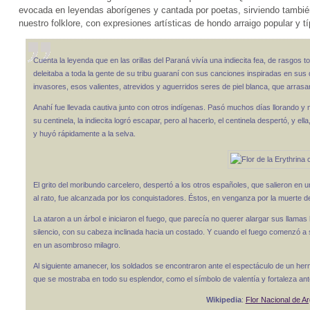
evocada en leyendas aborígenes y cantada por poetas, sirviendo tambié
nuestro folklore, con expresiones artísticas de hondo arraigo popular y 
Cuenta la leyenda que en las orillas del Paraná vivía una indiecita fea, de rasgos 
deleitaba a toda la gente de su tribu guaraní con sus canciones inspiradas en sus d
invasores, esos valientes, atrevidos y aguerridos seres de piel blanca, que arrasaron
Anahí fue llevada cautiva junto con otros indígenas. Pasó muchos días llorando y 
su centinela, la indiecita logró escapar, pero al hacerlo, el centinela despertó, y el
y huyó rápidamente a la selva.
El grito del moribundo carcelero, despertó a los otros españoles, que salieron en 
al rato, fue alcanzada por los conquistadores. Éstos, en venganza por la muerte d
La ataron a un árbol e iniciaron el fuego, que parecía no querer alargar sus llamas
silencio, con su cabeza inclinada hacia un costado. Y cuando el fuego comenzó a su
en un asombroso milagro.
Al siguiente amanecer, los soldados se encontraron ante el espectáculo de un herm
que se mostraba en todo su esplendor, como el símbolo de valentía y fortaleza ante
Wikipedia
:
Flor Nacional de A