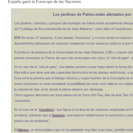
España ganó la Eurocopa de las Naciones.
Los jardines de Palma están afectados por 2
Los jardines, rotondas y parques del municipio de Palma están actualmente afecta
del "Catálogo de flora introducida de las Islas Baleares", entre ellas el Carpobrutu
EFE
De estas 27 especies, 8 son plantas "invasoras" y el resto tienen el carácter d
Ayuntamiento palmesano de especies empleadas en los espacios púbicos al que h
El profesor de botánica de la Universidad de las Islas Baleares (UIB) y coautor del
plantas presentes en Palma, las que más preocupan son cinco: la "uña de gato", el 
En el caso de la "uña de gato", una planta carnosa cuyas hojas tienen la forma de 
Rita indica que tiene una alta capacidad destructiva de las plantas autóctonas, a 
Esta sería la primera que el biólogo retiraría y, según fuentes de la Concejalía de
estos momentos se está estudiando la posibilidad de crear unos talleres en cola
la rotonda de San Jordi, donde la planta debería ser eliminada.
Otros lugares afectados por esta planta son la Torre d'en Pau, Mar de Aral, Ses Fo
consistorio.
En el caso de la "
chumbera
", que figura en la lista de las especies empleadas en P
erradicar; mientras que el
Spartium
, una especie mediterránea no autóctona y parec
podría ser un problema".
El
Ailantus
, un árbol asiático que se ha adaptado muy bien a las islas, también es