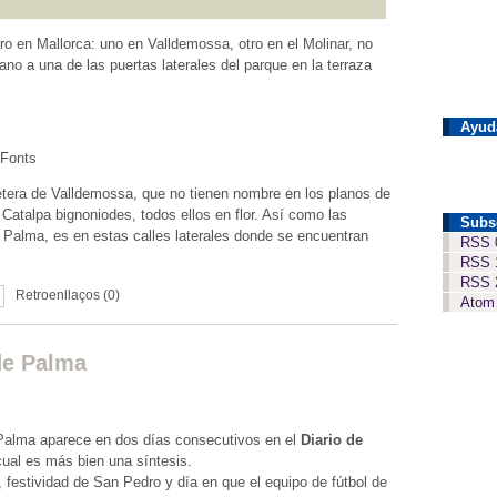
o en Mallorca: uno en Valldemossa, otro en el Molinar, no
no a una de las puertas laterales del parque en la terraza
Ayud
 Fonts
retera de Valldemossa, que no tienen nombre en los planos de
 Catalpa bignoniodes, todos ellos en flor. Así como las
Subs
 Palma, es en estas calles laterales donde se encuentran
RSS 
RSS 
RSS 
Retroenllaços (0)
Atom
de Palma
 Palma aparece en dos días consecutivos en el
Diario de
 cual es más bien una síntesis.
, festividad de San Pedro y día en que el equipo de fútbol de