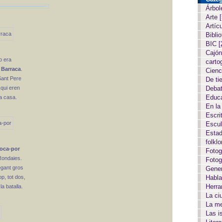
Árbol
Arte
Artíc
Biblio
BIC
[
Cajón
o era
carto
 Barraca
.
Cien
Sant Pere
De ti
 qui eren
Deba
Educ
a casa.
En la
Escri
Escul
Estad
folkl
Poca-por
Fotog
Rondaies.
Fotog
egant gros
Gene
p, tot dos,
Habla
Herr
a batalla.
La c
La m
Las i