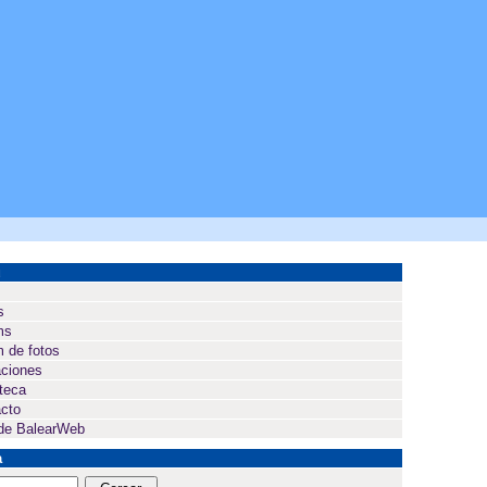
ú
s
ms
 de fotos
ciones
oteca
cto
de BalearWeb
a