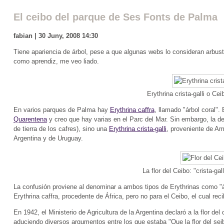
El ceibo del parque de Ses Fonts de Palma
fabian | 30 Juny, 2008 14:30
Tiene apariencia de árbol, pese a que algunas webs lo consideran arbust
como aprendiz, me veo liado.
Erythrina crista-galli o Ce
En varios parques de Palma hay
Erythrina caffra
, llamado "árbol coral".
Quarentena
y creo que hay varias en el Parc del Mar. Sin embargo, la d
de tierra de los cafres), sino una
Erythrina crista-galli
, proveniente de Am
Argentina y de Uruguay.
La flor del Ceibo: "crista-gal
La confusión proviene al denominar a ambos tipos de Erythrinas como "ár
Erythrina caffra, procedente de África, pero no para el Ceibo, el cual re
En 1942, el Ministerio de Agricultura de la Argentina declaró a la flor del 
aduciendo diversos argumentos entre los que estaba "Que la flor del sei