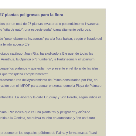
7 plantas peligrosas para la flora
dos por un total de 27 plantas invasoras o potencialmente invasoras
s o "uña de gato", una especie sudafricana altamente peligrosa.
e "potencialmente invasoras" para la flora balear, según el listado del
a tenido acceso Efe.
 citado catálogo, Joan Rita, ha explicado a Efe que, de todas las
Ailanthus, la Opuntia o "chumbera", la Parkinsonia y el Spartium.
pequeños plátanos y que está muy presente en el litoral de las islas,
las que "desplaza completamente".
 Infraestructuras del Ayuntamiento de Palma consultadas por Efe, en
boración con el IMFOF para actuar en zonas como la Playa de Palma o
ntanelles, La Ribera y la calle Uruguay y Son Peretó, según indica el
alma, Rita indica que es una planta "muy peligrosa" y difícil de
ida a la Genista, se cultiva mucho en autopistas y "en un futuro
tá presente en los espacios públicos de Palma y forma masas "casi