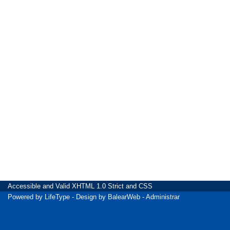
Accessible
and Valid
XHTML 1.0 Strict
and
CSS
Powered by
LifeType
- Design by
BalearWeb
-
Administrar