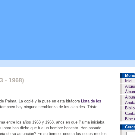
Men
 - 1968)
Inici
Arxiu
Àlbu
Álbum
de Palma. La copié y la puse en esta bitácora
Lista de los
Anota
tampoco hay ninguna semblanza de los alcaldes. Triste
Bibli
.
Conta
Bloc 
lma entre los años 1963 y 1968, años en que Palma iniciaba
Cerc
 su obra han dicho que fue un hombre honesto. Han pasado
ria de su actuación? En su tiempo, pese a los pocos medios