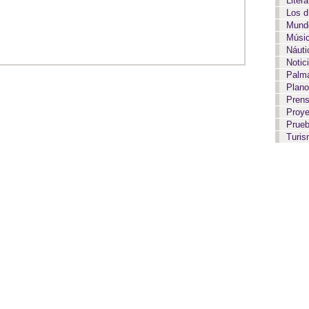
Liter
Los 
Mundo
Músi
Náut
Notic
Palma
Plan
Pren
Proy
Prue
Turi