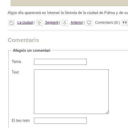
Algún día aparecerá en Internet la historia de la ciudad de Palma y de s
La ciudad
|
Següent
|
Anterior
|
Comentaris (0) |
Comentaris
Afegeix un comentari
Tema
Text
El teu nom