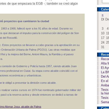
antes de que empezara la EGB -; también se creó algún
Calen
«
Dl
D
ovió proyectos que cambiaron la ciudad
3
4
s 1963 a 1968, falleció ayer a los 91 años de edad. Durante su
10
1
os que destacan el impulso para la construcción del polígon de Son
17
1
t del Rosselló.
24
2
 Estos proyectos se llevaron a cabo gracias a la aprobación en su
31
de Ordenación Urbana de Palma (PGOU). Las otras medidas que
 Rei y la mejora del Borne, Antoni Maura, la Rambla y el paseo
Rece
Recor
ca.
Alta 
a comisión de Gobierno y Policía hasta 1957, siendo alcalde Joan
El Ay
rera profesional en Ciutat. Su etapa como alcalde coincidió con el
La BN
rmaciones económicas y urbanísticas.
Del A
En el
e le obligó a presentar la dimisión como alcalde.
Aniba
Tesis
s realizar varios cursos en 1974 fue nombrado gobernador militar del
la his
a pasó a la reserva activa y desde entonces se dedicó a tareas de
Tesis
Seman
mo Alomar Josa, alcalde de Palma
Categ