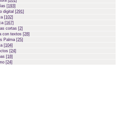
atura
[201]
días
[193]
 digital
[291]
ca
[102]
ica
[167]
ias cortas
[2]
 con textos
[28]
os Palma
[25]
sa
[104]
ectos
[24]
bas
[18]
smo
[24]