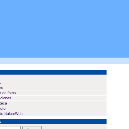
ú
s
ms
 de fotos
ciones
oteca
cto
de BalearWeb
a