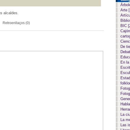
Árbol
Arte
us alcaldes.
Artíc
Biblio
Retroenllaços (0)
BIC
[
Cajón
carto
Cien
De ti
Deba
Educ
En la
Escri
Escul
Estad
folkl
Fotog
Fotog
Gene
Habla
Herr
La c
La m
Las i