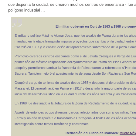
que disponía la ciudad, se crearon muchos centros de enseñanza - fue 
polígono industrial ...
El militar gobernó en Cort de 1963 a 1968 y prom
El militar y político Máximo Alomar Josa, que fue alcalde de Palma durante los año
mandato en la etapa franquista impulsó proyectos que cambiaron la ciudad, entre l
Castelló en 1967 y la construcción del aparcamiento subterráneo de la plaza Comta
Promovió diversos centros escolares como el de Jafuda Cresques y Verge de Lluc.
primer año de máximo responsable del ayuntamiento de Palma del Plan General 
adoptó y permitieron cambiar la fisonomía de Palma fueron la reforma de s´Hort del
Sagrera. También mejoró el abastecimiento de agua desde Son Rapinya a Son Ro
Ocupó el cargo de teniente de alcalde desde 1955 y después el de presidente de l
Massanet. El general nació en Palma en 1917 y desarrolló la mayor parte de su car
inicio del desarrollo turístico en la ciudad durante los años sesenta y las transfo
En 1968 fue destinado a la Jefatura de la Zona de Reclutamiento de la ciudad, lo qu
A partir de entonces ocupó diversos cargos relacionados con su rango militar. Tra
Ferrol y un año después fue trasladado a Cartagena. A finales de los años ochent
investigación sobre temas históricos y castrenses.
Redacción del Diario de Mallorca
:
Muere Máxi