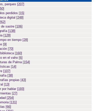
es, parques
[207]
[50]
ulos perdidos
[15]
teca digital
[248]
262]
 de sastre
[106]
grafía
[138]
cia
[128]
empo en tiempo
[28]
te
[9]
ación
[70]
 biblioteca
[160]
to en el vaho
[6]
turas de Palma
[154]
ísticas
[14]
ore
[107]
rafía
[38]
rafías propias
[43]
ral
[13]
r por hablar
[193]
amientas
[27]
iudad
[254]
emoria
[131]
slas
[66]