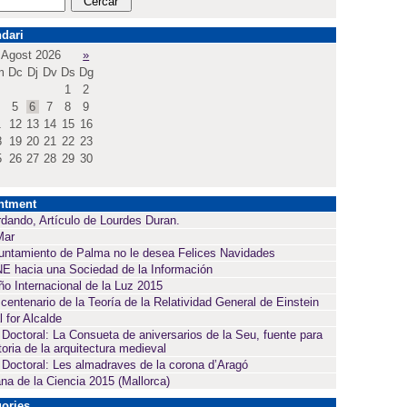
dari
Agost 2026
»
m
Dc
Dj
Dv
Ds
Dg
1
2
5
6
7
8
9
1
12
13
14
15
16
8
19
20
21
22
23
5
26
27
28
29
30
ntment
dando, Artículo de Lourdes Duran.
Mar
untamiento de Palma no le desea Felices Navidades
E hacia una Sociedad de la Información
ño Internacional de la Luz 2015
 centenario de la Teoría de la Relatividad General de Einstein
l for Alcalde
 Doctoral: La Consueta de aniversarios de la Seu, fuente para
toria de la arquitectura medieval
 Doctoral: Les almadraves de la corona d’Aragó
a de la Ciencia 2015 (Mallorca)
ories