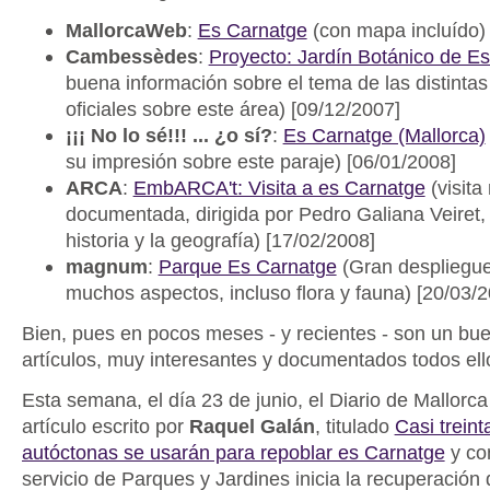
MallorcaWeb
:
Es Carnatge
(con mapa incluído)
Cambessèdes
:
Proyecto: Jardín Botánico de E
buena información sobre el tema de las distinta
oficiales sobre este área) [09/12/2007]
¡¡¡ No lo sé!!! ... ¿o sí?
:
Es Carnatge (Mallorca)
su impresión sobre este paraje) [06/01/2008]
ARCA
:
EmbARCA't: Visita a es Carnatge
(visita
documentada, dirigida por Pedro Galiana Veiret,
historia y la geografía) [17/02/2008]
magnum
:
Parque Es Carnatge
(Gran despliegue 
muchos aspectos, incluso flora y fauna) [20/03/
Bien, pues en pocos meses - y recientes - son un bu
artículos, muy interesantes y documentados todos ell
Esta semana, el día 23 de junio, el Diario de Mallorca
artículo escrito por
Raquel Galán
, titulado
Casi trein
autóctonas se usarán para repoblar es Carnatge
y con
servicio de Parques y Jardines inicia la recuperación