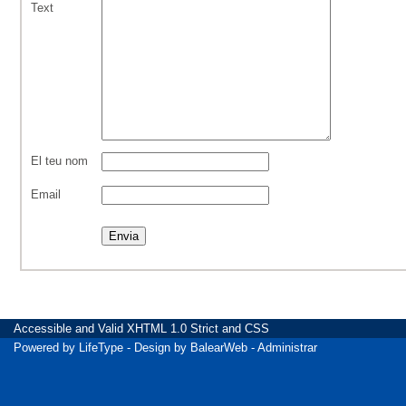
Text
El teu nom
Email
Accessible
and Valid
XHTML 1.0 Strict
and
CSS
Powered by
LifeType
- Design by
BalearWeb
-
Administrar