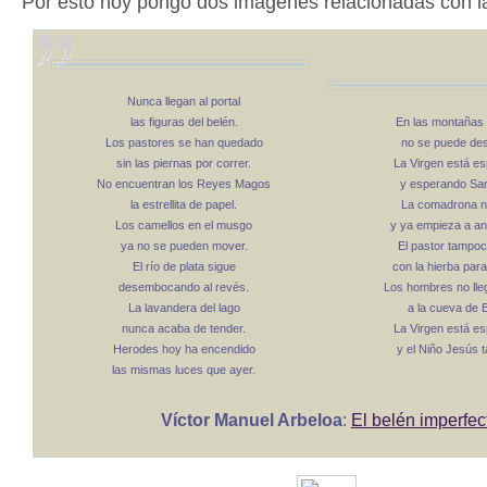
Por esto hoy pongo dos imágenes relacionadas con la 
Nunca llegan al portal
las figuras del belén.
En las montañas 
Los pastores se han quedado
no se puede des
sin las piernas por correr.
La Virgen está e
No encuentran los Reyes Magos
y esperando Sa
la estrellita de papel.
La comadrona no
Los camellos en el musgo
y ya empieza a an
ya no se pueden mover.
El pastor tampoc
El río de plata sigue
con la hierba para
desembocando al revés.
Los hombres no lle
La lavandera del lago
a la cueva de 
nunca acaba de tender.
La Virgen está e
Herodes hoy ha encendido
y el Niño Jesús 
las mismas luces que ayer.
Víctor Manuel Arbeloa
:
El belén imperfec