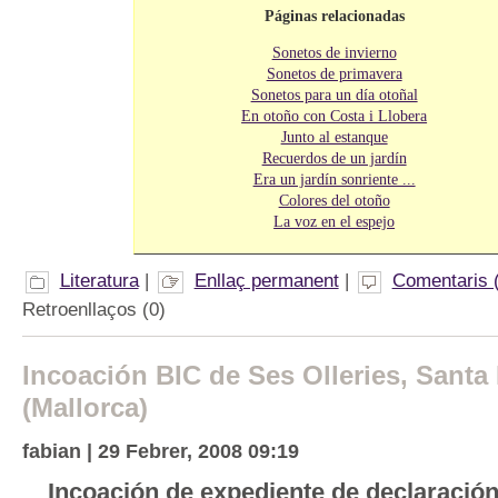
Páginas relacionadas
Sonetos de invierno
Sonetos de primavera
Sonetos para un día otoñal
En otoño con Costa i Llobera
Junto al estanque
Recuerdos de un jardín
Era un jardín sonriente ...
Colores del otoño
La voz en el espejo
Literatura
|
Enllaç permanent
|
Comentaris 
Retroenllaços (0)
Incoación BIC de Ses Olleries, Santa
(Mallorca)
fabian | 29 Febrer, 2008 09:19
Incoación de expediente de declaración