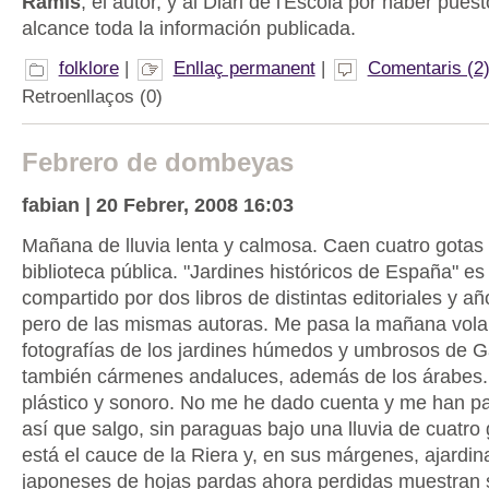
Ramis
, el autor, y al Diari de l'Escola por haber pues
alcance toda la información publicada.
folklore
|
Enllaç permanent
|
Comentaris (2
Retroenllaços (0)
Febrero de dombeyas
fabian | 20 Febrer, 2008 16:03
Mañana de lluvia lenta y calmosa. Caen cuatro gotas 
biblioteca pública. "Jardines históricos de España" es e
compartido por dos libros de distintas editoriales y añ
pero de las mismas autoras. Me pasa la mañana vola
fotografías de los jardines húmedos y umbrosos de G
también cármenes andaluces, además de los árabes. 
plástico y sonoro. No me he dado cuenta y me han pa
así que salgo, sin paraguas bajo una lluvia de cuatro
está el cauce de la Riera y, en sus márgenes, ajardina
japoneses de hojas pardas ahora perdidas muestran 