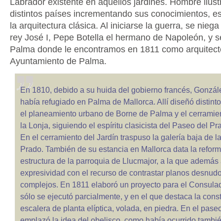
Labrador existente en aquellos jardines. Hombre ilustr
distintos países incrementando sus conocimientos, e
la arquitectura clásica. Al iniciarse la guerra, se niega
rey José I, Pepe Botella el hermano de Napoleón, y s
Palma donde le encontramos en 1811 como arquitecto
Ayuntamiento de Palma.
En 1810, debido a su huida del gobierno francés, Gonzá
había refugiado en Palma de Mallorca. Allí diseñó distintos
el planeamiento urbano de Borne de Palma y el cerramien
la Lonja, siguiendo el espíritu clasicista del Paseo del P
En el cerramiento del Jardín traspuso la galería baja de l
Prado. También de su estancia en Mallorca data la reform
estructura de la parroquia de Llucmajor, a la que además
expresividad con el recurso de contrastar planos desnud
complejos. En 1811 elaboró un proyecto para el Consula
sólo se ejecutó parcialmente, y en el que destaca la cons
escalera de planta elíptica, volada, en piedra. En el pase
emplazó la idea del obelisco, como había ocurrido también