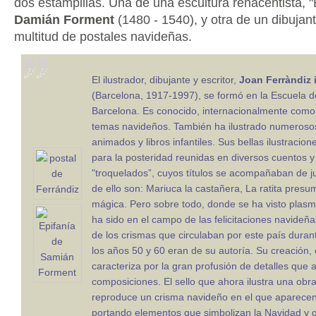
dos estampillas. Una de una escultura renacentista, "
Damián Forment
(1480 - 1540), y otra de un dibujant
multitud de postales navideñas.
El ilustrador, dibujante y escritor,
Joan Ferràndiz i
(Barcelona, 1917-1997), se formó en la Escuela de
Barcelona. Es conocido, internacionalmente como 
temas navideños. También ha ilustrado numerosos
animados y libros infantiles. Sus bellas ilustraci
para la posteridad reunidas en diversos cuentos y 
"troquelados”, cuyos títulos se acompañaban de j
de ello son: Mariuca la castañera, La ratita presum
mágica. Pero sobre todo, donde se ha visto plas
ha sido en el campo de las felicitaciones navideñ
de los crismas que circulaban por este país duran
los años 50 y 60 eran de su autoría. Su creación, 
caracteriza por la gran profusión de detalles que
composiciones. El sello que ahora ilustra una obr
reproduce un crisma navideño en el que aparece
portando elementos que simbolizan la Navidad y 