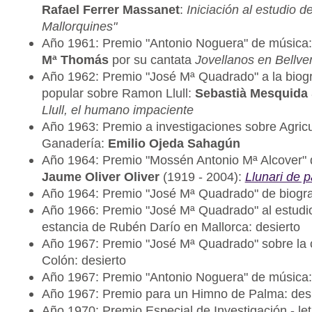
Rafael Ferrer Massanet
:
Iniciación al estudio 
Mallorquines"
Año 1961: Premio "Antonio Noguera" de música
Mª Thomás
por su cantata
Jovellanos en Bellve
Año 1962: Premio "José Mª Quadrado" a la biogr
popular sobre Ramon Llull:
Sebastià Mesquida
Llull, el humano impaciente
Año 1963: Premio a investigaciones sobre Agricu
Ganadería:
Emilio Ojeda Sahagún
Año 1964: Premio "Mossén Antonio Mª Alcover" de
Jaume Oliver Oliver
(1919 - 2004):
Llunari de 
Año 1964: Premio "José Mª Quadrado" de biograf
Año 1966: Premio "José Mª Quadrado" al estudio
estancia de Rubén Darío en Mallorca: desierto
Año 1967: Premio "José Mª Quadrado" sobre la 
Colón: desierto
Año 1967: Premio "Antonio Noguera" de música:
Año 1967: Premio para un Himno de Palma: desi
Año 1970: Premio Especial de Investigación - let