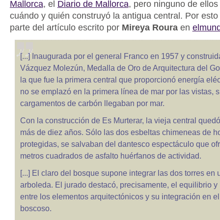
Mallorca
, el
Diario de Mallorca
, pero ninguno de ellos
cuándo y quién construyó la antigua central. Por est
parte del artículo escrito por
Mireya Roura
en
elmund
[...] Inaugurada por el general Franco en 1957 y constru
Vázquez Molezún, Medalla de Oro de Arquitectura del Go
la que fue la primera central que proporcionó energía eléc
no se emplazó en la primera línea de mar por las vistas, 
cargamentos de carbón llegaban por mar.
Con la construcción de Es Murterar, la vieja central que
más de diez años. Sólo las dos esbeltas chimeneas de h
protegidas, se salvaban del dantesco espectáculo que of
metros cuadrados de asfalto huérfanos de actividad.
[...] El claro del bosque supone integrar las dos torres en
arboleda. El jurado destacó, precisamente, el equilibrio y
entre los elementos arquitectónicos y su integración en el
boscoso.