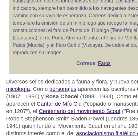
naufragios en noches tormentosas y de niebla. Los faros,
indicadora, siempre han trasmitido a los navegantes desc
camino con su rayo de esperanza. Correos dedica a estos 
torres-faro la emisión de un minipliego que recoge la ima
construcciones: el faro de Punta del Hidalgo (Tenerife); 
(Cantabria); el de Punta Almina (Ceuta); el Faro de Melill
Palos (Murcia); y el Faro Gorliz (Vizcaya). De todos ellos, 
reproducen su imagen.
Correos
:
Faros
Diversos sellos dedicados a fauna y flora, y nueva se
micología
. Como
personajes
aparecen las escritoras
(1907 - 1996) y
Rosa Chacel
(1898 - 1994). Como e
aparecen el
Cantar de Mío Cid
("copiado o manuscrit
en 1207"), el
Centenario del movimiento Scout
("Fue e
Robert Stephenson Smith Baden-Powel (Londres 1857
1941) quien fundó el Movimiento Scout en el año 1907
distintos interés como el del
asociacionismo filatélico