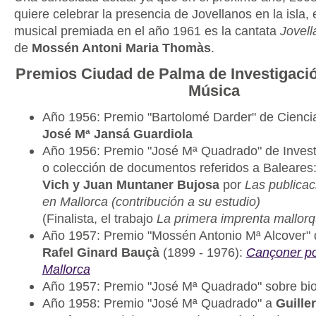
quiere celebrar la presencia de Jovellanos en la isla,
musical premiada en el año 1961 es la cantata
Jovell
de
Mossén Antoni Maria Thomàs
.
Premios Ciudad de Palma de Investigación
Música
Año 1956: Premio "Bartolomé Darder" de Ciencia
José Mª Jansá Guardiola
Año 1956: Premio "José Mª Quadrado" de Investi
o colección de documentos referidos a Baleares
Vich y Juan Muntaner Bujosa
por
Las publicac
en Mallorca (contribución a su estudio)
(Finalista, el trabajo
La primera imprenta mallorq
Año 1957: Premio "Mossén Antonio Mª Alcover" d
Rafel Ginard Bauçà
(1899 - 1976):
Cançoner po
Mallorca
Año 1957: Premio "José Mª Quadrado" sobre biog
Año 1958: Premio "José Mª Quadrado" a
Guille