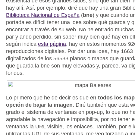
existencia de esos grandes sitios, sino que también 
hay allí. Así, por ejemplo, diré que hay una gran Bibli
Biblioteca Nacional de España
(
bne
) y que cuando un
portada es difícil tener una idea sobre qué guarda y
encontrar a través de su web. No he entrado muchas 
par y ando perdido, sin saber muy bien qué hay en ell
según indica
esta página
, hay en estos momentos 92
reproducciones digitales. Por dar una idea, hay 166
digitalizados de los 56533 planos o mapas que guarda
que guarda la bne son muy elevadas y, parece, va dig
fondos.
Lo primero que he de decir es que
en todos los map
opción de bajar la imagen
. Diré también que esta we
grado el sistema de ventanas en pop-up, lo que no 
agradable la navegación e imposibilita, por no tener e
ventanas la URL visible, los enlaces. También, por ell
utilizar las URL de sus ventanas, me veo forzado a indi