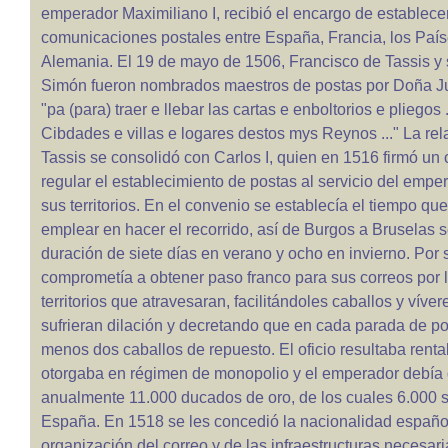
emperador Maximiliano I, recibió el encargo de establecer
comunicaciones postales entre España, Francia, los País
Alemania. El 19 de mayo de 1506, Francisco de Tassis y 
Simón fueron nombrados maestros de postas por Doña J
"pa (para) traer e llebar las cartas e enboltorios e pliegos .
Cibdades e villas e logares destos mys Reynos ..." La rel
Tassis se consolidó con Carlos I, quien en 1516 firmó un
regular el establecimiento de postas al servicio del empe
sus territorios. En el convenio se establecía el tiempo qu
emplear en hacer el recorrido, así de Burgos a Bruselas s
duración de siete días en verano y ocho en invierno. Por s
comprometía a obtener paso franco para sus correos por l
territorios que atravesaran, facilitándoles caballos y víve
sufrieran dilación y decretando que en cada parada de po
menos dos caballos de repuesto. El oficio resultaba renta
otorgaba en régimen de monopolio y el emperador debía
anualmente 11.000 ducados de oro, de los cuales 6.000
España. En 1518 se les concedió la nacionalidad españo
organización del correo y de las infraestructuras necesar