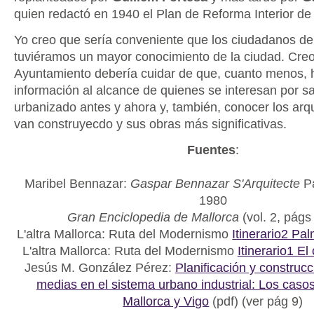
quien redactó en 1940 el Plan de Reforma Interior de
Yo creo que sería conveniente que los ciudadanos d
tuviéramos un mayor conocimiento de la ciudad. Creo
Ayuntamiento debería cuidar de que, cuanto menos, 
información al alcance de quienes se interesan por 
urbanizado antes y ahora y, también, conocer los arqu
van construyecdo y sus obras más significativas.
Fuentes
:
Maribel Bennazar:
Gaspar Bennazar S'Arquitecte
Pa
1980
Gran Enciclopedia de Mallorca
(vol. 2, págs
L'altra Mallorca: Ruta del Modernismo
Itinerario2 Pa
L'altra Mallorca: Ruta del Modernismo
Itinerario1 E
Jesús M. González Pérez:
Planificación y construc
medias en el sistema urbano industrial: Los cas
Mallorca y Vigo
(pdf) (ver pág 9)