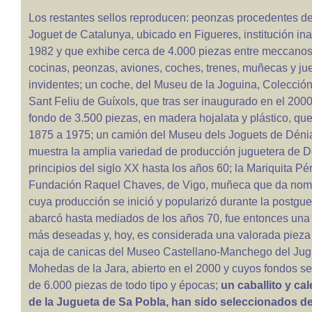
Los restantes sellos reproducen: peonzas procedentes d
Joguet de Catalunya, ubicado en Figueres, institución i
1982 y que exhibe cerca de 4.000 piezas entre meccanos,
cocinas, peonzas, aviones, coches, trenes, muñecas y ju
invidentes; un coche, del Museu de la Joguina, Colecció
Sant Feliu de Guíxols, que tras ser inaugurado en el 200
fondo de 3.500 piezas, en madera hojalata y plástico, q
1875 a 1975; un camión del Museu dels Joguets de Dénia,
muestra la amplia variedad de producción juguetera de 
principios del siglo XX hasta los años 60; la Mariquita Pé
Fundación Raquel Chaves, de Vigo, muñeca que da nomb
cuya producción se inició y popularizó durante la postgu
abarcó hasta mediados de los años 70, fue entonces una
más deseadas y, hoy, es considerada una valorada piez
caja de canicas del Museo Castellano-Manchego del Jug
Mohedas de la Jara, abierto en el 2000 y cuyos fondos s
de 6.000 piezas de todo tipo y épocas;
un caballito y ca
de la Jugueta de Sa Pobla, han sido seleccionados de 