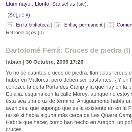
Llummayor, Llorito, Sansellas
(sic).
(Segueix)
En la biblioteca
|
Enllaç permanent
|
Coment
Retroenllaços (0)
Bartolomé Ferrá: Cruces de piedra (I)
fabian | 30 Octubre, 2006 17:26
Yo no sé cuántas cruces de piedra, llamadas "creus 
haber en Mallorca, pero deben ser bastantes. ¿Y en
conozco la de la Porta des Camp y la que hay en la 
Eulalia, esquina con la calle Morey; aunque no estoy
ésta sea una cruz de término. Antiguamente había un
avenidas, que supongo que es la existente en en la 
no sé si había alguna más cerca de Les Quatre Cam
Habría que hacer, como han hecho en Aragón, un pdf
cruces.