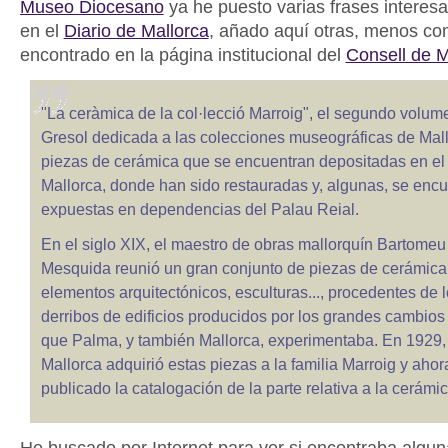
Museo Diocesano
ya he puesto varias frases interes
en el
Diario de Mallorca
, añado aquí otras, menos co
encontrado en la página institucional del
Consell de M
"La ceràmica de la col·lecció Marroig", el segundo volume
Gresol dedicada a las colecciones museográficas de Mal
piezas de cerámica que se encuentran depositadas en el
Mallorca, donde han sido restauradas y, algunas, se enc
expuestas en dependencias del Palau Reial.
En el siglo XIX, el maestro de obras mallorquín Bartomeu 
Mesquida reunió un gran conjunto de piezas de cerámica,
elementos arquitectónicos, esculturas..., procedentes de 
derribos de edificios producidos por los grandes cambios 
que Palma, y también Mallorca, experimentaba. En 1929, 
Mallorca adquirió estas piezas a la familia Marroig y ahor
publicado la catalogación de la parte relativa a la cerámic
He buscado por Internet para ver si encontraba algun