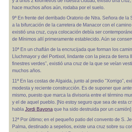
y a unos 2 kilómetros de nuestra ciudad, existió una cruz
hace muchos años aún, rodaba por el suelo.
9ª En frente del derribado Oratorio de Ntra. Señora de la
a la bifurcación de la carretera de Manacor con el camino
existió una cruz, cuya colocación debía ser contemporán
de Mínimos allí primeramente establecido. Aún se conser
10ª En un chaflán de la encrucijada que forman los cami
Lluchmayor y del Portixol, lindante con la pieza de tierra
finestres verdes", existió una cruz de la que se veían ves
muchos años.
11ª En las costas de Algaida, junto al predio "Xorrigo", ex
modesta y reciente construcción. Es de suponer que antes e
mismo, puesto que marca la divisoria entre el término mu
y el de aquel pueblo. [No estoy seguro que sea de esta cr
habla
Jordi Bayona
que ha sido destruida por un camión]
12ª Por último; en el pequeño patio del convento de S. J
Palma, destinado a sepelios, existe una cruz sobre su co