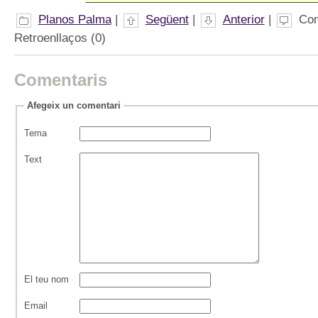
Planos Palma
|
Següent
|
Anterior
|
Com
Retroenllaços (0)
Comentaris
Afegeix un comentari
Tema
Text
El teu nom
Email