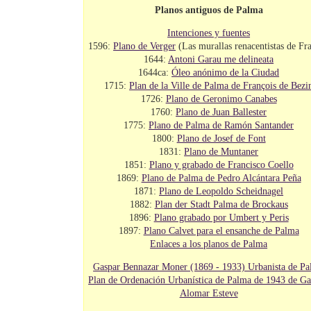
Planos antiguos de Palma
Intenciones y fuentes
1596:
Plano de Verger
(Las murallas renacentistas de Fra
1644:
Antoni Garau me delineata
1644ca:
Óleo anónimo de la Ciudad
1715:
Plan de la Ville de Palma de François de Bezi
1726:
Plano de Geronimo Canabes
1760:
Plano de Juan Ballester
1775:
Plano de Palma de Ramón Santander
1800:
Plano de Josef de Font
1831:
Plano de Muntaner
1851:
Plano y grabado de Francisco Coello
1869:
Plano de Palma de Pedro Alcántara Peña
1871:
Plano de Leopoldo Scheidnagel
1882:
Plan der Stadt Palma de Brockaus
1896:
Plano grabado por Umbert y Peris
1897:
Plano Calvet para el ensanche de Palma
Enlaces a los planos de Palma
Gaspar Bennazar Moner (1869 - 1933) Urbanista de P
Plan de Ordenación Urbanística de Palma de 1943 de Ga
Alomar Esteve