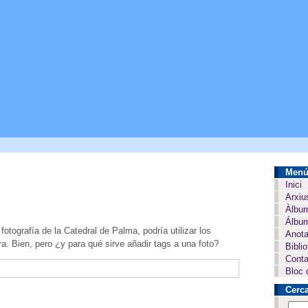
Men
Inici
Arxiu
Àlbu
Álbum
fotografía de la Catedral de Palma, podría utilizar los
Anota
ra. Bien, pero ¿y para qué sirve añadir tags a una foto?
Bibli
Conta
Bloc 
Cerc