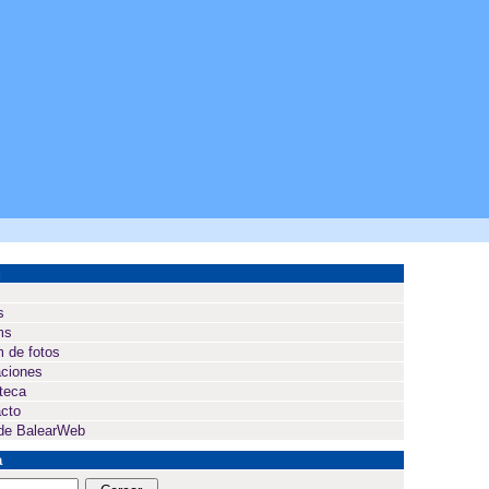
ú
s
ms
 de fotos
ciones
oteca
cto
de BalearWeb
a