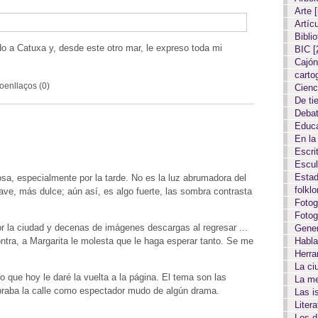
Arte
Artíc
Biblio
o a Catuxa y, desde este otro mar, le expreso toda mi
BIC
[
Cajón
carto
oenllaços (0)
Cien
De ti
Deba
Educ
En la
Escri
Escul
Estad
sa, especialmente por la tarde. No es la luz abrumadora del
folkl
ave, más dulce; aún así, es algo fuerte, las sombra contrasta
Fotog
Fotog
or la ciudad y decenas de imágenes descargas al regresar ...
Gene
Habla
ntra, a Margarita le molesta que le haga esperar tanto. Se me
Herr
La c
o que hoy le daré la vuelta a la página. El tema son las
La m
umbraba la calle como espectador mudo de algún drama.
Las i
Liter
Los 