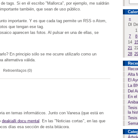
de tags. Si en él escribo "Mallorca", por ejemplo, me saldrán
 importante también, que sean de uso público.
Calen
«
 punto importante. Y es que cada tag permite un RSS o Atom,
Dl
D
fotos que tengan ese tag.
1
mosaico aparecen las fotos. Al pulsar en una de ellas, se
7
8
14
1
21
2
28
2
rlo? En principio sólo se me ocurre utilizarlo como un
 alternativa válida.
Rece
Recor
Retroenllaços (0)
Alta 
El Ay
La BN
Del A
En el
Aniba
Tesis
la his
ria en temas informáticos. Junto con Vanesa (que está en
Tesis
o
deakialli docu mental
. En las "Noticias cortas", en las que
Seman
cos días esa sección de esta bitácora.
Categ
Árbol