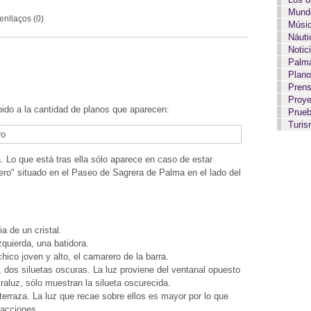
Mundo
enllaços (0)
Músi
Náut
Notic
Palma
Plan
Pren
Proy
bido a la cantidad de planos que aparecen:
Prue
Turi
 Lo que está tras ella sólo aparece en caso de estar
ero" situado en el Paseo de Sagrera de Palma en el lado del
a de un cristal.
zquierda, una batidora.
hico joven y alto, el camarero de la barra.
a, dos siluetas oscuras. La luz proviene del ventanal opuesto
traluz, sólo muestran la silueta oscurecida.
erraza. La luz que recae sobre ellos es mayor por lo que
facciones.