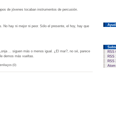
pos de jóvenes tocaban instrumentos de percusión.
Ayud
No hay ni mejor ni peor. Sólo el presente, el hoy, hay que
Subs
a Lonja ... siguen más o menos igual. ¿El mar?, no sé, parece
RSS 
 le demos más vueltas.
RSS 
RSS 
enllaços (0)
Atom