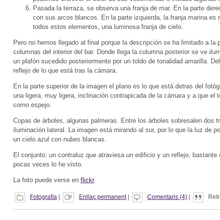
Pasada la terraza, se observa una franja de mar. En la parte derec
con sus arcos blancos. En la parte izquierda, la franja marina 
todos estos elementos, una luminosa franja de cielo.
Pero no hemos llegado al final porque la descripción se ha limitado a la p
columnas del interior del bar. Donde llega la columna posterior se ve ilu
un plafón sucedido posteriormente por un toldo de tonalidad amarilla. D
reflejo de lo que está tras la cámara.
En la parte superior de la imagen el plano es lo que está detras del fot
una ligera, muy ligera, inclinación contrapicada de la cámara y a que el 
como espejo.
Copas de árboles, algunas palmeras. Entre los árboles sobresalen dos tr
iluminación lateral. La imagen está mirando al sur, por lo que la luz de p
un cielo azul con nubes blancas.
El conjunto: un contraluz que atraviesa un edificio y un reflejo, bastante
pocas veces lo he visto.
La foto puede verse en
flickr
.
Fotografía
|
Enllaç permanent
|
Comentaris (4)
|
Retr