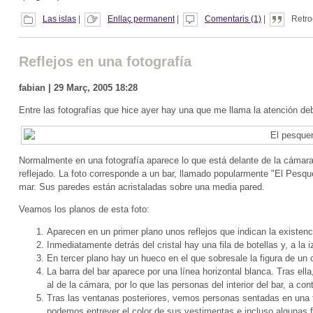
Las islas
|
Enllaç permanent
|
Comentaris (1)
|
Retro
Reflejos en una fotografía
fabian | 29 Març, 2005 18:28
Entre las fotografías que hice ayer hay una que me llama la atención de
Normalmente en una fotografía aparece lo que está delante de la cámara.
reflejado. La foto corresponde a un bar, llamado popularmente "El Pesqu
mar. Sus paredes están acristaladas sobre una media pared.
Veamos los planos de esta foto:
Aparecen en un primer plano unos reflejos que indican la existenci
Inmediatamente detrás del cristal hay una fila de botellas y, a la i
En tercer plano hay un hueco en el que sobresale la figura de un c
La barra del bar aparece por una línea horizontal blanca. Tras ell
al de la cámara, por lo que las personas del interior del bar, a con
Tras las ventanas posteriores, vemos personas sentadas en una t
podemos entrever el color de sus vestimentas e incluso algunas 