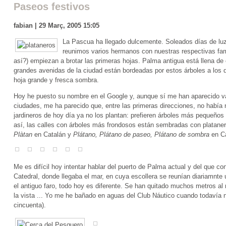
Paseos festivos
fabian | 29 Març, 2005 15:05
La Pascua ha llegado dulcemente. Soleados días de luz 
reunimos varios hermanos con nuestras respectivas fam
así?) empiezan a brotar las primeras hojas. Palma antigua está llena d
grandes avenidas de la ciudad están bordeadas por estos árboles a los 
hoja grande y fresca sombra.
Hoy he puesto su nombre en el Google y, aunque sí me han aparecido va
ciudades, me ha parecido que, entre las primeras direcciones, no había 
jardineros de hoy día ya no los plantan: prefieren árboles más pequeñ
así, las calles con árboles más frondosos están sembradas con plataner
Plàtan
en Catalán y
Plátano, Plátano de paseo, Plátano de sombra
en Ca
Me es difícil hoy intentar hablar del puerto de Palma actual y del que co
Catedral, donde llegaba el mar, en cuya escollera se reunían diariamnte
el antiguo faro, todo hoy es diferente. Se han quitado muchos metros al
la vista ... Yo me he bañado en aguas del Club Náutico cuando todavía 
cincuenta).