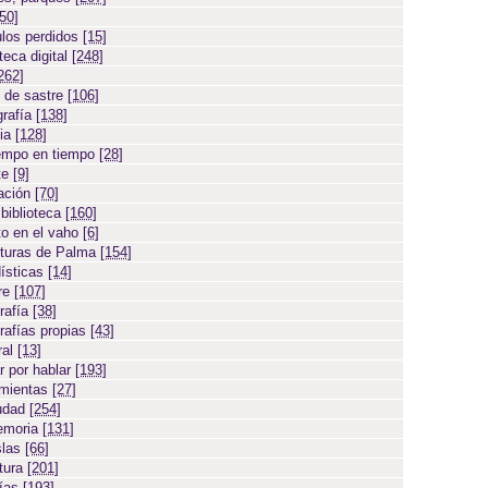
[50]
ulos perdidos
[15]
teca digital
[248]
262]
 de sastre
[106]
grafía
[138]
cia
[128]
empo en tiempo
[28]
te
[9]
ación
[70]
 biblioteca
[160]
to en el vaho
[6]
turas de Palma
[154]
ísticas
[14]
ore
[107]
rafía
[38]
rafías propias
[43]
ral
[13]
r por hablar
[193]
amientas
[27]
iudad
[254]
emoria
[131]
slas
[66]
atura
[201]
días
[193]