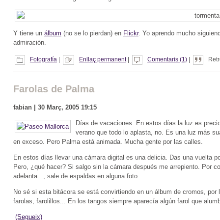
Y tiene un
álbum
(no se lo pierdan) en
Flickr
. Yo aprendo mucho siguiend
admiración.
Fotografía
|
Enllaç permanent
|
Comentaris (1)
|
Retr
Farolas de Palma
fabian | 30 Març, 2005 19:15
Días de vacaciones. En estos días la luz es precio
verano que todo lo aplasta, no. Es una luz más su
en exceso. Pero Palma está animada. Mucha gente por las calles.
En estos días llevar una cámara digital es una delicia. Das una vuelta p
Pero, ¿qué hacer? Si salgo sin la cámara después me arrepiento. Por co
adelanta..., sale de espaldas en alguna foto.
No sé si esta bitácora se está convirtiendo en un álbum de cromos, por l
farolas, farolillos... En los tangos siempre aparecía algún farol que al
(Segueix)