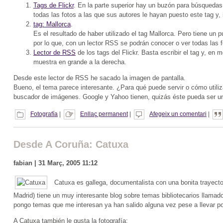
Tags de Flickr
. En la parte superior hay un buzón para búsquedas 
todas las fotos a las que sus autores le hayan puesto este tag y,
tag: Mallorca
.
Es el resultado de haber utilizado el tag Mallorca. Pero tiene un
por lo que, con un lector RSS se podrán conocer o ver todas las 
Lector de RSS
de los tags del Flickr. Basta escribir el tag y, en 
muestra en grande a la derecha.
Desde este lector de RSS he sacado la imagen de pantalla.
Bueno, el tema parece interesante. ¿Para qué puede servir o cómo utiliza
buscador de imágenes. Google y Yahoo tienen, quizás éste pueda ser una
Fotografía
|
Enllaç permanent
|
Afegeix un comentari
|
Desde A Coruña: Catuxa
fabian | 31 Març, 2005 11:12
Catuxa es gallega, documentalista con una bonita trayecto
Madrid) tiene un muy interesante blog sobre temas bibliotecarios llamad
pongo temas que me interesan ya han salido alguna vez pese a llevar po
A Catuxa también le gusta la fotografía: