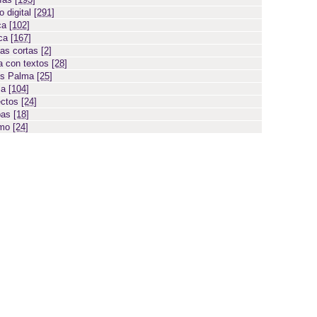
 digital
[291]
ca
[102]
ica
[167]
ias cortas
[2]
 con textos
[28]
os Palma
[25]
sa
[104]
ectos
[24]
bas
[18]
smo
[24]