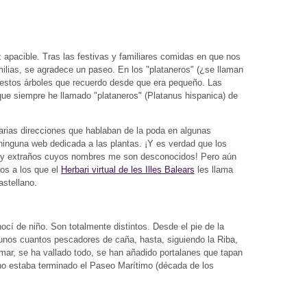
apacible. Tras las festivas y familiares comidas en que nos
ilias, se agradece un paseo. En los "plataneros" (¿se llaman
e estos árboles que recuerdo desde que era pequeño. Las
que siempre he llamado "plataneros" (Platanus hispanica) de
rias direcciones que hablaban de la poda en algunas
ninguna web dedicada a las plantas. ¡Y es verdad que los
os y extraños cuyos nombres me son desconocidos! Pero aún
os a los que el
Herbari virtual de les Illes Balears
les llama
stellano.
nocí de niño. Son totalmente distintos. Desde el pie de la
 unos cuantos pescadores de caña, hasta, siguiendo la Riba,
 mar, se ha vallado todo, se han añadido portalanes que tapan
no estaba terminado el Paseo Marítimo (década de los