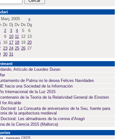
dari
Març 2005
»
m
Dc
Dj
Dv
Ds
Dg
2
3
4
5
6
9
10
11
12
13
5
16
17
18
19
20
2
23
24
25
26
27
9
30
31
ntment
dando, Artículo de Lourdes Duran.
Mar
untamiento de Palma no le desea Felices Navidades
E hacia una Sociedad de la Información
ño Internacional de la Luz 2015
 centenario de la Teoría de la Relatividad General de Einstein
l for Alcalde
 Doctoral: La Consueta de aniversarios de la Seu, fuente para
toria de la arquitectura medieval
 Doctoral: Les almadraves de la corona d’Aragó
a de la Ciencia 2015 (Mallorca)
ories
es, parques
[207]