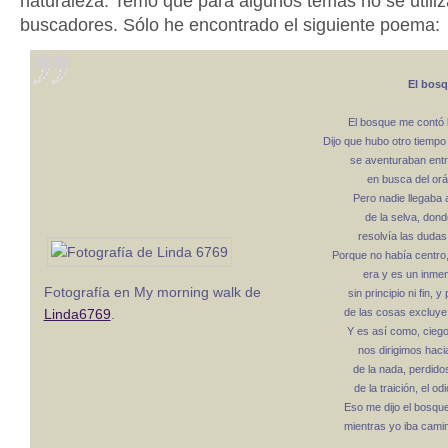
naturaleza. Temo que para algunos temas no sé utiliz
buscadores. Sólo he encontrado el siguiente poema:
El bos
El bosque me contó la
Dijo que hubo otro tiemp
se aventuraban ent
en busca del orá
Pero nadie llegaba 
de la selva, donde
resolvía las dudas 
Porque no había centro
era y es un inmen
Fotografía en My morning walk de
sin principio ni fin, 
Linda6769
.
de las cosas excluye
Y es así como, ciego
nos dirigimos hacia
de la nada, perdido
de la traición, el od
Eso me dijo el bosqu
mientras yo iba cam