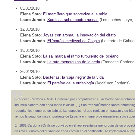
05/01/2010
Elena Soto
:
El mamífero que sobrevive a la rabia
Laura Jurado
:
Sardinas sobre cuatro ruedas
(Los coches Loryc, f
12/01/2010
Elena Soto
:
Joyas con aroma, la innovación del olfato
Laura Jurado
:
El 'borrón' medieval de Chopin
(La carta de Gabriel
19/01/2010
Elena Soto
:
La sal marca el ritmo turbulento del océano
Laura Jurado
:
La ruta menorquina de la seda
(Francesc Cardona i
26/01/2010
Elena Soto
:
Bacterias, la 'caja negra' de la vida
Laura Jurado
:
El paraíso de la ornitología
(Adolf Von Jordans)
[Francesc Cardona i Orfila] Comenzó por compatibilizar su actividad sacerdotal co
industria pionera con seda made in Alaior. [...] Sus tres volúmenes sobre entomolo
recogían los nombres en latín de las especies, el que recibían en catalán y su háb
tiempo la segunda más importante de España en número de ejemplares sólo supera
En 1881 Cardona i Orfila se convirtió en el representante menorquín de un proyec
diezmó el cultivo del gusano de seda común en el continente, se implantaron nume