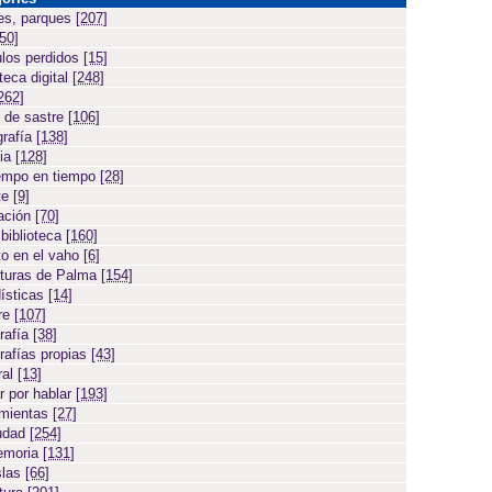
es, parques
[207]
[50]
ulos perdidos
[15]
teca digital
[248]
262]
 de sastre
[106]
grafía
[138]
cia
[128]
empo en tiempo
[28]
te
[9]
ación
[70]
 biblioteca
[160]
to en el vaho
[6]
turas de Palma
[154]
ísticas
[14]
ore
[107]
rafía
[38]
rafías propias
[43]
ral
[13]
r por hablar
[193]
amientas
[27]
iudad
[254]
emoria
[131]
slas
[66]