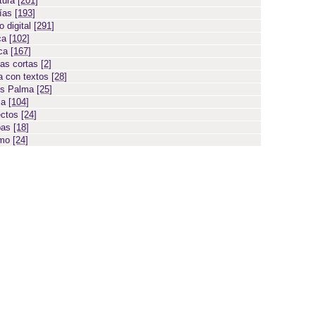
atura
[201]
días
[193]
 digital
[291]
ca
[102]
ica
[167]
ias cortas
[2]
 con textos
[28]
os Palma
[25]
sa
[104]
ectos
[24]
bas
[18]
smo
[24]