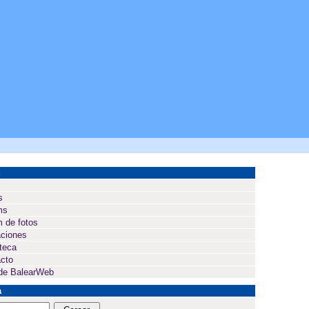
ú
s
ms
 de fotos
ciones
oteca
cto
de BalearWeb
a