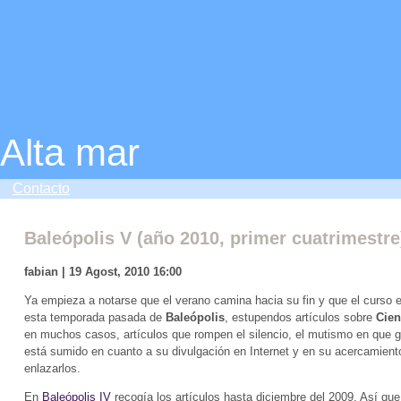
Alta mar
Contacto
Baleópolis V (año 2010, primer cuatrimestre
fabian | 19 Agost, 2010 16:00
Ya empieza a notarse que el verano camina hacia su fin y que el curso e
esta temporada pasada de
Baleópolis
, estupendos artículos sobre
Cien
en muchos casos, artículos que rompen el silencio, el mutismo en que gran
está sumido en cuanto a su divulgación en Internet y en su acercamiento 
enlazarlos.
En
Baleópolis IV
recogía los artículos hasta diciembre del 2009. Así qu