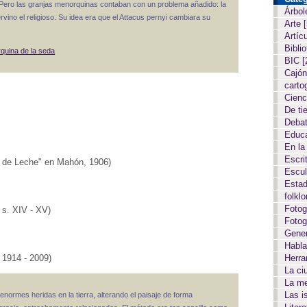
] Pero las granjas menorquinas contaban con un problema añadido: la
Árbol
rvino el religioso. Su idea era que el Attacus pernyi cambiara su
Arte
Artíc
Biblio
quina de la seda
BIC
[
Cajón
carto
Cien
De ti
Deba
Educ
En la
Escri
a de Leche" en Mahón, 1906)
Escul
Estad
folkl
Fotog
 s. XIV - XV)
Fotog
Gene
Habla
 1914 - 2009)
Herr
La c
La m
Las i
enormes heridas en la tierra, alterando el paisaje de forma