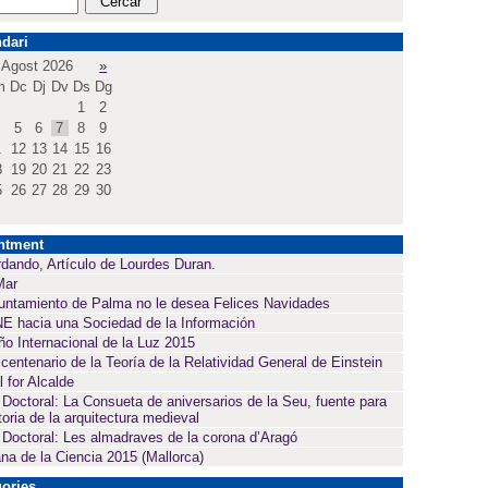
dari
Agost 2026
»
m
Dc
Dj
Dv
Ds
Dg
1
2
5
6
7
8
9
1
12
13
14
15
16
8
19
20
21
22
23
5
26
27
28
29
30
ntment
dando, Artículo de Lourdes Duran.
Mar
untamiento de Palma no le desea Felices Navidades
E hacia una Sociedad de la Información
ño Internacional de la Luz 2015
 centenario de la Teoría de la Relatividad General de Einstein
l for Alcalde
 Doctoral: La Consueta de aniversarios de la Seu, fuente para
toria de la arquitectura medieval
 Doctoral: Les almadraves de la corona d’Aragó
a de la Ciencia 2015 (Mallorca)
ories