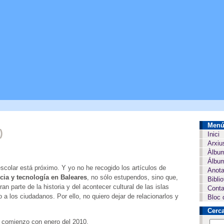
Men
)
Inici
Arxiu
Àlbu
Álbum
scolar está próximo. Y yo no he recogido los artículos de
Anota
cia y tecnología en Baleares
, no sólo estupendos, sino que,
Bibli
 parte de la historia y del acontecer cultural de las islas
Conta
a los ciudadanos. Por ello, no quiero dejar de relacionarlos y
Bloc 
Cerc
e comienzo con enero del 2010.