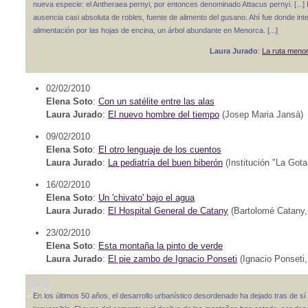
nueva especie: el Antheraea pernyi, por entonces denominado Attacus pernyi. [...
ausencia casi absoluta de robles, fuente de alimento del gusano. Ahí fue donde inte
alimentación por las hojas de encina, un árbol abundante en Menorca. [...]
Laura Jurado
:
La ruta menor
02/02/2010
Elena Soto
:
Con un satélite entre las alas
Laura Jurado
:
El nuevo hombre del tiempo
(Josep Maria Jansà)
09/02/2010
Elena Soto
:
El otro lenguaje de los cuentos
Laura Jurado
:
La pediatría del buen biberón
(Institución "La Got
16/02/2010
Elena Soto
:
Un 'chivato' bajo el agua
Laura Jurado
:
El Hospital General de Catany
(Bartolomé Catany,
23/02/2010
Elena Soto
:
Esta montaña la pinto de verde
Laura Jurado
:
El pie zambo de Ignacio Ponseti
(Ignacio Ponseti,
En los últimos 50 años, el desarrollo urbanístico desordenado ha dejado tras de sí 