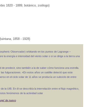
bis 1820 - 1889, botánico, zoólogo)
Quintana, 1858 - 1928)
liospheric Observador) orbitando en los puntos de Lagrange –
 la energía e intensidad del viento solar o si se dirige a la tierra una
d de predecir, sino también a la de saber cómo funciona una estrella.
 las fulguraciones. «En estos años un satélite detectó que este
so en el ciclo solar de 11 años se producía un subciclo de entre
 de la UIB. En él se describía la interrelación entre el flujo magnético,
estos fenómenos de la actividad solar
'ruge' de nuevo