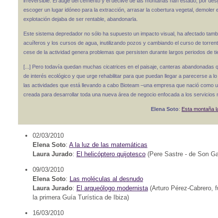
irreversible. El auge del cemento y el declive de las montañas han estado, por de
escoger un lugar idóneo para la extracción, arrasar la cobertura vegetal, demole
explotación dejaba de ser rentable, abandonarla.
Este sistema depredador no sólo ha supuesto un impacto visual, ha afectado tambié
acuíferos y los cursos de agua, inutilizando pozos y cambiando el curso de torrent
cese de la actividad genera problemas que persisten durante largos periodos de t
[...] Pero todavía quedan muchas cicatrices en el paisaje, canteras abandonadas q
de interés ecológico y que urge rehabilitar para que puedan llegar a parecerse a lo
las actividades que está llevando a cabo Bioteam –una empresa que nació como una
creada para desarrollar toda una nueva área de negocio enfocada a los servicios m
Elena Soto
:
Esta montaña l
02/03/2010
Elena Soto
:
A la luz de las matemáticas
Laura Jurado
:
El helicóptero quijotesco
(Pere Sastre - de Son Gal
09/03/2010
Elena Soto
:
Las moléculas al desnudo
Laura Jurado
:
El arqueólogo modernista
(Arturo Pérez-Cabrero, f
la primera Guía Turística de Ibiza)
16/03/2010