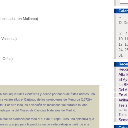
Calen
«
abricados en Mallorca)
Dl
D
3
4
 Vallseca)
10
1
17
1
24
2
31
 Orfila)
Rece
Recor
Alta 
El Ay
La BN
Del A
n sus inquietudes científicas y acabó por hacer de éstas últimas una
En el
gía –entre ellos el Catálogo de los coleópteros de Menorca (1872)–
Aniba
itat. Por otro lado, su colección de moluscos fue durante mucho
Tesis
la his
da por la del Museo de Ciencias Naturales de Madrid.
Tesis
to que se extendió por todo el sur de Europa. Tras una epidemia que
Seman
rosas granjas para la producción de seda salvaje a partir de una
Categ