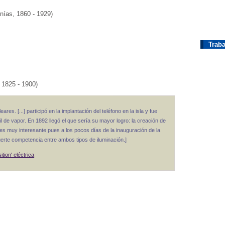
ías, 1860 - 1929)
Traba
 1825 - 1900)
es. [...] participó en la implantación del teléfono en la isla y fue
l de vapor. En 1892 llegó el que sería su mayor logro: la creación de
o es muy interesante pues a los pocos días de la inauguración de la
erte competencia entre ambos tipos de iluminación.]
ition' eléctrica