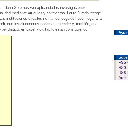
o. Elena Soto nos va explicando las investigaciones
tualidad mediante artículos y entrevistas. Laura Jurado recoge
Las instituciones oficiales no han conseguido hacer llegar a la
 decir, que los ciudadanos podamos entender y, también, que
 peridístico, en papel y digital, lo están consiguiendo.
Ayud
Subs
RSS 
RSS 
RSS 
Atom