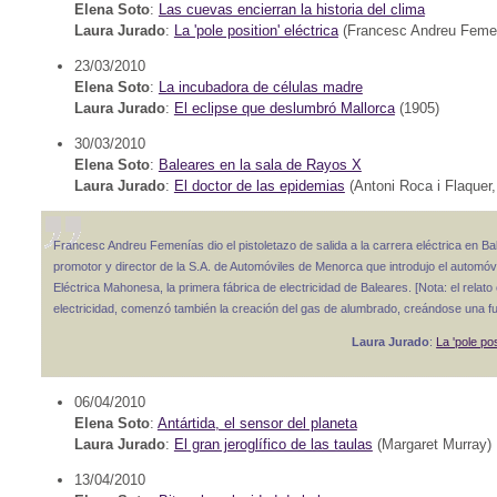
Elena Soto
:
Las cuevas encierran la historia del clima
Laura Jurado
:
La 'pole position' eléctrica
(Francesc Andreu Femen
23/03/2010
Elena Soto
:
La incubadora de células madre
Laura Jurado
:
El eclipse que deslumbró Mallorca
(1905)
30/03/2010
Elena Soto
:
Baleares en la sala de Rayos X
Laura Jurado
:
El doctor de las epidemias
(Antoni Roca i Flaquer,
Francesc Andreu Femenías dio el pistoletazo de salida a la carrera eléctrica en Balear
promotor y director de la S.A. de Automóviles de Menorca que introdujo el automóvi
Eléctrica Mahonesa, la primera fábrica de electricidad de Baleares. [Nota: el relat
electricidad, comenzó también la creación del gas de alumbrado, creándose una fu
Laura Jurado
:
La 'pole pos
06/04/2010
Elena Soto
:
Antártida, el sensor del planeta
Laura Jurado
:
El gran jeroglífico de las taulas
(Margaret Murray)
13/04/2010