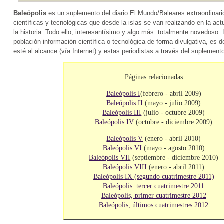
Baleópolis
es un suplemento del diario El Mundo/Baleares extraordinari
científicas y tecnológicas que desde la islas se van realizando en la ac
la historia. Todo ello, interesantísimo y algo más: totalmente novedoso. 
población información científica o tecnológica de forma divulgativa, es
esté al alcance (vía Internet) y estas periodistas a través del suplemento
Páginas relacionadas
Baleópolis I
(febrero - abril 2009)
Baleópolis II
(mayo - julio 2009)
Baleópolis III
(julio - octubre 2009)
Baleópolis IV
(octubre - diciembre 2009)
Baleópolis V
(enero - abril 2010)
Baleópolis VI
(mayo - agosto 2010)
Baleópolis VII
(septiembre - diciembre 2010)
Baleópolis VIII
(enero - abril 2011)
Baleópolis IX (segundo cuatrimestre 2011)
Baleópolis: tercer cuatrimestre 2011
Baleópolis, primer cuatrimestre 2012
Baleópolis, últimos cuatrimestres 2012