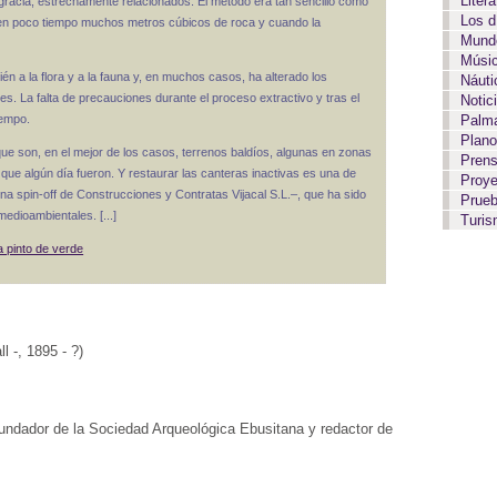
Liter
sgracia, estrechamente relacionados. El método era tan sencillo como
Los 
r en poco tiempo muchos metros cúbicos de roca y cuando la
Mundo
Músi
n a la flora y a la fauna y, en muchos casos, ha alterado los
Náut
es. La falta de precauciones durante el proceso extractivo y tras el
Notic
iempo.
Palma
Plan
ue son, en el mejor de los casos, terrenos baldíos, algunas en zonas
Pren
 que algún día fueron. Y restaurar las canteras inactivas es una de
Proy
 spin-off de Construcciones y Contratas Vijacal S.L.–, que ha sido
Prue
edioambientales. [...]
Turi
a pinto de verde
l -, 1895 - ?)
undador de la Sociedad Arqueológica Ebusitana y redactor de