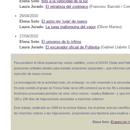
Elena Soto
:
Bits a la velocidad de la luz
Laura Jurado
:
El retratista del zoológico
(Francesc Barceló i Com
20/04/2010
Elena Soto
:
El astro rey 'ruge' de nuevo
Laura Jurado
:
La saga mallorquina del vapor
(Oliver Maneu)
27/04/2010
Elena Soto
:
El universo de lo ínfimo
Laura Jurado
:
El excavador oficial de Pollentia
(Gabriel Llabrés 
Para predecir el clima espacial hay varios satélites, como el SOHO (Solar and He
posiciones orbitales ideales para instalar estaciones espaciales–, que informan sobre
eyección de masa coronal.
La investigación de la actividad solar, sin embargo, no sólo responde a la necesida
En este sentido el grupo de Física Solar de la UIB comenzó ya en los 80 a estudiar
fenómeno presentaba periodos de unos cinco meses –explica Ballester– y que inmer
150 y 158 días de fulguraciones asociadas a manchas solares».
Este trabajo, publicado en 1998 en la revista Nature, fue el primer artículo científico
las manchas solares y las fulguraciones, proponiendo una hipótesis para explicar 
Elena Soto
:
El astro rey 