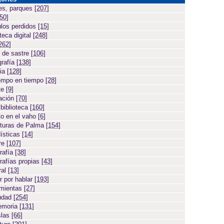
es, parques
[207]
[50]
ulos perdidos
[15]
teca digital
[248]
262]
 de sastre
[106]
grafía
[138]
cia
[128]
empo en tiempo
[28]
te
[9]
ación
[70]
 biblioteca
[160]
to en el vaho
[6]
turas de Palma
[154]
ísticas
[14]
ore
[107]
rafía
[38]
rafías propias
[43]
ral
[13]
r por hablar
[193]
amientas
[27]
iudad
[254]
emoria
[131]
slas
[66]