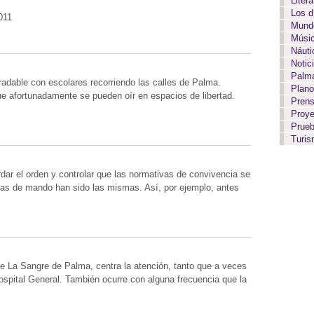
Liter
Los 
011
Mundo
Músi
Náut
Notic
Palma
adable con escolares recorriendo las calles de Palma.
Plan
ue afortunadamente se pueden oír en espacios de libertad.
Pren
Proy
Prue
Turi
dar el orden y controlar que las normativas de convivencia se
eas de mando han sido las mismas. Así, por ejemplo, antes
 de La Sangre de Palma, centra la atención, tanto que a veces
Hospital General. También ocurre con alguna frecuencia que la