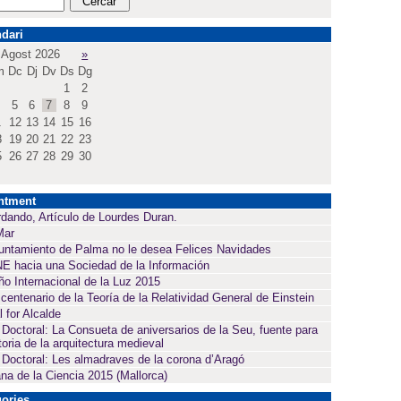
dari
Agost 2026
»
m
Dc
Dj
Dv
Ds
Dg
1
2
5
6
7
8
9
1
12
13
14
15
16
8
19
20
21
22
23
5
26
27
28
29
30
ntment
dando, Artículo de Lourdes Duran.
Mar
untamiento de Palma no le desea Felices Navidades
E hacia una Sociedad de la Información
ño Internacional de la Luz 2015
 centenario de la Teoría de la Relatividad General de Einstein
l for Alcalde
 Doctoral: La Consueta de aniversarios de la Seu, fuente para
toria de la arquitectura medieval
 Doctoral: Les almadraves de la corona d’Aragó
a de la Ciencia 2015 (Mallorca)
ories