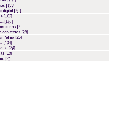
atura
[201]
días
[193]
 digital
[291]
ca
[102]
ica
[167]
ias cortas
[2]
 con textos
[28]
os Palma
[25]
sa
[104]
ectos
[24]
bas
[18]
smo
[24]