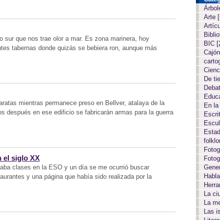
Árbol
Arte
Artíc
Biblio
 sur que nos trae olor a mar. Es zona marinera, hoy
BIC
[
ntes tabernas donde quizás se bebiera ron, aunque más
Cajón
carto
Cien
De ti
Deba
Educ
taratas mientras permanece preso en Bellver, atalaya de la
En la
os después en ese edificio se fabricarán armas para la guerra
Escri
Escul
Estad
folkl
Fotog
 el siglo XX
Fotog
Gene
daba clases en la ESO y un día se me ocurrió buscar
Habla
aurantes y una página que había sido realizada por la
Herr
La c
La m
Las i