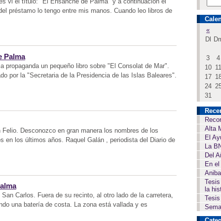
 vi el título: "El Ensanche de Palma" y a continuación el
 del préstamo lo tengo entre mis manos. Cuando leo libros de
Calen
«
Dl
D
e Palma
3
4
a propaganda un pequeño libro sobre "El Consolat de Mar".
10
1
do por la "Secretaria de la Presidencia de las Islas Baleares".
17
1
24
2
31
Rece
Recor
Alta 
an Felio. Desconozco en gran manera los nombres de los
El Ay
s en los últimos años. Raquel Galán , periodista del Diario de
La BN
Del A
En el
Aniba
Tesis
Palma
la his
an Carlos. Fuera de su recinto, al otro lado de la carretera,
Tesis
ndo una batería de costa. La zona está vallada y es
Seman
Categ