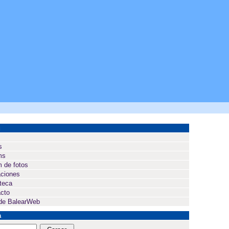
ú
s
ms
 de fotos
ciones
oteca
cto
de BalearWeb
a