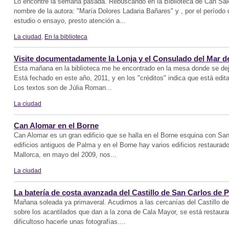
Lo encontré la semana pasada. Rebuscando en la Biblioteca de Can Sales
nombre de la autora: "María Dolores Ladaria Bañares" y , por el período
estudio o ensayo, presto atención a...
La ciudad
,
En la biblioteca
Visite documentadamente la Lonja y el Consulado del Mar d
Esta mañana en la biblioteca me he encontrado en la mesa donde se dej
Está fechado en este año, 2011, y en los "créditos" indica que está edita
Los textos son de Júlia Roman...
La ciudad
Can Alomar en el Borne
Can Alomar es un gran edificio que se halla en el Borne esquina con S
edificios antiguos de Palma y en el Borne hay varios edificios restaurado
Mallorca, en mayo del 2009, nos...
La ciudad
La batería de costa avanzada del Castillo de San Carlos de 
Mañana soleada ya primaveral. Acudimos a las cercanías del Castillo de S
sobre los acantilados que dan a la zona de Cala Mayor, se está restaura
dificultoso hacerle unas fotografías....