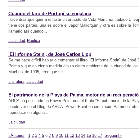
Cuando el faro de Portopí se engalana
Hace días que quería enlazar un artículo de Vida Marítima titulado El vap
tiene dos partes, una es sobre el vapor Mallorquín y otra es sobre la Tor
llamarlo así cuando...
La ciudad
,
Náutica
'El informe Stein', de José Carlos Llop
Se me hace difícil hablar o comentar el libro "El informe Stein" de José
Palma y que en cierta medida dibuja cierto ambiente de la ciudad de los
Muchnik de 1995, creo que se...
Literatura
,
La ciudad
El patrimonio de la Playa de Palma, motor de su recuperaci
ARCA ha publicado un Power Point con el título "El patrimonio de la Pla
puede ver en el Blog de ARCA: Power Point en circulació: Patrimoni etnol
reproducir en alguna...
La ciudad
«Anterior
1
2
3
4
5
6
7
8
9
10
11
12
13
14
15
16
17
Següent»