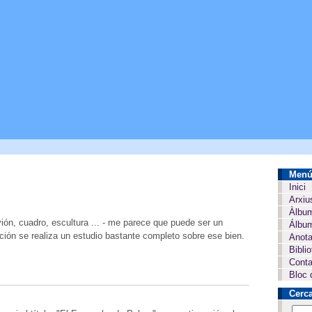
Men
Inici
Arxiu
Àlbu
vión, cuadro, escultura ... - me parece que puede ser un
Álbum
ación se realiza un estudio bastante completo sobre ese bien.
Anota
Bibli
Conta
Bloc 
Cerc