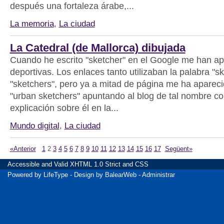
después una fortaleza árabe,...
La memoria
,
La ciudad
La Catedral (de Mallorca) dibujada
Cuando he escrito "sketcher" en el Google me han a
deportivas. Los enlaces tanto utilizaban la palabra "
"sketchers", pero ya a mitad de página me ha apareci
"urban sketchers" apuntando al blog de tal nombre c
explicación sobre él en la...
Mundo digital
,
La ciudad
«Anterior
1
2
3
4
5
6
7
8
9
10
11
12
13
14
15
16
17
Següent»
Accessible
and Valid
XHTML 1.0 Strict
and
CSS
Powered by
LifeType
- Design by
BalearWeb
-
Administrar