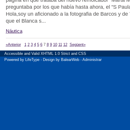
preguntaba por los que había hasta ahora, el "S Paula
Hola,soy un aficionado a la fotografia de Barcos y de 
que el Blanca s...
Náutica
«Anterior
1
2
3
4
5
6
7
8
9
10
11
12
Següent»
Accessible
and Valid
XHTML 1.0 Strict
and
CSS
Powered by
LifeType
- Design by
BalearWeb
-
Administrar