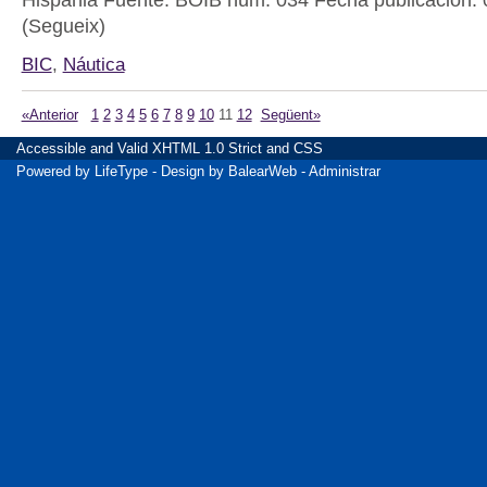
(Segueix)
BIC
,
Náutica
«Anterior
1
2
3
4
5
6
7
8
9
10
11
12
Següent»
Accessible
and Valid
XHTML 1.0 Strict
and
CSS
Powered by
LifeType
- Design by
BalearWeb
-
Administrar