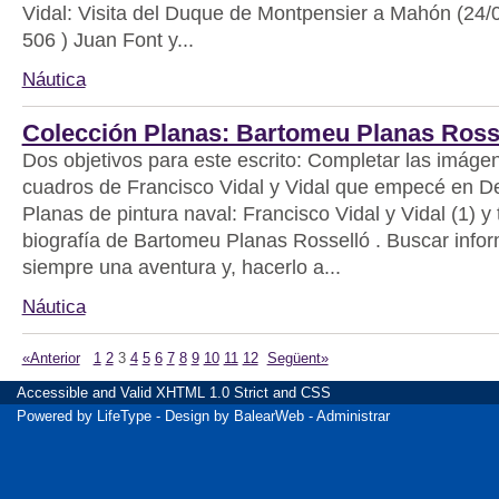
Vidal: Visita del Duque de Montpensier a Mahón (24/0
506 ) Juan Font y...
Náutica
Colección Planas: Bartomeu Planas Ross
Dos objetivos para este escrito: Completar las imáge
cuadros de Francisco Vidal y Vidal que empecé en De
Planas de pintura naval: Francisco Vidal y Vidal (1) y 
biografía de Bartomeu Planas Rosselló . Buscar info
siempre una aventura y, hacerlo a...
Náutica
«Anterior
1
2
3
4
5
6
7
8
9
10
11
12
Següent»
Accessible
and Valid
XHTML 1.0 Strict
and
CSS
Powered by
LifeType
- Design by
BalearWeb
-
Administrar