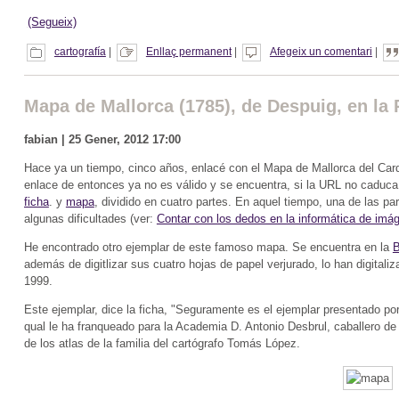
(Segueix)
cartografía
|
Enllaç permanent
|
Afegeix un comentari
|
Mapa de Mallorca (1785), de Despuig, en la
fabian | 25 Gener, 2012 17:00
Hace ya un tiempo, cinco años, enlacé con el Mapa de Mallorca del Card
enlace de entonces ya no es válido y se encuentra, si la URL no caduc
ficha
. y
mapa
, dividido en cuatro partes. En aquel tiempo, una de las pa
algunas dificultades (ver:
Contar con los dedos en la informática de imá
He encontrado otro ejemplar de este famoso mapa. Se encuentra en la
B
además de digitlizar sus cuatro hojas de papel verjurado, lo han digitali
1999.
Este ejemplar, dice la ficha, "Seguramente es el ejemplar presentado po
qual le ha franqueado para la Academia D. Antonio Desbrul, caballero de l
de los atlas de la familia del cartógrafo Tomás López.