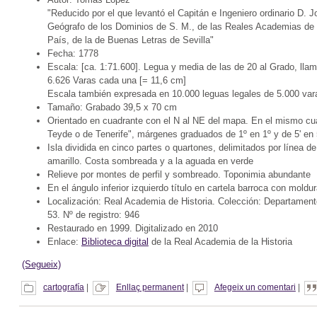
"Reducido por el que levantó el Capitán e Ingeniero ordinario D.
Geógrafo de los Dominios de S. M., de las Reales Academias de
País, de la de Buenas Letras de Sevilla"
Fecha: 1778
Escala: [ca. 1:71.600]. Legua y media de las de 20 al Grado, ll
6.626 Varas cada una [= 11,6 cm]
Escala también expresada en 10.000 leguas legales de 5.000 var
Tamaño: Grabado 39,5 x 70 cm
Orientado en cuadrante con el N al NE del mapa. En el mismo cuad
Teyde o de Tenerife", márgenes graduados de 1º en 1º y de 5' en 5
Isla dividida en cinco partes o quartones, delimitados por línea d
amarillo. Costa sombreada y a la aguada en verde
Relieve por montes de perfil y sombreado. Toponimia abundante
En el ángulo inferior izquierdo título en cartela barroca con mold
Localización: Real Academia de Historia. Colección: Departamento 
53. Nº de registro: 946
Restaurado en 1999. Digitalizado en 2010
Enlace:
Biblioteca digital
de la Real Academia de la Historia
(Segueix)
cartografía
|
Enllaç permanent
|
Afegeix un comentari
|