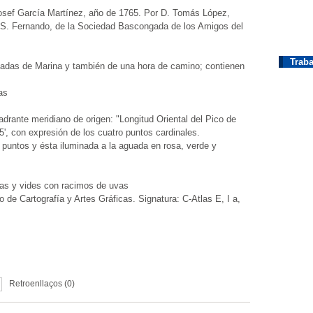
 Josef García Martínez, año de 1765. Por D. Tomás López,
 S. Fernando, de la Sociedad Bascongada de los Amigos del
Traba
amadas de Marina y también de una hora de camino; contienen
as
rante meridiano de origen: "Longitud Oriental del Pico de
', con expresión de los cuatro puntos cardinales.
e puntos y ésta iluminada a la aguada en rosa, verde y
uras y vides con racimos de uvas
de Cartografía y Artes Gráficas. Signatura: C-Atlas E, I a,
Retroenllaços (0)