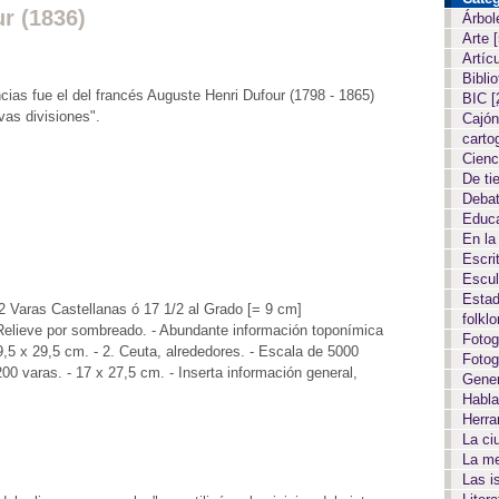
r (1836)
Árbol
Arte
Artíc
Biblio
cias fue el del francés Auguste Henri Dufour (1798 - 1865)
BIC
[
evas divisiones".
Cajón
carto
Cien
De ti
Deba
Educ
En la
Escri
Escul
Estad
 Varas Castellanas ó 17 1/2 al Grado [= 9 cm]
folkl
 Relieve por sombreado. - Abundante información toponímica
Fotog
9,5 x 29,5 cm. - 2. Ceuta, alrededores. - Escala de 5000
Fotog
00 varas. - 17 x 27,5 cm. - Inserta información general,
Gene
Habla
Herr
La c
La m
Las i