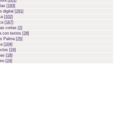
atura
[201]
días
[193]
 digital
[291]
ca
[102]
ica
[167]
ias cortas
[2]
 con textos
[28]
os Palma
[25]
sa
[104]
ectos
[24]
bas
[18]
smo
[24]