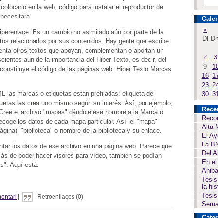
colocarlo en la web, código para instalar el reproductor de
necesitará.
Calen
«
Hiperenlace. Es un cambio no asimilado aún por parte de la
Dl
D
xtos relacionados por sus contenidos. Hay gente que escribe
cuenta otros textos que apoyan, complementan o aportan un
2
3
cientes aún de la importancia del Hiper Texto, es decir, del
9
1
constituye el código de las páginas web: Hiper Texto Marcas
16
1
23
2
 las marcas o etiquetas están prefijadas: etiqueta de
30
3
quetas las crea uno mismo según su interés. Así, por ejemplo,
Rece
Creé el archivo "mapas" dándole ese nombre a la Marca o
Recor
recoge los datos de cada mapa particular. Así, el "mapa"
Alta 
 página), "biblioteca" o nombre de la biblioteca y su enlace.
El Ay
La BN
sentar los datos de ese archivo en una página web. Parece que
Del A
más de poder hacer visores para vídeo, también se podían
En el
s". Aquí está:
Aniba
Tesis
la his
Tesis
entari
|
Retroenllaços (0)
Seman
Categ