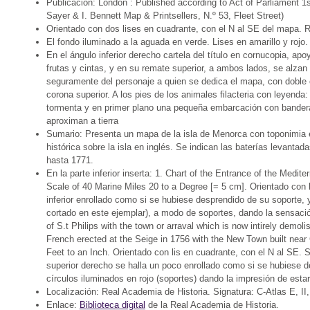
Publicación: London : Published according to Act of Parliament 1s
Sayer & I. Bennett Map & Printsellers, N.º 53, Fleet Street)
Orientado con dos lises en cuadrante, con el N al SE del mapa. 
El fondo iluminado a la aguada en verde. Lises en amarillo y rojo.
En el ángulo inferior derecho cartela del título en cornucopia, a
frutas y cintas, y en su remate superior, a ambos lados, se alzan
seguramente del personaje a quien se dedica el mapa, con doble co
corona superior. A los pies de los animales filacteria con leyenda
tormenta y en primer plano una pequeña embarcación con bandera 
aproximan a tierra
Sumario: Presenta un mapa de la isla de Menorca con toponimia en 
histórica sobre la isla en inglés. Se indican las baterías levanta
hasta 1771.
En la parte inferior inserta: 1. Chart of the Entrance of the Medi
Scale of 40 Marine Miles 20 to a Degree [= 5 cm]. Orientado con 
inferior enrollado como si se hubiese desprendido de su soporte, y
cortado en este ejemplar), a modo de soportes, dando la sensación
of S.t Philips with the town or arraval which is now intirely demol
French erected at the Seige in 1756 with the New Town built near 
Feet to an Inch. Orientado con lis en cuadrante, con el N al SE. 
superior derecho se halla un poco enrollado como si se hubiese d
círculos iluminados en rojo (soportes) dando la impresión de esta
Localización: Real Academia de Historia. Signatura: C-Atlas E, II,
Enlace:
Biblioteca digital
de la Real Academia de Historia.