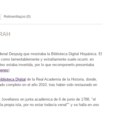
Retroenllaços (0)
 RAH
enal Despuig que mostraba la Biblioteca Digital Hispánica. El
a como lamentablemente y extrañamente suele ocurrir, en
rtes estaba invertida, por lo que recomponerlo presentaba
genes
)
iblioteca Digital
de la Real Academia de la Historia, donde,
zado completo en el año 2010, tras haber sido restaurado en
r Jovellanos en junta académica de 6 de junio de 1788, "el
a propia isla, por no estar todavía venal"" y se halla en uno