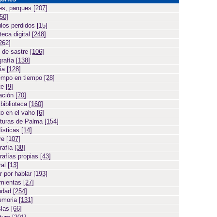
es, parques
[207]
[50]
ulos perdidos
[15]
teca digital
[248]
262]
 de sastre
[106]
grafía
[138]
cia
[128]
empo en tiempo
[28]
te
[9]
ación
[70]
 biblioteca
[160]
to en el vaho
[6]
turas de Palma
[154]
ísticas
[14]
ore
[107]
rafía
[38]
rafías propias
[43]
ral
[13]
r por hablar
[193]
amientas
[27]
iudad
[254]
emoria
[131]
slas
[66]