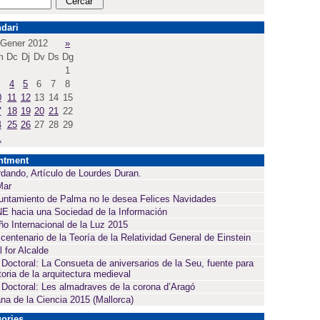
dari
Gener 2012
»
m
Dc
Dj
Dv
Ds
Dg
1
4
5
6
7
8
0
11
12
13
14
15
7
18
19
20
21
22
4
25
26
27
28
29
1
ntment
dando, Artículo de Lourdes Duran.
Mar
untamiento de Palma no le desea Felices Navidades
E hacia una Sociedad de la Información
ño Internacional de la Luz 2015
 centenario de la Teoría de la Relatividad General de Einstein
l for Alcalde
 Doctoral: La Consueta de aniversarios de la Seu, fuente para
toria de la arquitectura medieval
 Doctoral: Les almadraves de la corona d’Aragó
a de la Ciencia 2015 (Mallorca)
ories