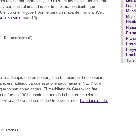
Liter
l relieve por normales", se utilizó en los inicios del sistema
Los 
as y perpendiculares a las de de máxima pendiente que
Mundo
8 el coronel Rigobert Bonne para un mapa de Francia. (Ver:
Músi
 la historia
, pág. 10)
Náut
Notic
Palma
Retroenllaços (0)
Plan
Pren
Proy
Prue
Turi
r los dibujos que presentan, sino también por la orientación,
arecerá ladeado ya que está orientado hacia el NE. Y otro
 que toman como origen. El meridiano de Greenwich fue
ña fue en 1901 cuando se acordó la hora en relación al
 1907 cuando se adoptó el de Greenwich. (ver:
La adopción del
s quartones