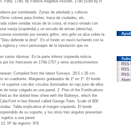
t. Feby. 1780, by Francis Aegidius Assiotti, 1780 (Sold by R.
Relieve por sombreado. Zonas de arbolado y cultivos
 Otros colores para límites, traza de ciudades, etc.
poyada sobre sendas rocas de la costa; el marco ornado con
 una vasija (izquierda) y un escudo de armas (derecha),
Ayud
rona sostenido por sendos grifos; otro grifo se alza sobre la
: "Dieu defende le droit". En el fondo un navío luchando con la
inglesa y cinco personajes de la tripulación que se
varios idiomas. En la parte inferior izquierda noticia
Subs
das por los franceses en 1756-1757 y otros acontecimientos
RSS 
RSS 
terranean: Compiled from the latest Surveys. 28,5 x 26 cm.
RSS 
lis en cuadrante. Márgenes graduados de 1º en 1º. El borde
Atom
 el superior con dos círculos iluminados en rojo (uno de ellos
 de estar colgado en una pared. 2. Plan of the Fortifications
ished as the dotted lines shew with the Batterys, which the
Cala-Font in lieu thereof called George Town. Scale of 800
Sondas. Tabla explicativa al margen izquierdo. El borde
esprendido de su soporte, y los otros tres ángulos presentan
r sujetos a una pared
 13. Nº de registro: 976