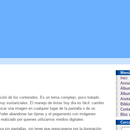
Men
Inici
Arxiu
Àlbu
Álbum
ación de los contenidos. Es un tema complejo, poco tratado.
Anota
 muy sustanciales. El manejo de éstas hoy día es fácil: cambio
Bibli
car una imagen en cualquier lugar de la pantalla o de un
Conta
 Poder abandonar las tijeras y el pegamento con imágenes
Bloc 
 realizado por quienes utilizamos medios digitales.
Cerc
a sin pantallas, sin tener que preocuparse por la iluninación