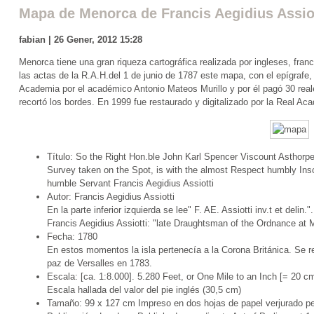
Mapa de Menorca de Francis Aegidius Assiot
fabian | 26 Gener, 2012 15:28
Menorca tiene una gran riqueza cartográfica realizada por ingleses, fra
las actas de la R.A.H.del 1 de junio de 1787 este mapa, con el epígrafe
Academia por el académico Antonio Mateos Murillo y por él pagó 30 reale
recortó los bordes. En 1999 fue restaurado y digitalizado por la Real Aca
Título: So the Right Hon.ble John Karl Spencer Viscount Asthorpe.
Survey taken on the Spot, is with the almost Respect humbly Ins
humble Servant Francis Aegidius Assiotti
Autor: Francis Aegidius Assiotti
En la parte inferior izquierda se lee" F. AE. Assiotti inv.t et deli
Francis Aegidius Assiotti: "late Draughtsman of the Ordnance at 
Fecha: 1780
En estos momentos la isla pertenecía a la Corona Británica. Se r
paz de Versalles en 1783.
Escala: [ca. 1:8.000]. 5.280 Feet, or One Mile to an Inch [= 20 c
Escala hallada del valor del pie inglés (30,5 cm)
Tamaño: 99 x 127 cm Impreso en dos hojas de papel verjurado p