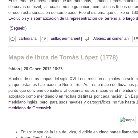
El sistema de representación de las montañas, llamado "representación de
de curvas de nivel, las cuales no se grababan, pero sí unas líneas cort
ofrecen esta sensación de sombreado. Fue el sistema que utilizó en 180
Evolución y sistematización de la representración del terreno a lo largo de
(Segueix)
cartografía
|
Enllaç permanent
|
Afegeix un comentari
|
Mapa de Ibiza de Tomás López (1778)
fabian | 26 Gener, 2012 16:23
Muchos de estos mapas del siglo XVIII nos resultan originales no sólo po
ya que estamos habituados a Norte - Sur. Así, este mapa de Ibiza nos p
punto que conviene considerar al observar estos mapas es el meridiano
adoptado como meridiano 0 en fechas distintas por cada nación. En Espa
meridiano inglés, pero, para usos navales y cartográficos, no fue hasta
meridiano de Greenwich
.
Título: Mapa de la Isla de Iviza, dividido en cinco partes llamada
Autor: Tomás López