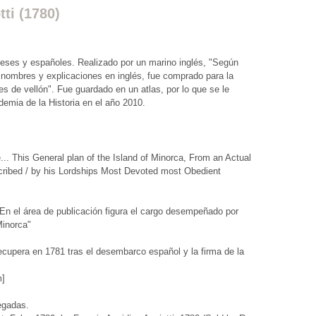
ti (1780)
nceses y españoles. Realizado por un marino inglés, "Según
, nombres y explicaciones en inglés, fue comprado para la
s de vellón". Fue guardado en un atlas, por lo que se le
demia de la Historia en el año 2010.
.. This General plan of the Island of Minorca, From an Actual
cribed / by his Lordships Most Devoted most Obedient
n.".En el área de publicación figura el cargo desempeñado por
Minorca"
ecupera en 1781 tras el desembarco español y la firma de la
m]
egadas.