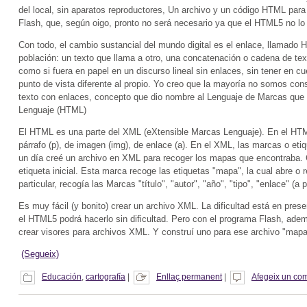
del local, sin aparatos reproductores, Un archivo y un código HTML para 
Flash, que, según oigo, pronto no será necesario ya que el HTML5 no lo 
Con todo, el cambio sustancial del mundo digital es el enlace, llamado 
población: un texto que llama a otro, una concatenación o cadena de te
como si fuera en papel en un discurso lineal sin enlaces, sin tener en 
punto de vista diferente al propio. Yo creo que la mayoría no somos cons
texto con enlaces, concepto que dio nombre al Lenguaje de Marcas que 
Lenguaje (HTML)
El HTML es una parte del XML (eXtensible Marcas Lenguaje). En el HTML
párrafo (p), de imagen (img), de enlace (a). En el XML, las marcas o eti
un día creé un archivo en XML para recoger los mapas que encontraba. 
etiqueta inicial. Esta marca recoge las etiquetas "mapa", la cual abre o 
particular, recogía las Marcas "título", "autor", "año", "tipo", "enlace" (a
Es muy fácil (y bonito) crear un archivo XML. La dificultad está en pre
el HTML5 podrá hacerlo sin dificultad. Pero con el programa Flash, ade
crear visores para archivos XML. Y construí uno para ese archivo "mapa
(Segueix)
Educación
,
cartografía
|
Enllaç permanent
|
Afegeix un com