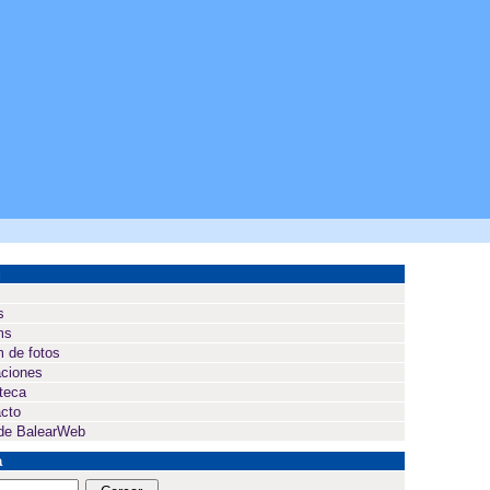
ú
s
ms
 de fotos
ciones
oteca
cto
de BalearWeb
a