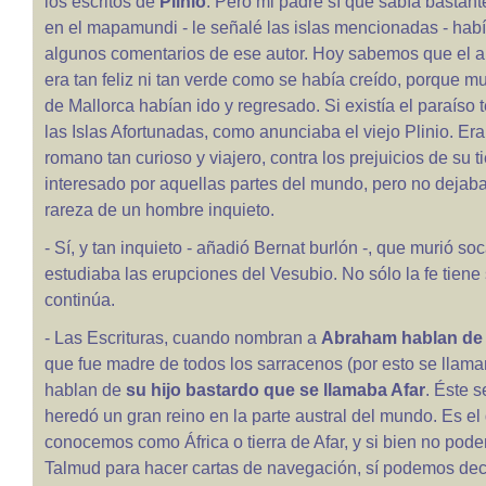
los escritos de
Plinio
. Pero mi padre sí que sabía bastant
en el mapamundi - le señalé las islas mencionadas - hab
algunos comentarios de ese autor. Hoy sabemos que el a
era tan feliz ni tan verde como se había creído, porque 
de Mallorca habían ido y regresado. Si existía el paraíso 
las Islas Afortunadas, como anunciaba el viejo Plinio. Era
romano tan curioso y viajero, contra los prejuicios de su 
interesado por aquellas partes del mundo, pero no dejab
rareza de un hombre inquieto.
- Sí, y tan inquieto - añadió Bernat burlón -, que murió so
estudiaba las erupciones del Vesubio. No sólo la fe tiene s
continúa.
- Las Escrituras, cuando nombran a
Abraham hablan de 
que fue madre de todos los sarracenos (por esto se llama
hablan de
su hijo bastardo que se llamaba Afar
. Éste 
heredó un gran reino en la parte austral del mundo. Es el
conocemos como África o tierra de Afar, y si bien no pod
Talmud para hacer cartas de navegación, sí podemos deci