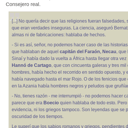
Consejero real.
[...] No quería decir que las religiones fueran falsedades, 
que eran verdades inseguras. La ciencia, aseguró Bernat
almas ni de fabricaciones: hablaba de hechos.
- Si es así, señor, no podemos hacer caso de las historias
que hablaban de aquel
capitán del Faraón, Necau
, que 
Sinaí y había dado la vuelta a África hasta llegar otra vez 
Hannó de Cartago
, que con cincuenta galeras y tres mi
hombres, había hecho el recorrido en sentido opuesto, y 
había navegado hasta el mar Rojo. O de los fenicios qu
en la Azania había hombres negros y peludos que gruñían
- No, tienes razón - me interrumpió - no podemos hacer c
parece que era
Boecio
quien hablaba de todo esto. Pero 
evidencia, ni los griegos tampoco. Son leyendas que se p
oscuridad de los tiempos.
Le sugerí que los sabios romanos y griegos, pendientes 