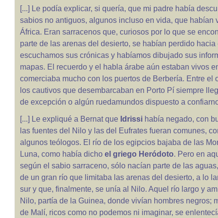
[...] Le podía explicar, si quería, que mi padre había desc
sabios no antiguos, algunos incluso en vida, que habían 
África. Eran sarracenos que, curiosos por lo que se encon
parte de las arenas del desierto, se habían perdido hacia 
escuchamos sus crónicas y habíamos dibujado sus infor
mapas. El recuerdo y el habla árabe aún estaban vivos en
comerciaba mucho con los puertos de Berbería. Entre el or
los cautivos que desembarcaban en Porto Pí siempre lleg
de excepción o algún ruedamundos dispuesto a confiarno
[...] Le expliqué a Bernat que
Idrissi
había negado, con bu
las fuentes del Nilo y las del Eufrates fueran comunes, c
algunos teólogos. El río de los egipcios bajaba de las Mo
Luna, como había dicho
el griego Heródoto
. Pero en aque
según el sabio sarraceno, sólo nacían parte de las aguas,
de un gran río que limitaba las arenas del desierto, a lo la
sur y que, finalmente, se unía al Nilo. Aquel río largo y am
Nilo, partía de la Guinea, donde vivían hombres negros; 
de Malí, ricos como no podemos ni imaginar, se enlentecí