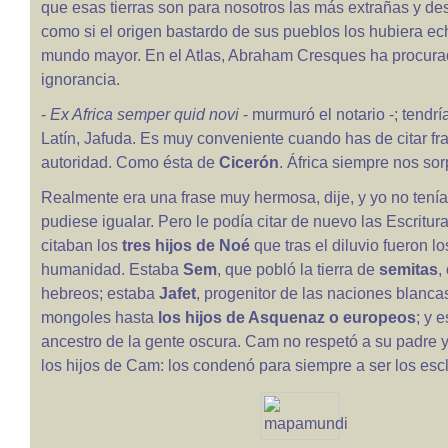
que esas tierras son para nosotros las más extrañas y de
como si el origen bastardo de sus pueblos los hubiera ec
mundo mayor. En el Atlas, Abraham Cresques ha procura
ignorancia.
-
Ex Africa semper quid novi
- murmuró el notario -; tendr
Latín, Jafuda. Es muy conveniente cuando has de citar fr
autoridad. Como ésta de
Cicerón
. África siempre nos so
Realmente era una frase muy hermosa, dije, y yo no tení
pudiese igualar. Pero le podía citar de nuevo las Escritur
citaban los
tres hijos de Noé
que tras el diluvio fueron l
humanidad. Estaba
Sem
, que pobló la tierra de
semitas
,
hebreos; estaba
Jafet
, progenitor de las naciones blanca
mongoles hasta
los hijos de Asquenaz o europeos
; y 
ancestro de la gente oscura. Cam no respetó a su padre 
los hijos de Cam: los condenó para siempre a ser los escla