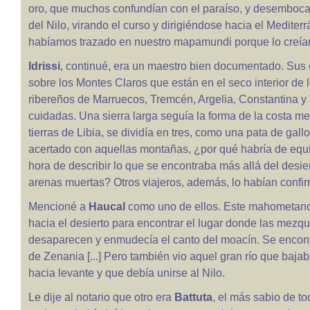
oro, que muchos confundían con el paraíso, y desemboc
del Nilo, virando el curso y dirigiéndose hacia el Mediterr
habíamos trazado en nuestro mapamundi porque lo creíam
Idrissi
, continué, era un maestro bien documentado. Sus 
sobre los Montes Claros que están en el seco interior de 
ribereños de Marruecos, Tremcén, Argelia, Constantina 
cuidadas. Una sierra larga seguía la forma de la costa me
tierras de Libia, se dividía en tres, como una pata de gallo
acertado con aquellas montañas, ¿por qué habría de equi
hora de describir lo que se encontraba más allá del desier
arenas muertas? Otros viajeros, además, lo habían confi
Mencioné a
Haucal
como uno de ellos. Este mahometano
hacia el desierto para encontrar el lugar donde las mezqu
desaparecen y enmudecía el canto del moacín. Se encont
de Zenania [...] Pero también vio aquel gran río que baja
hacia levante y que debía unirse al Nilo.
Le dije al notario que otro era
Battuta
, el más sabio de to