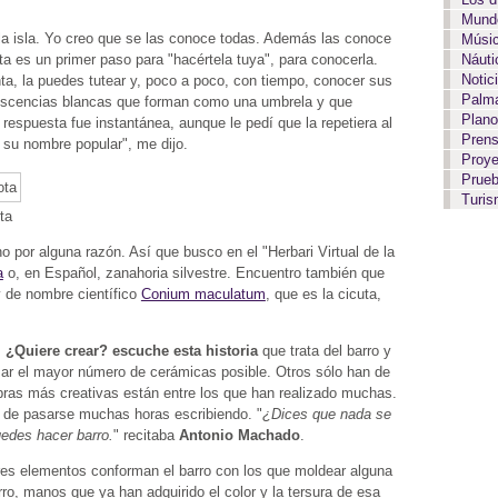
Mundo
la isla. Yo creo que se las conoce todas. Además las conoce
Músi
a es un primer paso para "hacértela tuya", para conocerla.
Náut
Notic
, la puedes tutear y, poco a poco, con tiempo, conocer sus
Palma
orescencias blancas que forman como una umbrela y que
Plan
espuesta fue instantánea, aunque le pedí que la repetiera al
Pren
 su nombre popular", me dijo.
Proy
Prue
Turi
ta
 por alguna razón. Así que busco en el "Herbari Virtual de la
a
o, en Español, zanahoria silvestre. Encuentro también que
y de nombre científico
Conium maculatum
, que es la cicuta,
:
¿Quiere crear? escuche esta historia
que trata del barro y
ar el mayor número de cerámicas posible. Otros sólo han de
obras más creativas están entre los que han realizado muchas.
n de pasarse muchas horas escribiendo. "
¿Dices que nada se
uedes hacer barro.
" recitaba
Antonio Machado
.
tres elementos conforman el barro con los que moldear alguna
rro, manos que ya han adquirido el color y la tersura de esa