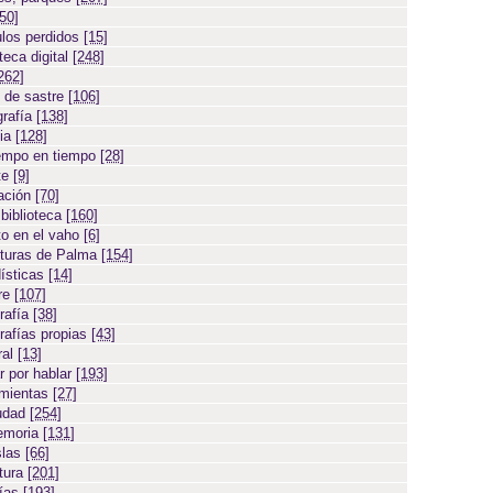
[50]
ulos perdidos
[15]
teca digital
[248]
262]
 de sastre
[106]
grafía
[138]
cia
[128]
empo en tiempo
[28]
te
[9]
ación
[70]
 biblioteca
[160]
to en el vaho
[6]
turas de Palma
[154]
ísticas
[14]
ore
[107]
rafía
[38]
rafías propias
[43]
ral
[13]
r por hablar
[193]
amientas
[27]
iudad
[254]
emoria
[131]
slas
[66]
atura
[201]
días
[193]