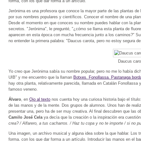
forma, con los que dar forma a un artículo.
Jerónima es una profesora que conoce la mayor parte de las plantas de 
por sus nombres populares y científicos. Conocer el nombre de una plant
Desde el momento en que conoces su nombre puedes hablar con la planta
secretos. "Jerónima", le pregunté, "¿cómo se llama esta planta de flu
aparecen en esta época con mucha frecuencia junto a los caminos?" Su r
no entender la primera palabra: "Daucus carota, pero no estoy segura de
Daucus caro
Yo creo que Jerónima sabía su nombre popular, pero no me lo había dicho
UIB" y me encuentro que la llaman
Botxes. Fonollassa. Pastanaga bord
hay otra planta, relativamente parecida, llamada en Catalán Fonollassa 
famoso veneno.
Álvaro
, en
Ojo al texto
nos cuenta hoy una curiosa historia bajo el título
de las manos y de la mente. Dos grupos de alumnos. Unos han de realiz
presentar una, pero ha de ser muy creativa. Al final descubren que las 
Camilo José Cela
ya decía que la creación o la inspiración era cuestió
crea? / Alfarero, a tus cacharros. / Haz tu copa y no te importe / si no p
Una imagen, un archivo musical y alguna idea sobre la que hablar. Los 
forma, con los que dar forma a un artículo. Introducir las manos en el ba