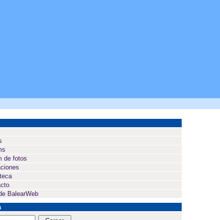
ú
s
ms
 de fotos
ciones
oteca
cto
de BalearWeb
a