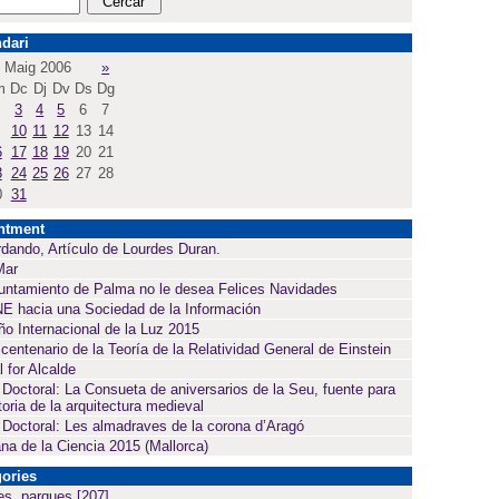
dari
Maig 2006
»
m
Dc
Dj
Dv
Ds
Dg
3
4
5
6
7
10
11
12
13
14
6
17
18
19
20
21
3
24
25
26
27
28
0
31
ntment
dando, Artículo de Lourdes Duran.
Mar
untamiento de Palma no le desea Felices Navidades
E hacia una Sociedad de la Información
ño Internacional de la Luz 2015
 centenario de la Teoría de la Relatividad General de Einstein
l for Alcalde
 Doctoral: La Consueta de aniversarios de la Seu, fuente para
toria de la arquitectura medieval
 Doctoral: Les almadraves de la corona d’Aragó
a de la Ciencia 2015 (Mallorca)
ories
es, parques
[207]