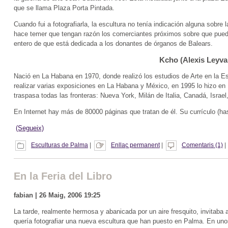
que se llama Plaza Porta Pintada.
Cuando fui a fotografiarla, la escultura no tenía indicación alguna sobre 
hace temer que tengan razón los comerciantes próximos sobre que puede
entero de que está dedicada a los donantes de órganos de Balears.
Kcho (Alexis Leyv
Nació en La Habana en 1970, donde realizó los estudios de Arte en la E
realizar varias exposiciones en La Habana y México, en 1995 lo hizo en
traspasa todas las fronteras: Nueva York, Milán de Italia, Canadá, Isra
En Internet hay más de 80000 páginas que tratan de él. Su currículo (h
(Segueix)
Esculturas de Palma
|
Enllaç permanent
|
Comentaris (1)
|
En la Feria del Libro
fabian | 26 Maig, 2006 19:25
La tarde, realmente hermosa y abanicada por un aire fresquito, invitaba a
quería fotografiar una nueva escultura que han puesto en Palma. En unos