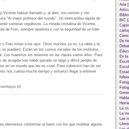
Arte
Artíc
y Vicente habían llamado y, al abrir, me sonríen y me
Biblio
 leía "Al mejor profesor del mundo". Un intercambio rápido de
BIC
[
nte sonreían orgullosos. La mirada cristalina de Vicente,
Cajón
da de Fran, siempre opulenta y con la seguridad de un líder
carto
Cien
De ti
 y Fran miran a los ojos. Otros muchos ya no. La rabia y la
Deba
no pueden). Están en los cursos iniciales de los institutos,
Educ
le. Los maestros los tenemos en las clases varios años. Para
En la
e acogida tras haber pasado un largo y difícil periplo de
Escri
dos en un mundo que les es cruel. Para sobrevivir han de ser
Escul
tros nos cuesta mucho tiempo y esfuerzo llegar a entrever
Estad
folkl
Fotog
roenllaços (0)
Fotog
Gene
Habla
Herr
La c
La m
Las i
Liter
tres elementos conforman el barro con los que moldear alguna
Los 