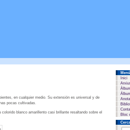
Men
Inici
Arxiu
Àlbu
Álbum
ientes, en cualquier medio. Su extensión es universal y de
Anota
unas pocas cultivadas.
Bibli
Conta
colorido blanco amarillento casi brillante resaltando sobre el
Bloc 
Cerc