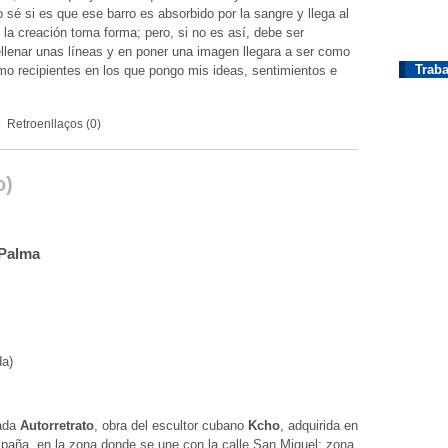
 sé si es que ese barro es absorbido por la sangre y llega al
 la creación toma forma; pero, si no es así, debe ser
llenar unas líneas y en poner una imagen llegara a ser como
Traba
mo recipientes en los que pongo mis ideas, sentimientos e
Retroenllaços (0)
o)
 Palma
da)
nada
Autorretrato
, obra del escultor cubano
Kcho
, adquirida en
España, en la zona donde se une con la calle San Miguel; zona