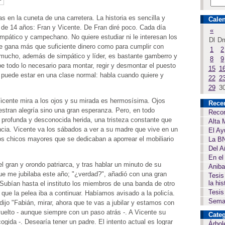
 en la cuneta de una carretera. La historia es sencilla y
Calen
 de 14 años: Fran y Vicente. De Fran diré poco. Cada día
«
mpático y campechano. No quiere estudiar ni le interesan los
Dl
D
ue gana más que suficiente dinero como para cumplir con
1
2
y mucho, además de simpático y líder, es bastante gamberro y
8
9
be todo lo necesario para montar, regir y desmontar el puesto
15
1
i puede estar en una clase normal: habla cuando quiere y
22
2
29
3
icente mira a los ojos y su mirada es hermosísima. Ojos
Rece
tran alegría sino una gran esperanza. Pero, en todo
Recor
profunda y desconocida herida, una tristeza constante que
Alta 
encia. Vicente va los sábados a ver a su madre que vive en un
El Ay
dos chicos mayores que se dedicaban a aporrear el mobiliario
La BN
Del A
En el
 gran y orondo patriarca, y tras hablar un minuto de su
Aniba
ue me jubilaba este año; "¿verdad?", añadió con una gran
Tesis
la his
ubían hasta el instituto los miembros de una banda de otro
Tesis
a que la pelea iba a continuar. Habíamos avisado a la policía.
Seman
dijo "Fabián, mirar, ahora que te vas a jubilar y estamos con
vuelto - aunque siempre con un paso atrás -. A Vicente su
Categ
ogida -. Desearía tener un padre. El intento actual es lograr
Árbol