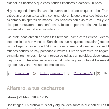
ordenar los hábitos y que esas heridas interiores cicatricen un poco.
Hoy, a segunda hora, llaman a la puerta de la clase en que estaba. Fran 
entregan una bonita cartulina con una foto en la que a grandes letras se
palabras y un apretón de manos. Las palabras han sido mías: Fran y Vice
siempre transparente, mantenía en su fondo su perenne tristeza. La mira
convencido, mostraba su satisfacción.
Las gramíneas crecen en todos los terrenos, como estos chicos. Vicente
impotencia les han vencido. Son chicos que no quieren estudiar (muchos 
pocos llegan a Tercero de ESO. La mayoría arratra alguna herida invisib
muchas heridas no hay pomadas curativas. Crecen silvestres en hogares d
sentimientos heridos. No les interesa estudiar; van perdidos, desorienta
muy duros. Entre ellos se reconocen al instante y se juntan. A los maes
algo de sus vidas. No son del mundo feliz.
Educación
|
Enllaç permanent
|
Comentaris (2)
|
Ret
Alfarero, a tus cacharros
fabian | 29 Maig, 2006 17:15
Una imagen, un archivo musical y alguna idea sobre la que hablar. Los 