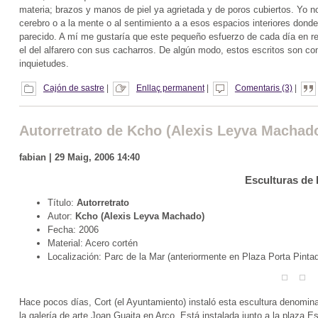
materia; brazos y manos de piel ya agrietada y de poros cubiertos. Yo no
cerebro o a la mente o al sentimiento a a esos espacios interiores donde
parecido. A mí me gustaría que este pequeño esfuerzo de cada día en re
el del alfarero con sus cacharros. De algún modo, estos escritos son co
inquietudes.
Cajón de sastre
|
Enllaç permanent
|
Comentaris (3)
|
Autorretrato de Kcho (Alexis Leyva Machad
fabian | 29 Maig, 2006 14:40
Esculturas de
Título:
Autorretrato
Autor:
Kcho (Alexis Leyva Machado)
Fecha: 2006
Material: Acero cortén
Localización: Parc de la Mar (anteriormente en Plaza Porta Pinta
Hace pocos días, Cort (el Ayuntamiento) instaló esta escultura denomi
la galería de arte Joan Guaita en Arco. Está instalada junto a la plaza 