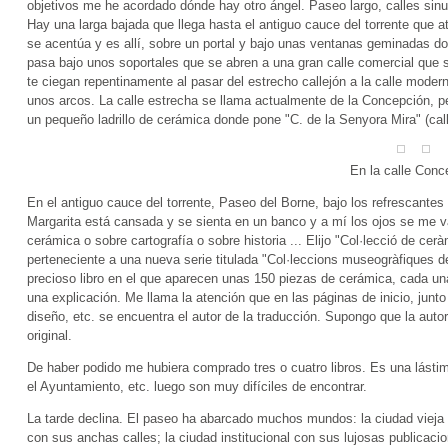
objetivos me he acordado dónde hay otro ángel. Paseo largo, calles sin
Hay una larga bajada que llega hasta el antiguo cauce del torrente que atr
se acentúa y es allí, sobre un portal y bajo unas ventanas geminadas don
pasa bajo unos soportales que se abren a una gran calle comercial que 
te ciegan repentinamente al pasar del estrecho callejón a la calle moderna
unos arcos. La calle estrecha se llama actualmente de la Concepción, p
un pequeño ladrillo de cerámica donde pone "C. de la Senyora Mira" (call
En la calle Conc
En el antiguo cauce del torrente, Paseo del Borne, bajo los refrescante
Margarita está cansada y se sienta en un banco y a mí los ojos se me van
cerámica o sobre cartografía o sobre historia ... Elijo "Col·lecció de c
perteneciente a una nueva serie titulada "Col·leccions museogràfiques d
precioso libro en el que aparecen unas 150 piezas de cerámica, cada una 
una explicación. Me llama la atención que en las páginas de inicio, junto 
diseño, etc. se encuentra el autor de la traducción. Supongo que la autor
original.
De haber podido me hubiera comprado tres o cuatro libros. Es una lástima
el Ayuntamiento, etc. luego son muy difíciles de encontrar.
La tarde declina. El paseo ha abarcado muchos mundos: la ciudad vieja
con sus anchas calles; la ciudad institucional con sus lujosas publicaci