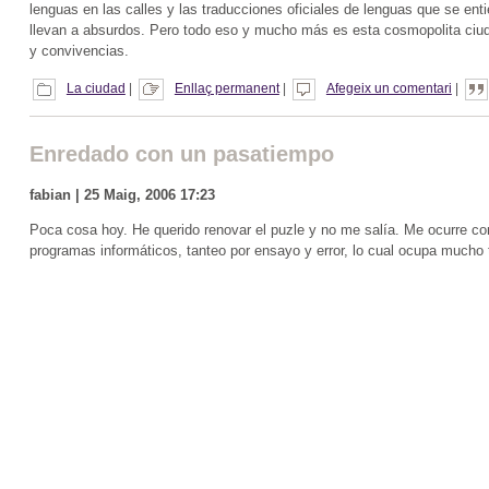
lenguas en las calles y las traducciones oficiales de lenguas que se e
llevan a absurdos. Pero todo eso y mucho más es esta cosmopolita ciudad
y convivencias.
La ciudad
|
Enllaç permanent
|
Afegeix un comentari
|
Enredado con un pasatiempo
fabian | 25 Maig, 2006 17:23
Poca cosa hoy. He querido renovar el puzle y no me salía. Me ocurre co
programas informáticos, tanteo por ensayo y error, lo cual ocupa mucho