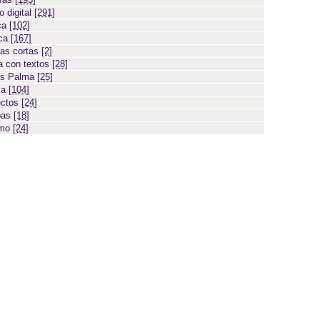
 digital
[291]
ca
[102]
ica
[167]
ias cortas
[2]
 con textos
[28]
os Palma
[25]
sa
[104]
ectos
[24]
bas
[18]
smo
[24]