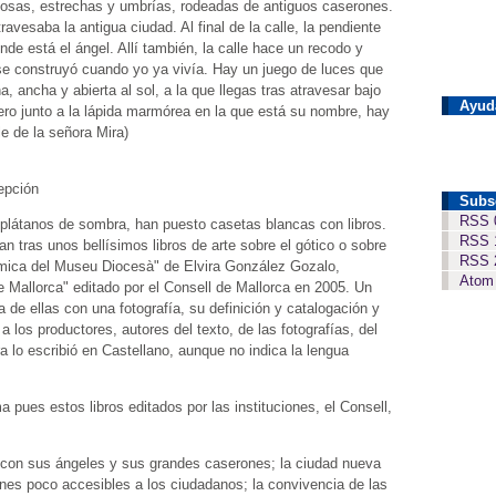
uosas, estrechas y umbrías, rodeadas de antiguos caserones.
avesaba la antigua ciudad. Al final de la calle, la pendiente
de está el ángel. Allí también, la calle hace un recodo y
se construyó cuando yo ya vivía. Hay un juego de luces que
, ancha y abierta al sol, a la que llegas tras atravesar bajo
Ayud
ero junto a la lápida marmórea en la que está su nombre, hay
e de la señora Mira)
epción
Subs
RSS 
s plátanos de sombra, han puesto casetas blancas con libros.
RSS 
 tras unos bellísimos libros de arte sobre el gótico o sobre
RSS 
eràmica del Museu Diocesà" de Elvira González Gozalo,
Atom
e Mallorca" editado por el Consell de Mallorca en 2005. Un
de ellas con una fotografía, su definición y catalogación y
a los productores, autores del texto, de las fotografías, del
a lo escribió en Castellano, aunque no indica la lengua
 pues estos libros editados por las instituciones, el Consell,
 con sus ángeles y sus grandes caserones; la ciudad nueva
ones poco accesibles a los ciudadanos; la convivencia de las