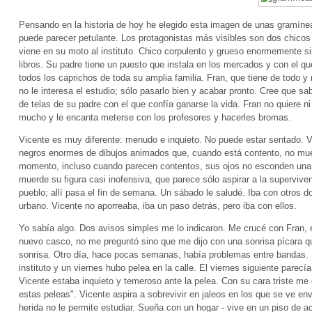
Pensando en la historia de hoy he elegido esta imagen de unas gramíneas
puede parecer petulante. Los protagonistas más visibles son dos chicos
viene en su moto al instituto. Chico corpulento y grueso enormemente si
libros. Su padre tiene un puesto que instala en los mercados y con el q
todos los caprichos de toda su amplia familia. Fran, que tiene de todo 
no le interesa el estudio; sólo pasarlo bien y acabar pronto. Cree que sa
de telas de su padre con el que confía ganarse la vida. Fran no quiere n
mucho y le encanta meterse con los profesores y hacerles bromas.
Vicente es muy diferente: menudo e inquieto. No puede estar sentado. V
negros enormes de dibujos animados que, cuando está contento, no mues
momento, incluso cuando parecen contentos, sus ojos no esconden una 
muerde su figura casi inofensiva, que parece sólo aspirar a la superviv
pueblo; allí pasa el fin de semana. Un sábado le saludé. Iba con otros 
urbano. Vicente no aporreaba, iba un paso detrás, pero iba con ellos.
Yo sabía algo. Dos avisos simples me lo indicaron. Me crucé con Fran, el
nuevo casco, no me preguntó sino que me dijo con una sonrisa pícara q
sonrisa. Otro día, hace pocas semanas, había problemas entre bandas. S
instituto y un viernes hubo pelea en la calle. El viernes siguiente parecí
Vicente estaba inquieto y temeroso ante la pelea. Con su cara triste me 
estas peleas". Vicente aspira a sobrevivir en jaleos en los que se ve en
herida no le permite estudiar. Sueña con un hogar - vive en un piso de ac