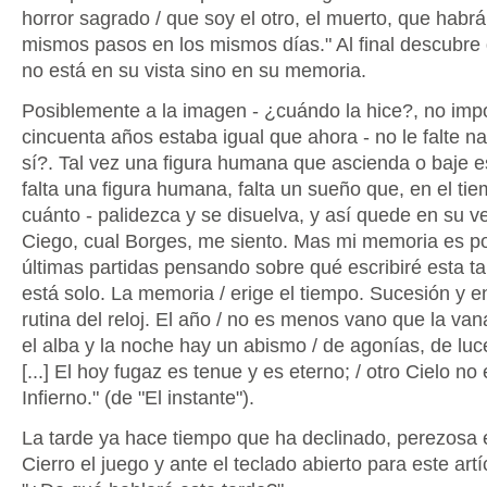
horror sagrado / que soy el otro, el muerto, que habrá
mismos pasos en los mismos días." Al final descubre
no está en su vista sino en su memoria.
Posiblemente a la imagen - ¿cuándo la hice?, no imp
cincuenta años estaba igual que ahora - no le falte n
sí?. Tal vez una figura humana que ascienda o baje e
falta una figura humana, falta un sueño que, en el ti
cuánto - palidezca y se disuelva, y así quede en su v
Ciego, cual Borges, me siento. Mas mi memoria es po
últimas partidas pensando sobre qué escribiré esta ta
está solo. La memoria / erige el tiempo. Sucesión y e
rutina del reloj. El año / no es menos vano que la vana
el alba y la noche hay un abismo / de agonías, de lu
[...] El hoy fugaz es tenue y es eterno; / otro Cielo no 
Infierno." (de "El instante").
La tarde ya hace tiempo que ha declinado, perezosa e
Cierro el juego y ante el teclado abierto para este art