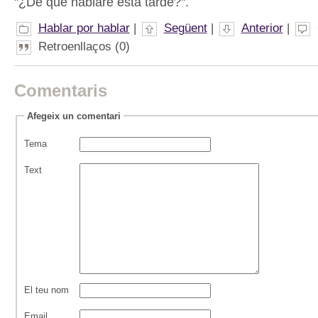
"¿De qué hablaré esta tarde?".
Hablar por hablar
|
Següent
|
Anterior
|
Retroenllaços (0)
Comentaris
Afegeix un comentari
Tema
Text
El teu nom
Email