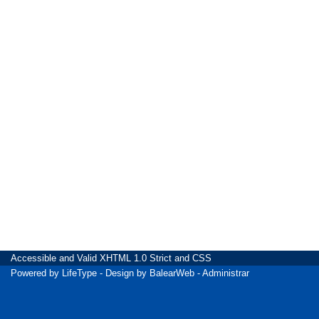
Accessible
and Valid
XHTML 1.0 Strict
and
CSS
Powered by
LifeType
- Design by
BalearWeb
-
Administrar