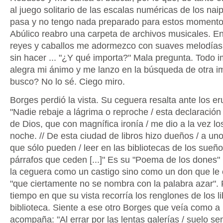
al juego solitario de las escalas numéricas de los nai
pasa y no tengo nada preparado para estos momentos
Abúlico reabro una carpeta de archivos musicales. Ent
reyes y caballos me adormezco con suaves melodías. 
sin hacer ... "¿Y qué importa?" Mala pregunta. Todo i
alegra mi ánimo y me lanzo en la búsqueda de otra 
busco? No lo sé. Ciego miro.
Borges perdió la vista. Su ceguera resalta ante los eru
"Nadie rebaje a lágrima o reproche / esta declaración 
de Dios, que con magnífica ironía / me dio a la vez los
noche. // De esta ciudad de libros hizo dueños / a unos
que sólo pueden / leer en las bibliotecas de los sueñ
párrafos que ceden [...]" Es su "Poema de los dones"
la ceguera como un castigo sino como un don que le 
"que ciertamente no se nombra con la palabra azar". 
tiempo en que su vista recorría los renglones de los li
biblioteca. Siente a ese otro Borges que veía como a 
acompaña: "Al errar por las lentas galerías / suelo se