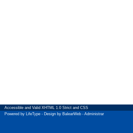
Accessible
and Valid
XHTML 1.0 Strict
and
CSS
Powered by
LifeType
- Design by
BalearWeb
-
Administrar