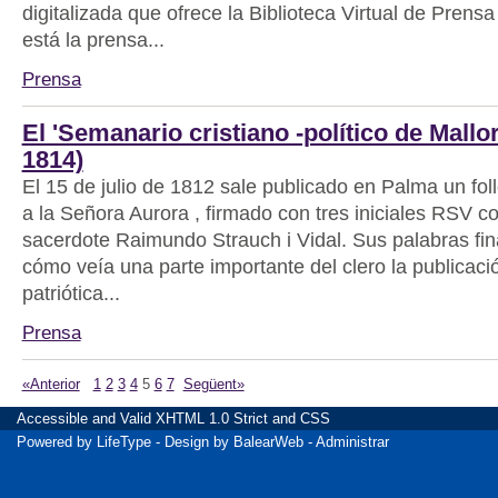
digitalizada que ofrece la Biblioteca Virtual de Prensa H
está la prensa...
Prensa
El 'Semanario cristiano -político de Mallor
1814)
El 15 de julio de 1812 sale publicado en Palma un foll
a la Señora Aurora , firmado con tres iniciales RSV c
sacerdote Raimundo Strauch i Vidal. Sus palabras fin
cómo veía una parte importante del clero la publicaci
patriótica...
Prensa
«Anterior
1
2
3
4
5
6
7
Següent»
Accessible
and Valid
XHTML 1.0 Strict
and
CSS
Powered by
LifeType
- Design by
BalearWeb
-
Administrar