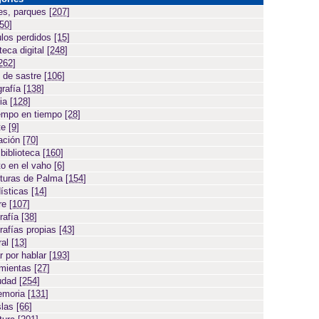
es, parques
[207]
[50]
ulos perdidos
[15]
teca digital
[248]
262]
 de sastre
[106]
grafía
[138]
cia
[128]
empo en tiempo
[28]
te
[9]
ación
[70]
 biblioteca
[160]
to en el vaho
[6]
turas de Palma
[154]
ísticas
[14]
ore
[107]
rafía
[38]
rafías propias
[43]
ral
[13]
r por hablar
[193]
amientas
[27]
iudad
[254]
emoria
[131]
slas
[66]