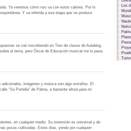
Liter
Los 
pido. Ya veremos cómo nos va con estos calores. Por lo
Mundo
spontánea. Y va referida a esa etapa que se produce
Músi
Náut
Notic
Palma
Plan
Pren
puestas se van inscribiendo en Tren de claves de Aulablog .
Proy
sobre el tema, pero Óscar de Educación musical me lo pasa.
Prue
Turi
 adicionales, imágenes y música son algo extraños. El
alle "Sa Portella" de Palma, a bastante altura para mi
ientes, en cualquier medio. Su extensión es universal y de
nas pocas cultivadas. Estos días, yendo por cualquier