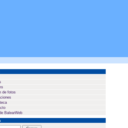
ú
s
ms
 de fotos
ciones
oteca
cto
de BalearWeb
a