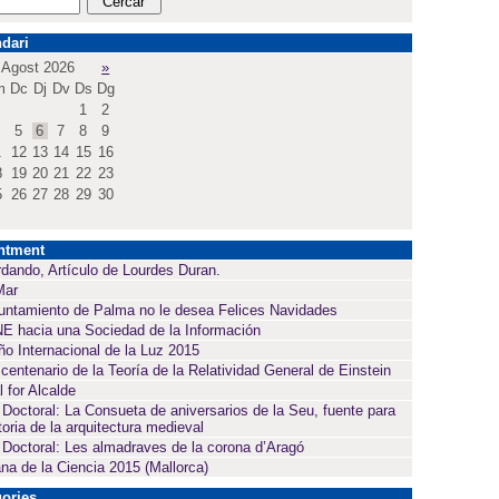
dari
Agost 2026
»
m
Dc
Dj
Dv
Ds
Dg
1
2
5
6
7
8
9
1
12
13
14
15
16
8
19
20
21
22
23
5
26
27
28
29
30
ntment
dando, Artículo de Lourdes Duran.
Mar
untamiento de Palma no le desea Felices Navidades
E hacia una Sociedad de la Información
ño Internacional de la Luz 2015
 centenario de la Teoría de la Relatividad General de Einstein
l for Alcalde
 Doctoral: La Consueta de aniversarios de la Seu, fuente para
toria de la arquitectura medieval
 Doctoral: Les almadraves de la corona d’Aragó
a de la Ciencia 2015 (Mallorca)
ories