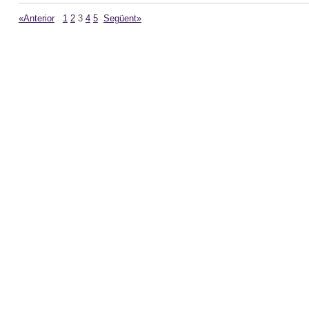
«Anterior
1
2
3
4
5
Següent»