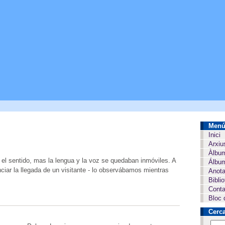
Men
Inici
Arxiu
Àlbu
a el sentido, mas la lengua y la voz se quedaban inmóviles. A
Álbum
nciar la llegada de un visitante - lo observábamos mientras
Anota
Bibli
Conta
Bloc 
Cerc