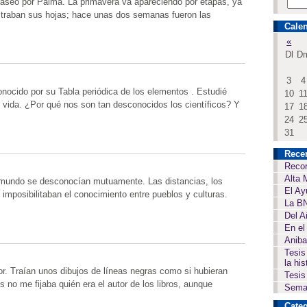
 paseo por Palma. La primavera va apareciendo por etapas, ya
traban sus hojas; hace unas dos semanas fueron las
Calen
«
Dl
D
3
4
onocido por su Tabla periódica de los elementos . Estudié
10
1
 vida. ¿Por qué nos son tan desconocidos los científicos? Y
17
1
24
2
31
Rece
Recor
Alta 
del mundo se desconocían mutuamente. Las distancias, los
El Ay
imposibilitaban el conocimiento entre pueblos y culturas.
La BN
Del A
En el
Aniba
Tesis
la his
or. Traían unos dibujos de líneas negras como si hubieran
Tesis
s no me fijaba quién era el autor de los libros, aunque
Seman
Categ