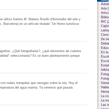
Árbol
Arte
Artíc
Biblio
ue utiliza Santos M. Mateos Rusillo (Historiador del arte y
BIC
[
c, Barcelona) en un artículo titulado "Un Homo turisticus
Cajón
carto
Cien
De ti
Deba
Educ
ografías. ¿Qué fotografiarás?, ¿qué elementos de cuántos
En la
realidad" seleccionarás? Es un buen planteamiento porque
Escri
Escul
Estad
folkl
Fotog
Fotog
Gene
con nubes tranquilas que navegan sobre la isla. Hoy el
Habla
temperatura del agua marina. Ya veremos qué pasará.
Herr
La c
La m
Las i