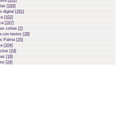
atura
[201]
días
[193]
 digital
[291]
ca
[102]
ica
[167]
ias cortas
[2]
 con textos
[28]
os Palma
[25]
sa
[104]
ectos
[24]
bas
[18]
smo
[24]