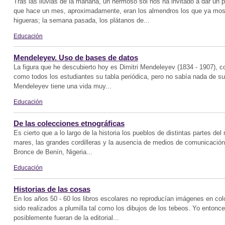
Tras las lluvias de la mañana, un hermoso sol nos ha invitado a dar un
que hace un mes, aproximadamente, eran los almendros los que ya mos
higueras; la semana pasada, los plátanos de...
Educación
Mendeleyev. Uso de bases de datos
La figura que he descubierto hoy es Dimitri Mendeleyev (1834 - 1907), c
como todos los estudiantes su tabla periódica, pero no sabía nada de su
Mendeleyev tiene una vida muy...
Educación
De las colecciones etnográficas
Es cierto que a lo largo de la historia los pueblos de distintas partes 
mares, las grandes cordilleras y la ausencia de medios de comunicación 
Bronce de Benín, Nigeria...
Educación
Historias de las cosas
En los años 50 - 60 los libros escolares no reproducían imágenes en col
sido realizados a plumilla tal como los dibujos de los tebeos. Yo entonce
posiblemente fueran de la editorial...