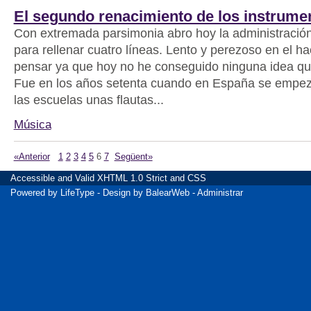
El segundo renacimiento de los instrume
Con extremada parsimonia abro hoy la administración
para rellenar cuatro líneas. Lento y perezoso en el h
pensar ya que hoy no he conseguido ninguna idea qu
Fue en los años setenta cuando en España se empez
las escuelas unas flautas...
Música
«Anterior
1
2
3
4
5
6
7
Següent»
Accessible
and Valid
XHTML 1.0 Strict
and
CSS
Powered by
LifeType
- Design by
BalearWeb
-
Administrar