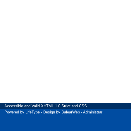
Accessible
and Valid
XHTML 1.0 Strict
and
CSS
Powered by
LifeType
- Design by
BalearWeb
-
Administrar