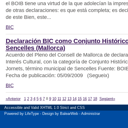
el BOIB tiene una virtud de la que adolecían la impre
de otras declaraciones: es que está completa; es deci
de este Bien, este...
BIC
Declaración BIC como Conjunto Histórico
Sencelles (Mallorca)
Acuerdo del Pleno del Consell de Mallorca de declar
Interés Cultural, con la categoría de Conjunto Históric
Jornets, término municipal de Sencelles Fuente: BOIB
Fecha de publicación: 05/09/2009 (Segueix)
BIC
«Anterior
1
2
3
4
5
6
7
8
9
10
11
12
13
14
15
16
17
18
Següent»
Accessible
and Valid
XHTML 1.0 Strict
and
CSS
Powered by
LifeType
- Design by
BalearWeb
-
Administrar