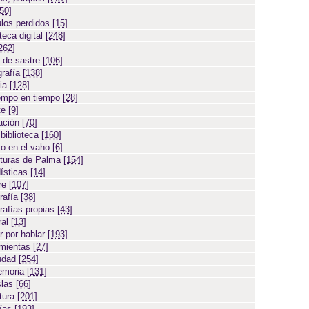
[50]
ulos perdidos
[15]
teca digital
[248]
262]
 de sastre
[106]
grafía
[138]
cia
[128]
empo en tiempo
[28]
te
[9]
ación
[70]
 biblioteca
[160]
to en el vaho
[6]
turas de Palma
[154]
ísticas
[14]
ore
[107]
rafía
[38]
rafías propias
[43]
ral
[13]
r por hablar
[193]
amientas
[27]
iudad
[254]
emoria
[131]
slas
[66]
atura
[201]
días
[193]