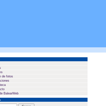
ú
s
ms
 de fotos
ciones
oteca
cto
de BalearWeb
a