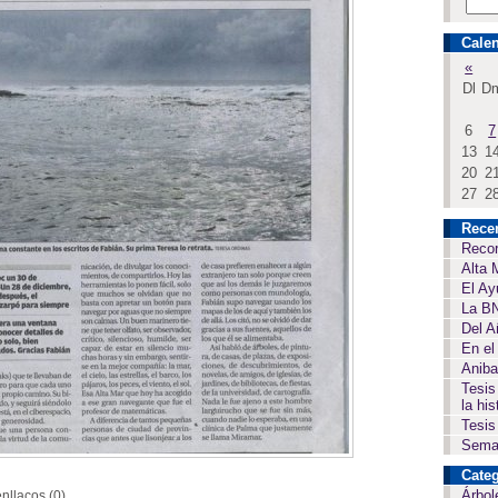
Calen
«
Dl
D
6
7
13
1
20
2
27
2
Rece
Recor
Alta 
El Ay
La BN
Del A
En el
Aniba
Tesis
la his
Tesis
Seman
Categ
Árbol
nllaços (0)