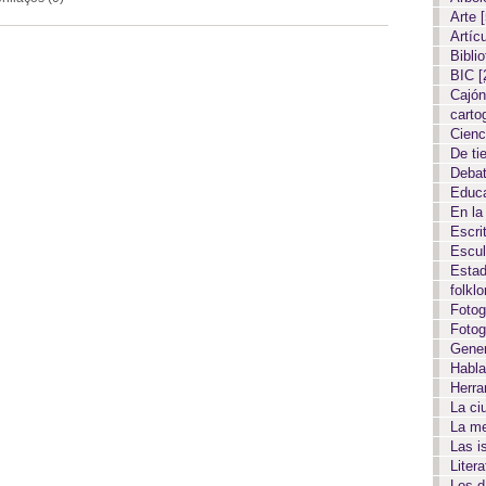
Arte
Artíc
Biblio
BIC
[
Cajón
carto
Cien
De ti
Deba
Educ
En la
Escri
Escul
Estad
folkl
Fotog
Fotog
Gene
Habla
Herr
La c
La m
Las i
Liter
Los 