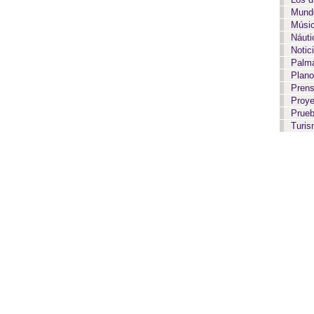
Mundo
Músi
Náut
Notic
Palma
Plan
Pren
Proy
Prue
Turi