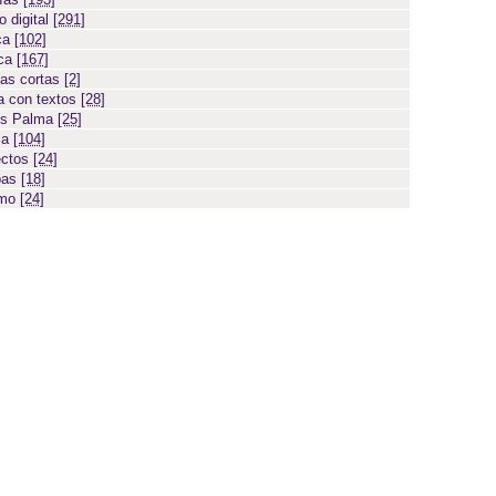
 digital
[291]
ca
[102]
ica
[167]
ias cortas
[2]
 con textos
[28]
os Palma
[25]
sa
[104]
ectos
[24]
bas
[18]
smo
[24]