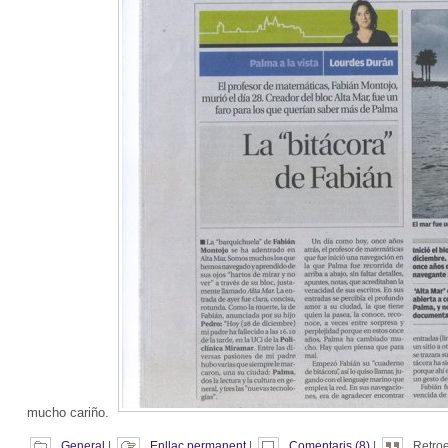
mucho cariño.
General
|
Enllaç permanent
|
Comentaris (8)
|
Retroe