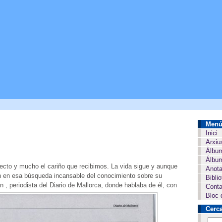
Men
Inici
Arxiu
Àlbu
Álbum
ecto y mucho el cariño que recibimos. La vida sigue y aunque
Anota
n en esa búsqueda incansable del conocimiento sobre su
Bibli
 , periodista del Diario de Mallorca, donde hablaba de él, con
Conta
Bloc 
Cerc