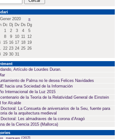
dari
Gener 2020
»
m
Dc
Dj
Dv
Ds
Dg
1
2
3
4
5
8
9
10
11
12
4
15
16
17
18
19
1
22
23
24
25
26
8
29
30
31
ntment
dando, Artículo de Lourdes Duran.
Mar
untamiento de Palma no le desea Felices Navidades
E hacia una Sociedad de la Información
ño Internacional de la Luz 2015
 centenario de la Teoría de la Relatividad General de Einstein
l for Alcalde
 Doctoral: La Consueta de aniversarios de la Seu, fuente para
toria de la arquitectura medieval
 Doctoral: Les almadraves de la corona d’Aragó
a de la Ciencia 2015 (Mallorca)
ories
es, parques
[207]