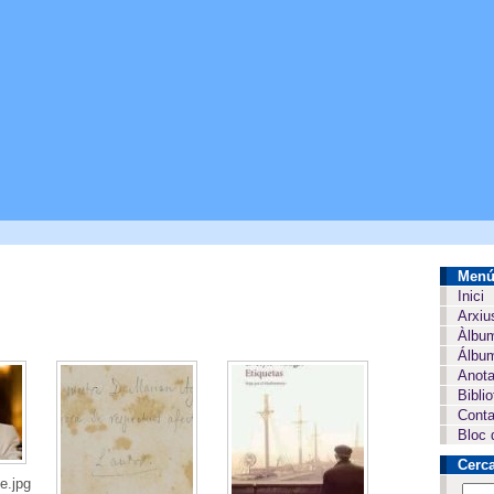
Men
Inici
Arxiu
Àlbu
Álbum
Anota
Bibli
Conta
Bloc 
Cerc
e.jpg