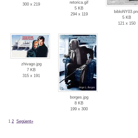
retorica.gif
300 x 219
5 KB
bibloNY03.pn
294 x 119
5 KB
121 x 150
zhivago.jpg
7 KB
315 x 191
borges.jpg
8 KB
199 x 300
1
2
Següent»