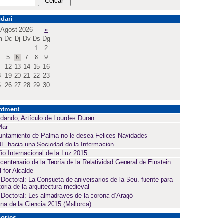
dari
Agost 2026
»
m
Dc
Dj
Dv
Ds
Dg
1
2
5
6
7
8
9
1
12
13
14
15
16
8
19
20
21
22
23
5
26
27
28
29
30
ntment
dando, Artículo de Lourdes Duran.
Mar
untamiento de Palma no le desea Felices Navidades
E hacia una Sociedad de la Información
ño Internacional de la Luz 2015
 centenario de la Teoría de la Relatividad General de Einstein
l for Alcalde
 Doctoral: La Consueta de aniversarios de la Seu, fuente para
toria de la arquitectura medieval
 Doctoral: Les almadraves de la corona d’Aragó
a de la Ciencia 2015 (Mallorca)
ories