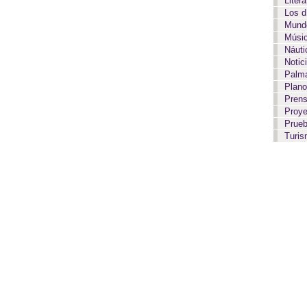
Liter
Los 
Mundo
Músi
Náut
Notic
Palma
Plan
Pren
Proy
Prue
Turi