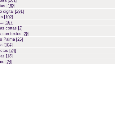
atura
[201]
días
[193]
 digital
[291]
ca
[102]
ica
[167]
ias cortas
[2]
 con textos
[28]
os Palma
[25]
sa
[104]
ectos
[24]
bas
[18]
smo
[24]