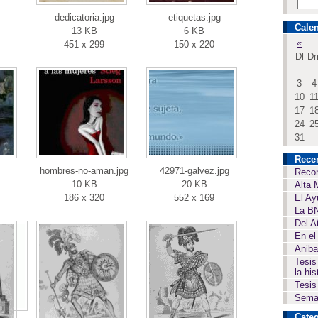
dedicatoria.jpg
etiquetas.jpg
Calen
13 KB
6 KB
«
451 x 299
150 x 220
Dl
D
3
4
10
1
17
1
24
2
31
Rece
hombres-no-aman.jpg
42971-galvez.jpg
Recor
10 KB
20 KB
Alta 
186 x 320
552 x 169
El Ay
La BN
Del A
En el
Aniba
Tesis
la his
Tesis
Seman
Categ