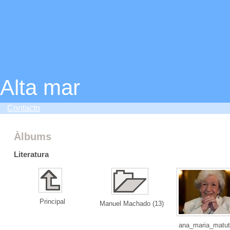
Alta mar
Contacto
Àlbums
Literatura
Principal
Manuel Machado (13)
ana_maria_matut