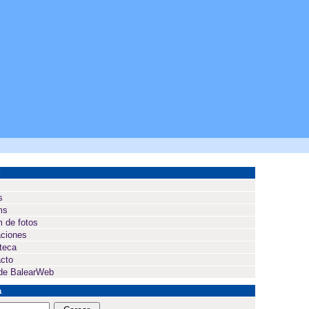
ú
s
ms
 de fotos
ciones
oteca
cto
de BalearWeb
a