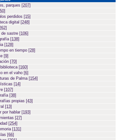
es, parques
[207]
[50]
ulos perdidos
[15]
teca digital
[248]
262]
 de sastre
[106]
grafía
[138]
cia
[128]
empo en tiempo
[28]
te
[9]
ación
[70]
 biblioteca
[160]
to en el vaho
[6]
turas de Palma
[154]
ísticas
[14]
ore
[107]
rafía
[38]
rafías propias
[43]
ral
[13]
r por hablar
[193]
amientas
[27]
iudad
[254]
emoria
[131]
slas
[66]