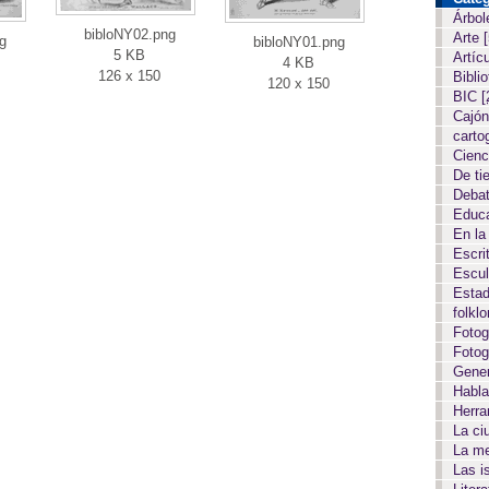
Árbol
bibloNY02.png
Arte
g
bibloNY01.png
5 KB
Artíc
4 KB
126 x 150
Biblio
120 x 150
BIC
[
Cajón
carto
Cien
De ti
Deba
Educ
En la
Escri
Escul
Estad
folkl
Fotog
Fotog
Gene
Habla
Herr
La c
La m
Las i