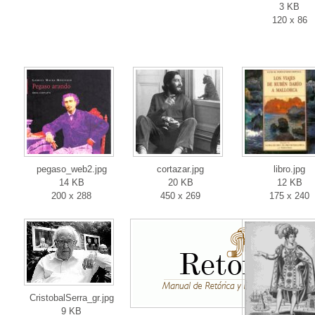
3 KB
120 x 86
pegaso_web2.jpg
cortazar.jpg
libro.jpg
14 KB
20 KB
12 KB
200 x 288
450 x 269
175 x 240
CristobalSerra_gr.jpg
9 KB