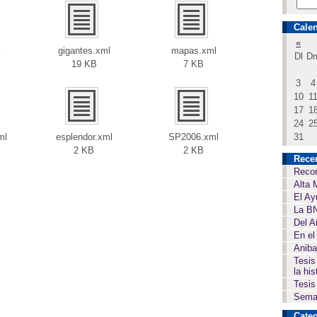
Calen
«
l
gigantes.xml
mapas.xml
Dl
D
19 KB
7 KB
3
4
10
1
17
1
24
2
ml
esplendor.xml
SP2006.xml
31
2 KB
2 KB
Rece
Recor
Alta 
El Ay
La BN
Del A
En el
Aniba
Tesis
la his
Tesis
Seman
Categ