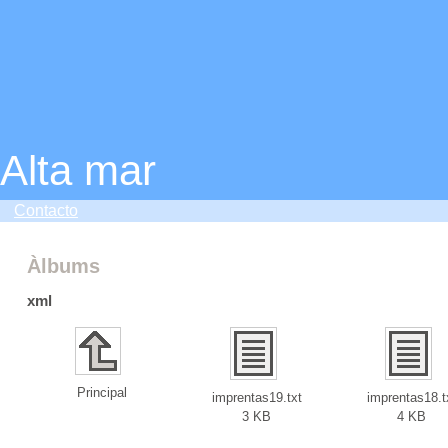
Alta mar
Contacto
Àlbums
xml
Principal
imprentas19.txt
imprentas18.t
3 KB
4 KB