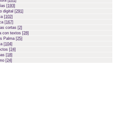
atura
[201]
días
[193]
 digital
[291]
ca
[102]
ica
[167]
ias cortas
[2]
 con textos
[28]
os Palma
[25]
sa
[104]
ectos
[24]
bas
[18]
smo
[24]