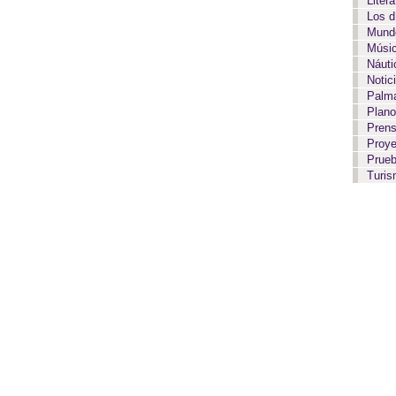
Liter
Los 
Mundo
Músi
Náut
Notic
Palma
Plan
Pren
Proy
Prue
Turi