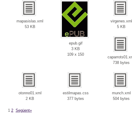
mapasislas.xml
virgenes.xm
53 KB
5 KB
epub.gif
3 KB
109 x 150
caparrots01.x
738 bytes
otonno01.xml
estilmapas.css
munch.xml
2 KB
377 bytes
504 bytes
1
2
Següent»