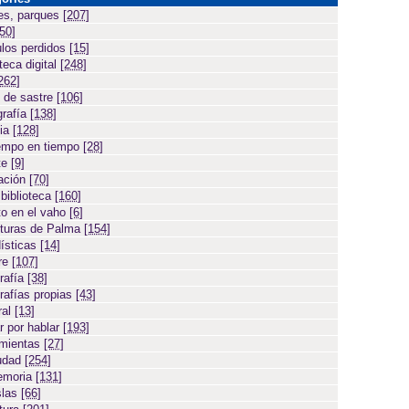
es, parques
[207]
[50]
ulos perdidos
[15]
teca digital
[248]
262]
 de sastre
[106]
grafía
[138]
cia
[128]
empo en tiempo
[28]
te
[9]
ación
[70]
 biblioteca
[160]
to en el vaho
[6]
turas de Palma
[154]
ísticas
[14]
ore
[107]
rafía
[38]
rafías propias
[43]
ral
[13]
r por hablar
[193]
amientas
[27]
iudad
[254]
emoria
[131]
slas
[66]