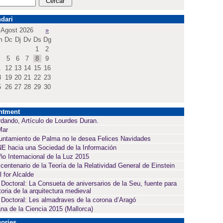
dari
Agost 2026
»
m
Dc
Dj
Dv
Ds
Dg
1
2
5
6
7
8
9
1
12
13
14
15
16
8
19
20
21
22
23
5
26
27
28
29
30
ntment
dando, Artículo de Lourdes Duran.
Mar
untamiento de Palma no le desea Felices Navidades
E hacia una Sociedad de la Información
ño Internacional de la Luz 2015
 centenario de la Teoría de la Relatividad General de Einstein
l for Alcalde
 Doctoral: La Consueta de aniversarios de la Seu, fuente para
toria de la arquitectura medieval
 Doctoral: Les almadraves de la corona d’Aragó
a de la Ciencia 2015 (Mallorca)
ories