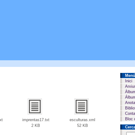
Men
Inici
Arxiu
Àlbu
Álbum
Anota
Bibli
Conta
Bloc 
xt
imprentas17.txt
esculturas.xml
2 KB
52 KB
Cerc