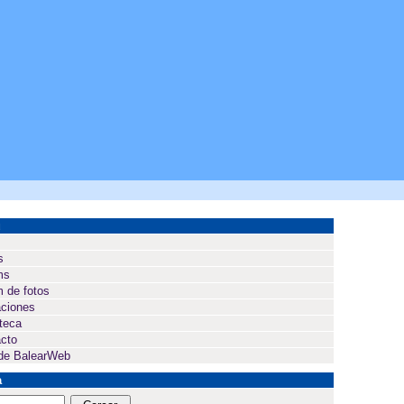
ú
s
ms
 de fotos
ciones
oteca
cto
de BalearWeb
a