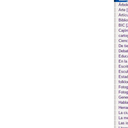
Árbol
Arte
Artíc
Biblio
BIC
[
Cajón
carto
Cien
De ti
Deba
Educ
En la
Escri
Escul
Estad
folkl
Fotog
Fotog
Gene
Habla
Herr
La c
La m
Las i