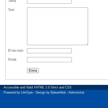
Tema
Text
El teu nom
Email
Accessible
and Valid
XHTML 1.0 Strict
and
CSS
Powered by
LifeType
- Design by
BalearWeb
-
Administrar