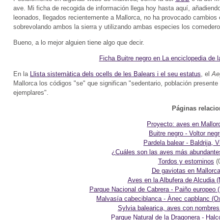
ave. Mi ficha de recogida de información llega hoy hasta aquí, añadiend
leonados, llegados recientemente a Mallorca, no ha provocado cambios e
sobrevolando ambos la sierra y utilizando ambas especies los comederos
Bueno, a lo mejor alguien tiene algo que decir.
Ficha Buitre negro en La enciclopedia de 
En la
Llista sistemàtica dels ocells de les Balears i el seu estatus
, el
Ae
Mallorca los códigos "se" que significan "sedentario, población presente 
ejemplares".
Páginas relaci
Proyecto: aves en Mallor
Buitre negro - Voltor neg
Pardela balear - Baldrija, V
¿Cuáles son las aves más abundante
Tordos y estorninos
(
De gaviotas en Mallorc
Aves en la Albufera de Alcudia (
Parque Nacional de Cabrera - Paiño europeo 
Malvasía cabeciblanca - Ànec capblanc (O
Sylvia balearica, aves con nombres
Parque Natural de la Dragonera - Halc