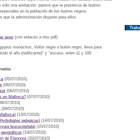
o sólo una anotación: parece que la presencia de buitres
speciales en la población de los buitres negros,
 que la administración dispone para ellos.
Traba
las aves
(con enlaces a tres pdf)
gypius monachus
, Voltor negre o buitre negro, lleva para
todo el año (nidificante)" y "escaso, entre 11 y 100
onadas
ca
(05/07/2010)
re
(06/07/2010)
irot
(06/07/2010)
s en Mallorca?
(07/07/2010)
08/07/2010)
a
(09/07/2010)
Mallorca)
(13/07/2010)
(Hydrobates pelagicus)
(14/07/2010)
xyura leucocephala)
(15/07/2010)
 geográficos
(19/07/2010)
ón de Eleonora
(20/07/2010)