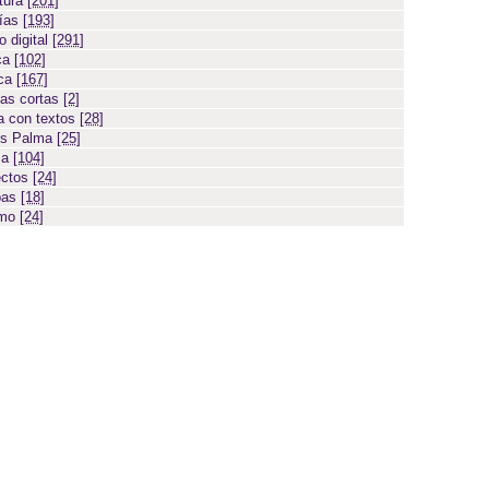
atura
[201]
días
[193]
 digital
[291]
ca
[102]
ica
[167]
ias cortas
[2]
 con textos
[28]
os Palma
[25]
sa
[104]
ectos
[24]
bas
[18]
smo
[24]