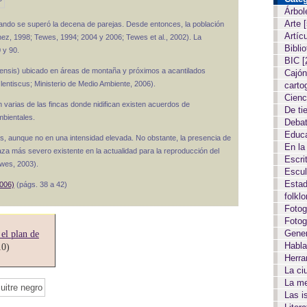
Árbol
Arte
ando se superó la decena de parejas. Desde entonces, la población
Artíc
ez, 1998; Tewes, 1994; 2004 y 2006; Tewes et al., 2002). La
Biblio
 y 90.
BIC
[
lepensis) ubicado en áreas de montaña y próximos a acantilados
Cajón
 lentiscus; Ministerio de Medio Ambiente, 2006).
carto
Cien
n varias de las fincas donde nidifican existen acuerdos de
De ti
mbientales.
Deba
Educ
cos, aunque no en una intensidad elevada. No obstante, la presencia de
En la
aza más severo existente en la actualidad para la reproducción del
Escri
wes, 2003).
Escul
Estad
2006)
(págs. 38 a 42)
folkl
Fotog
Fotog
Gene
el plan de
Habla
10)
Herr
La c
La m
Las i