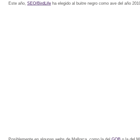
Este año,
SEO/BirdLife
ha elegido al buitre negro como ave del año 201
Posiblemente en algunas webs de Mallorca, como la del
GOB
o la del M