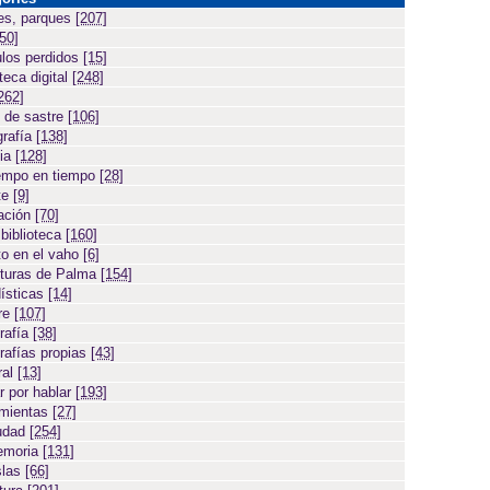
es, parques
[207]
[50]
ulos perdidos
[15]
teca digital
[248]
262]
 de sastre
[106]
grafía
[138]
cia
[128]
empo en tiempo
[28]
te
[9]
ación
[70]
 biblioteca
[160]
to en el vaho
[6]
turas de Palma
[154]
ísticas
[14]
ore
[107]
rafía
[38]
rafías propias
[43]
ral
[13]
r por hablar
[193]
amientas
[27]
iudad
[254]
emoria
[131]
slas
[66]