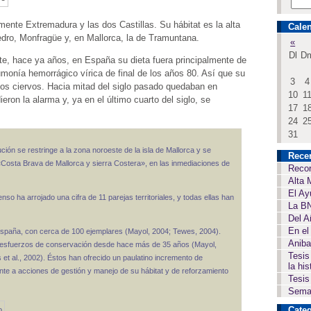
lmente Extremadura y las dos Castillas. Su hábitat es la alta
Calen
dro, Monfragüe y, en Mallorca, la de Tramuntana.
«
Dl
D
e, hace ya años, en España su dieta fuera principalmente de
umonía hemorrágico vírica de final de los años 80. Así que su
3
4
 los ciervos. Hacia mitad del siglo pasado quedaban en
10
1
on la alarma y, ya en el último cuarto del siglo, se
17
1
24
2
31
ción se restringe a la zona noroeste de la isla de Mallorca y se
Rece
 «Costa Brava de Mallorca y sierra Costera», en las inmediaciones de
Recor
Alta 
El Ay
nso ha arrojado una cifra de 11 parejas territoriales, y todas ellas han
La BN
Del A
En el
 España, con cerca de 100 ejemplares (Mayol, 2004; Tewes, 2004).
Aniba
s esfuerzos de conservación desde hace más de 35 años (Mayol,
Tesis
 al., 2002). Éstos han ofrecido un paulatino incremento de
la his
ente a acciones de gestión y manejo de su hábitat y de reforzamiento
Tesis
Seman
Categ