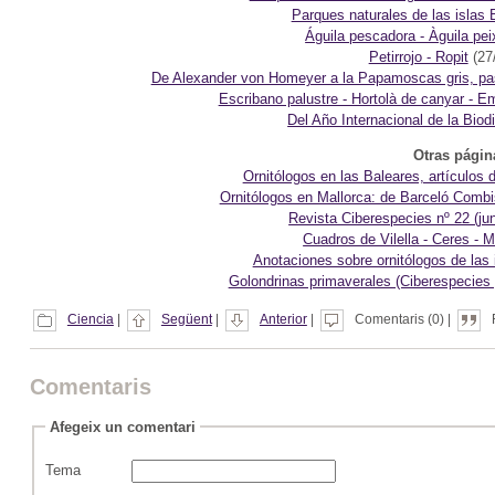
Parques naturales de las islas 
Águila pescadora - Àguila pei
Petirrojo - Ropit
(27
De Alexander von Homeyer a la Papamoscas gris, pasa
Escribano palustre - Hortolà de canyar - E
Del Año Internacional de la Biod
Otras págin
Ornitólogos en las Baleares, artículos
Ornitólogos en Mallorca: de Barceló Combi
Revista Ciberespecies nº 22 (ju
Cuadros de Vilella - Ceres - 
Anotaciones sobre ornitólogos de las 
Golondrinas primaverales (Ciberespecies y
Ciencia
|
Següent
|
Anterior
|
Comentaris (0) |
Comentaris
Afegeix un comentari
Tema