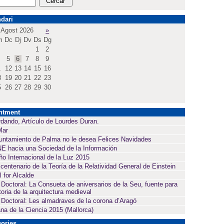
dari
Agost 2026
»
m
Dc
Dj
Dv
Ds
Dg
1
2
5
6
7
8
9
1
12
13
14
15
16
8
19
20
21
22
23
5
26
27
28
29
30
ntment
dando, Artículo de Lourdes Duran.
Mar
untamiento de Palma no le desea Felices Navidades
E hacia una Sociedad de la Información
ño Internacional de la Luz 2015
 centenario de la Teoría de la Relatividad General de Einstein
l for Alcalde
 Doctoral: La Consueta de aniversarios de la Seu, fuente para
toria de la arquitectura medieval
 Doctoral: Les almadraves de la corona d’Aragó
a de la Ciencia 2015 (Mallorca)
ories