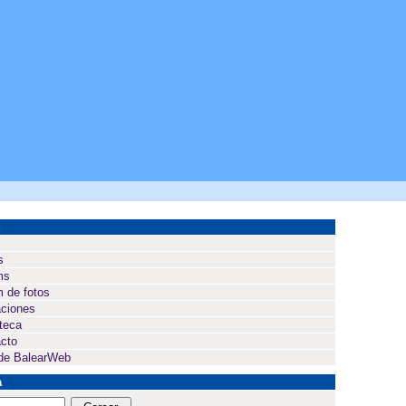
ú
s
ms
 de fotos
ciones
oteca
cto
de BalearWeb
a