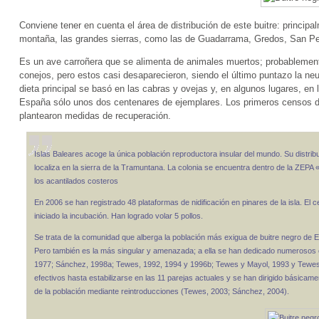
Conviene tener en cuenta el área de distribución de este buitre: principa
montaña, las grandes sierras, como las de Guadarrama, Gredos, San Pe
Es un ave carroñera que se alimenta de animales muertos; probablement
conejos, pero estos casi desaparecieron, siendo el último puntazo la ne
dieta principal se basó en las cabras y ovejas y, en algunos lugares, en
España sólo unos dos centenares de ejemplares. Los primeros censos dier
plantearon medidas de recuperación.
Islas Baleares acoge la única población reproductora insular del mundo. Su distribu
localiza en la sierra de la Tramuntana. La colonia se encuentra dentro de la ZEPA
los acantilados costeros
En 2006 se han registrado 48 plataformas de nidificación en pinares de la isla. El ce
iniciado la incubación. Han logrado volar 5 pollos.
Se trata de la comunidad que alberga la población más exigua de buitre negro de
Pero también es la más singular y amenazada; a ella se han dedicado numeroso
1977; Sánchez, 1998a; Tewes, 1992, 1994 y 1996b; Tewes y Mayol, 1993 y Tewes et
efectivos hasta estabilizarse en las 11 parejas actuales y se han dirigido básicam
de la población mediante reintroducciones (Tewes, 2003; Sánchez, 2004).