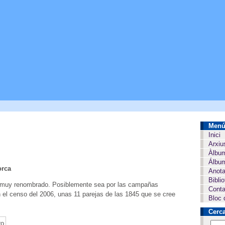
Men
Inici
Arxiu
Àlbu
Álbum
orca
Anota
Bibli
o, muy renombrado. Posiblemente sea por las campañas
Conta
 el censo del 2006, unas 11 parejas de las 1845 que se cree
Bloc 
Cerc