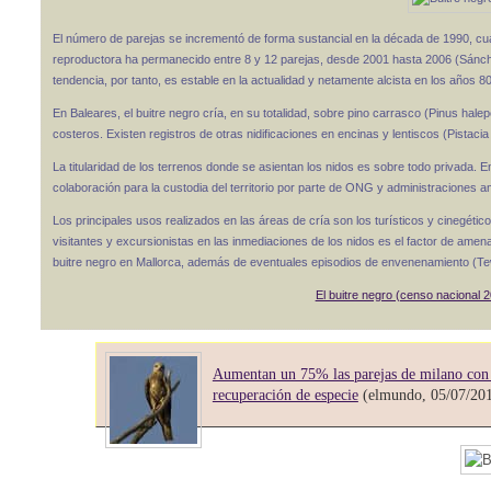
El número de parejas se incrementó de forma sustancial en la década de 1990, cu
reproductora ha permanecido entre 8 y 12 parejas, desde 2001 hasta 2006 (Sánch
tendencia, por tanto, es estable en la actualidad y netamente alcista en los años 80
En Baleares, el buitre negro cría, en su totalidad, sobre pino carrasco (Pinus ha
costeros. Existen registros de otras nidificaciones en encinas y lentiscos (Pistacia
La titularidad de los terrenos donde se asientan los nidos es sobre todo privada. E
colaboración para la custodia del territorio por parte de ONG y administraciones a
Los principales usos realizados en las áreas de cría son los turísticos y cinegéti
visitantes y excursionistas en las inmediaciones de los nidos es el factor de amen
buitre negro en Mallorca, además de eventuales episodios de envenenamiento (Te
El buitre negro (censo nacional 
Aumentan un 75% las parejas de milano con 
recuperación de especie
(elmundo, 05/07/20