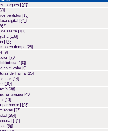
es, parques
[207]
[50]
ulos perdidos
[15]
teca digital
[248]
262]
 de sastre
[106]
grafía
[138]
cia
[128]
empo en tiempo
[28]
te
[9]
ación
[70]
 biblioteca
[160]
to en el vaho
[6]
turas de Palma
[154]
ísticas
[14]
ore
[107]
rafía
[38]
rafías propias
[43]
ral
[13]
r por hablar
[193]
amientas
[27]
iudad
[254]
emoria
[131]
slas
[66]