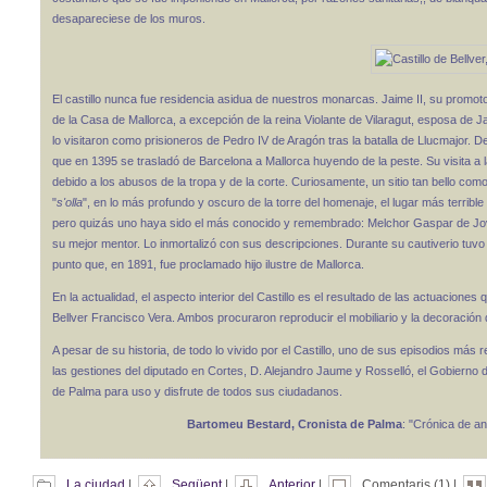
desapareciese de los muros.
El castillo nunca fue residencia asidua de nuestros monarcas. Jaime II, su promotor
de la Casa de Mallorca, a excepción de la reina Violante de Vilaragut, esposa de Jai
lo visitaron como prisioneros de Pedro IV de Aragón tras la batalla de Llucmajor. De
que en 1395 se trasladó de Barcelona a Mallorca huyendo de la peste. Su visita a l
debido a los abusos de la tropa y de la corte. Curiosamente, un sitio tan bello com
"
s'olla
", en lo más profundo y oscuro de la torre del homenaje, el lugar más terrible
pero quizás uno haya sido el más conocido y remembrado: Melchor Gaspar de Jovel
su mejor mentor. Lo inmortalizó con sus descripciones. Durante su cautiverio tuvo
punto que, en 1891, fue proclamado hijo ilustre de Mallorca.
En la actualidad, el aspecto interior del Castillo es el resultado de las actuacione
Bellver Francisco Vera. Ambos procuraron reproducir el mobiliario y la decoración q
A pesar de su historia, de todo lo vivido por el Castillo, uno de sus episodios más 
las gestiones del diputado en Cortes, D. Alejandro Jaume y Rosselló, el Gobierno de
de Palma para uso y disfrute de todos sus ciudadanos.
Bartomeu Bestard, Cronista de Palma
: "Crónica de an
La ciudad
|
Següent
|
Anterior
|
Comentaris (1) |