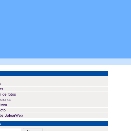
ú
s
ms
 de fotos
ciones
oteca
cto
de BalearWeb
a