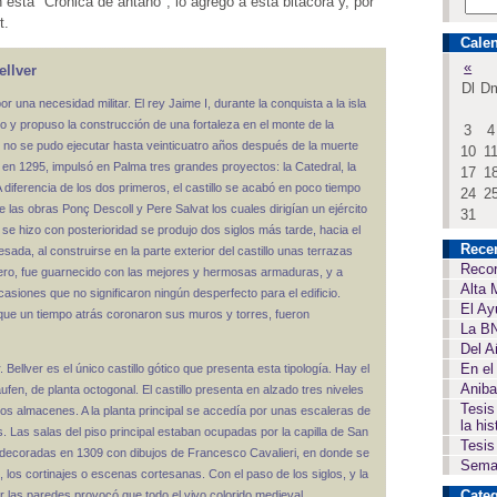
 esta "Crónica de antaño", lo agrego a esta bitácora y, por
t.
Calen
«
ellver
Dl
D
r una necesidad militar. El rey Jaime I, durante la conquista a la isla
 y propuso la construcción de una fortaleza en el monte de la
3
4
io no se pudo ejecutar hasta veinticuatro años después de la muerte
10
1
, en 1295, impulsó en Palma tres grandes proyectos: la Catedral, la
17
1
 A diferencia de los dos primeros, el castillo se acabó en poco tiempo
24
2
e las obras Ponç Descoll y Pere Salvat los cuales dirigían un ejército
31
e hizo con posterioridad se produjo dos siglos más tarde, hacia el
Rece
sada, al construirse en la parte exterior del castillo unas terrazas
Recor
rero, fue guarnecido con las mejores y hermosas armaduras, y a
Alta 
siones que no significaron ningún desperfecto para el edificio.
El Ay
que un tiempo atrás coronaron sus muros y torres, fueron
La BN
Del A
En el
 Bellver es el único castillo gótico que presenta esta tipología. Hay el
Aniba
fen, de planta octogonal. El castillo presenta en alzado tres niveles
Tesis
a los almacenes. A la planta principal se accedía por unas escaleras de
la his
 Las salas del piso principal estaban ocupadas por la capilla de San
Tesis
on decoradas en 1309 con dibujos de Francesco Cavalieri, en donde se
Seman
, los cortinajes o escenas cortesanas. Con el paso de los siglos, y la
Categ
r las paredes provocó que todo el vivo colorido medieval