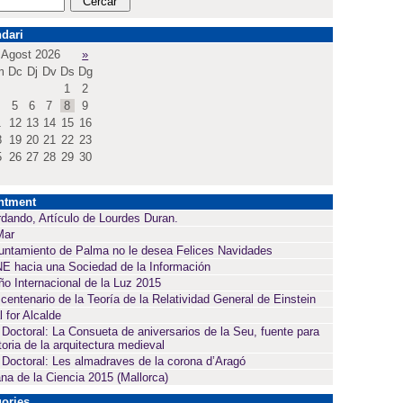
dari
Agost 2026
»
m
Dc
Dj
Dv
Ds
Dg
1
2
5
6
7
8
9
1
12
13
14
15
16
8
19
20
21
22
23
5
26
27
28
29
30
ntment
dando, Artículo de Lourdes Duran.
Mar
untamiento de Palma no le desea Felices Navidades
E hacia una Sociedad de la Información
ño Internacional de la Luz 2015
 centenario de la Teoría de la Relatividad General de Einstein
l for Alcalde
 Doctoral: La Consueta de aniversarios de la Seu, fuente para
toria de la arquitectura medieval
 Doctoral: Les almadraves de la corona d’Aragó
a de la Ciencia 2015 (Mallorca)
ories