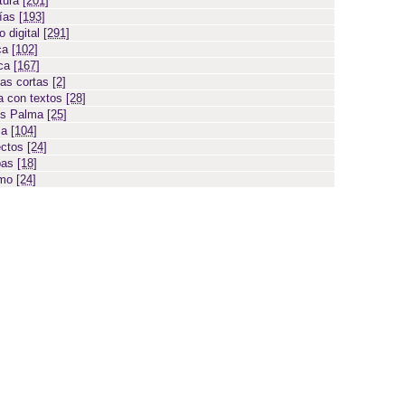
atura
[201]
días
[193]
 digital
[291]
ca
[102]
ica
[167]
ias cortas
[2]
 con textos
[28]
os Palma
[25]
sa
[104]
ectos
[24]
bas
[18]
smo
[24]