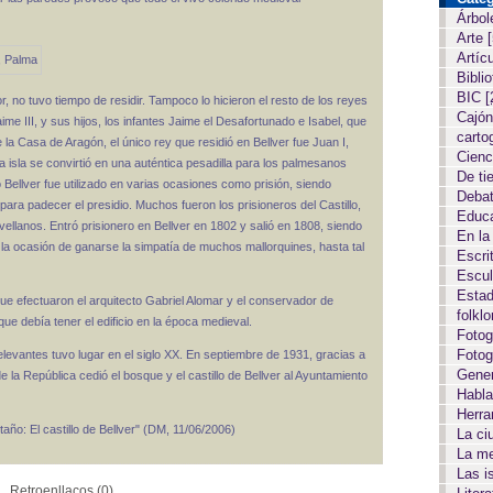
Árbol
Arte
Artíc
Biblio
BIC
[
, no tuvo tiempo de residir. Tampoco lo hicieron el resto de los reyes
Cajón
me III, y sus hijos, los infantes Jaime el Desafortunado e Isabel, que
carto
 la Casa de Aragón, el único rey que residió en Bellver fue Juan I,
Cien
a isla se convirtió en una auténtica pesadilla para los palmesanos
De ti
o Bellver fue utilizado en varias ocasiones como prisión, siendo
Deba
 para padecer el presidio. Muchos fueron los prisioneros del Castillo,
Educ
lanos. Entró prisionero en Bellver en 1802 y salió en 1808, siendo
En la
 la ocasión de ganarse la simpatía de muchos mallorquines, hasta tal
Escri
Escul
Estad
s que efectuaron el arquitecto Gabriel Alomar y el conservador de
folkl
ue debía tener el edificio en la época medieval.
Fotog
Fotog
relevantes tuvo lugar en el siglo XX. En septiembre de 1931, gracias a
Gene
 la República cedió el bosque y el castillo de Bellver al Ayuntamiento
Habla
Herr
taño: El castillo de Bellver" (DM, 11/06/2006)
La c
La m
Las i
Retroenllaços (0)