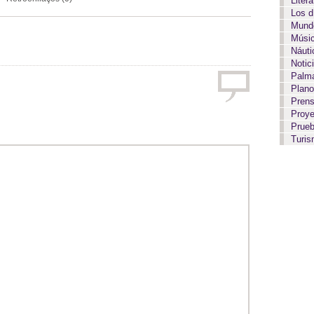
Liter
Los 
Mundo
Músi
Náut
Notic
Palma
Plan
Pren
Proy
Prue
Turi