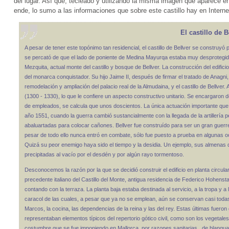
del lugar. Así que, tecleado y utilizando la misma imagen que aparece en
ende, lo sumo a las informaciones que sobre este castillo hay en Interne
El castillo de B
A pesar de tener este topónimo tan residencial, el castillo de Bellver se construyó po
se percató de que el lado de poniente de Medina Mayurqa estaba muy desprotegido
Mezquita, actual monte del castillo y bosque de Bellver. La construcción del edific
del monarca conquistador. Su hijo Jaime II, después de firmar el tratado de Anagni
remodelación y ampliación del palacio real de la Almudaina, y el castillo de Bellver.
(1300 - 1330), lo que le confiere un aspecto constructivo unitario. Se encargaron d
de empleados, se calcula que unos doscientos. La única actuación importante que s
año 1551, cuando la guerra cambió sustancialmente con la llegada de la artillería pe
abaluartadas para colocar cañones. Bellver fue construído para ser un gran guer
pesar de todo ello nunca entró en combate, sólo fue puesto a prueba en algunas oca
Quizá su peor enemigo haya sido el tiempo y la desidia. Un ejemplo, sus almenas 
precipitadas al vacío por el desdén y por algún rayo tormentoso.
Desconocemos la razón por la que se decidió construir el edificio en planta circular.
precedente italiano del Castillo del Monte, antigua residencia de Federico Hohenstau
contando con la terraza. La planta baja estaba destinada al servicio, a la tropa y 
caracol de las cuales, a pesar que ya no se emplean, aún se conservan casi todas.
Marcos, la cocina, las dependencias de la reina y las del rey. Estas últimas fuer
representaban elementos típicos del repertorio gótico civil, como son los vegetales
costumbre que se fue imponiendo en Mallorca, por razones sanitarias,, de blanqua