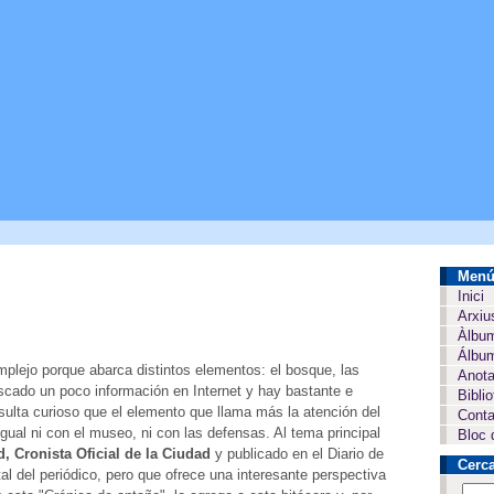
Men
Inici
Arxiu
Àlbu
Álbum
mplejo porque abarca distintos elementos: el bosque, las
Anota
uscado un poco información en Internet y hay bastante e
Bibli
sulta curioso que el elemento que llama más la atención del
Conta
gual ni con el museo, ni con las defensas. Al tema principal
Bloc 
, Cronista Oficial de la Ciudad
y publicado en el Diario de
Cerc
tal del periódico, pero que ofrece una interesante perspectiva