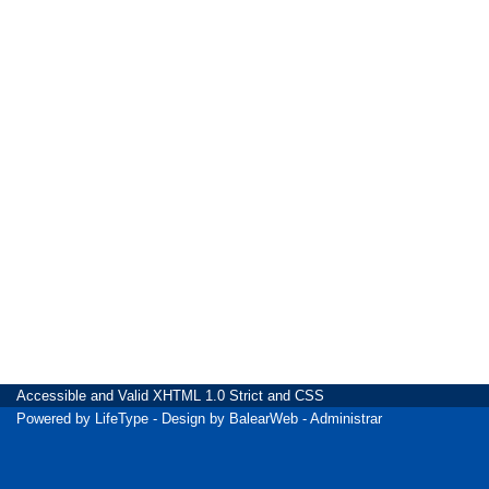
Accessible
and Valid
XHTML 1.0 Strict
and
CSS
Powered by
LifeType
- Design by
BalearWeb
-
Administrar