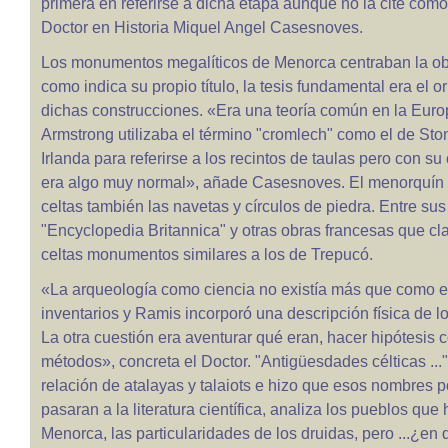
primera en referirse a dicha etapa aunque no la cite como 
Doctor en Historia Miquel Angel Casesnoves.
Los monumentos megalíticos de Menorca centraban la ob
como indica su propio título, la tesis fundamental era el o
dichas construcciones. «Era una teoría común en la Europ
Armstrong utilizaba el término "cromlech" como el de St
Irlanda para referirse a los recintos de taulas pero con su 
era algo muy normal», añade Casesnoves. El menorquín a
celtas también las navetas y círculos de piedra. Entre sus
"Encyclopedia Britannica" y otras obras francesas que cl
celtas monumentos similares a los de Trepucó.
«La arqueología como ciencia no existía más que como e
inventarios y Ramis incorporó una descripción física de 
La otra cuestión era aventurar qué eran, hacer hipótesis
métodos», concreta el Doctor. "Antigüesdades célticas ...
relación de atalayas y talaiots e hizo que esos nombres 
pasaran a la literatura científica, analiza los pueblos que
Menorca, las particularidades de los druidas, pero ...¿en