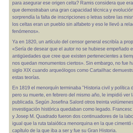
para asegurar ese origen celta? Ramis considera que era
que demostraban una gran capacidad técnica y evolución y
sorprendía la falta de inscripciones o letras sobre las m
los celtas eran un pueblo sin alfabeto y eso le llevó a re
fenómenos».
Ya en 1820, un artículo del censor general escribía a pro
«Sería de desear que el autor no se hubiese empeñado e
antigüedades que cree que existen pertenecientes a tie
nos quedan monumentos ciertos». Sin embargo, no fue ha
siglo XIX cuando arqueólogos como Cartailhac demuestra
estas teorías.
En 1819 el menorquín terminaba "Historia civil y política
pero su muerte, en febrero del mismo año, le impidió ver 
publicada. Según Josefina Salord otros treinta volúmene
investigación histórica quedaban como legado. Francesc
y Josep M. Quadrado fueron dos continuadores de la lab
igual que la ruta talaiótica menorquina en la que cimentó 
capítulo de la que iba a ser y fue su Gran Historia.