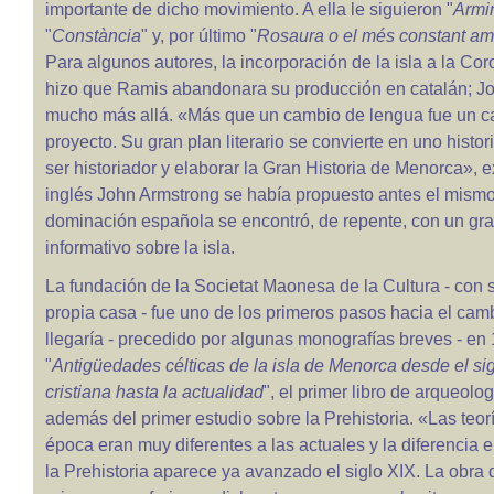
importante de dicho movimiento. A ella le siguieron "
Armi
"
Constància
" y, por último "
Rosaura o el més constant am
Para algunos autores, la incorporación de la isla a la Co
hizo que Ramis abandonara su producción en catalán; Jo
mucho más allá. «Más que un cambio de lengua fue un 
proyecto. Su gran plan literario se convierte en uno histor
ser historiador y elaborar la Gran Historia de Menorca», e
inglés John Armstrong se había propuesto antes el mismo 
dominación española se encontró, de repente, con un gra
informativo sobre la isla.
La fundación de la Societat Maonesa de la Cultura - con 
propia casa - fue uno de los primeros pasos hacia el camb
llegaría - precedido por algunas monografías breves - en
"
Antigüedades célticas de la isla de Menorca desde el sig
cristiana hasta la actualidad
", el primer libro de arqueol
además del primer estudio sobre la Prehistoria. «Las teor
época eran muy diferentes a las actuales y la diferencia en
la Prehistoria aparece ya avanzado el siglo XIX. La obra 