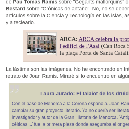
de
Pau Tomàs Ramis
sobre "Gegants mallorquins" o
Bestard
sobre "Crónicas de antaño". No, no se deben
artículos sobre la Ciencia y Tecnología en las islas, a
y a teclearlo.
ARCA
:
ARCA celebra la prot
l'edifici de l'Asai
(Can Roca S
la plaça Porta de Santa Catali
La lástima son las imágenes. No he encontrado en In
retrato de Joan Ramis. Miraré si lo encuentro en algún
Laura Jurado: El talaiot de los drui
Con el paso de Menorca a la Corona española. Joan Ram
cambiar su gran proyecto literario. Ya no quería ser literat
investigador y autor de la Gran Historia de Menorca. 'An
célticas ...' fue la primera pieza donde aseguraba el orige