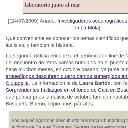
laboratorio junto al mar
[(24/07/2009) Añado:
Investigadores oceanográficos
en La Mola
]
Qué conveniente es conocer los temas científicos que
las islas, y también la historia.
La segunda noticia encabeza el periódico on line de 
del encuentro de otros barcos hundidos en el puerto 
hace muchos meses, en octubre pasado, ya puse la n
arqueólogos descubren cuatro barcos sumergidos en 
Ciutadella
. La información la da
Laura Bañón
, con f
Sorprendentes hallazgos en el fondo de Cala en Bus
qué pensar pues la noticia de octubre también habla
Busquets. Bueno, copio unos párrafos:
Los arqueólogos han descubierto tres barcos hundidos por
el fondo de Cala en Busquets. Se trata de las estructuras