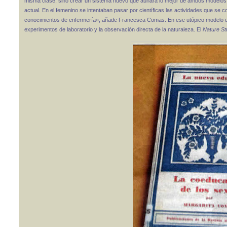
misma clase, sino crear un sistema nuevo que aunara lo mejor de ambos modelos. 
actual. En el femenino se intentaban pasar por científicas las actividades que se 
conocimientos de enfermería», añade Francesca Comas. En ese utópico modelo uni
experimentos de laboratorio y la observación directa de la naturaleza. El
Nature St