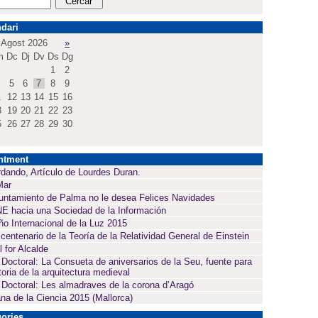
dari
Agost 2026
»
m
Dc
Dj
Dv
Ds
Dg
1
2
5
6
7
8
9
1
12
13
14
15
16
8
19
20
21
22
23
5
26
27
28
29
30
ntment
dando, Artículo de Lourdes Duran.
Mar
untamiento de Palma no le desea Felices Navidades
E hacia una Sociedad de la Información
ño Internacional de la Luz 2015
 centenario de la Teoría de la Relatividad General de Einstein
l for Alcalde
 Doctoral: La Consueta de aniversarios de la Seu, fuente para
toria de la arquitectura medieval
 Doctoral: Les almadraves de la corona d’Aragó
a de la Ciencia 2015 (Mallorca)
ories