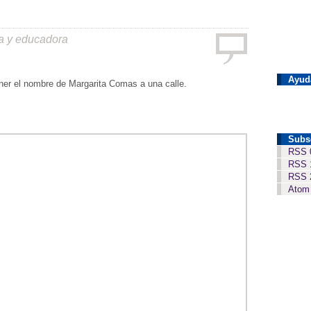
ca y educadora
Ayud
ner el nombre de Margarita Comas a una calle.
Subs
RSS 
RSS 
RSS 
Atom