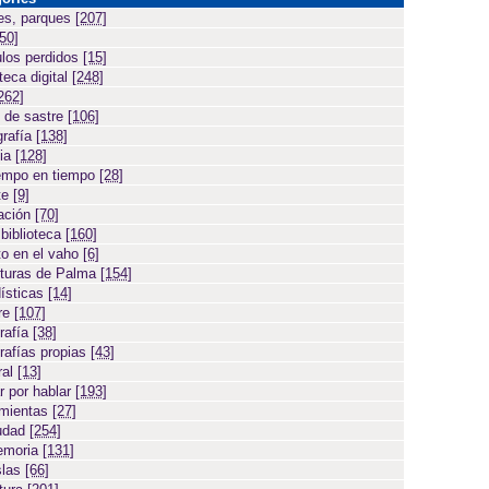
es, parques
[207]
[50]
ulos perdidos
[15]
teca digital
[248]
262]
 de sastre
[106]
grafía
[138]
cia
[128]
empo en tiempo
[28]
te
[9]
ación
[70]
 biblioteca
[160]
to en el vaho
[6]
turas de Palma
[154]
ísticas
[14]
ore
[107]
rafía
[38]
rafías propias
[43]
ral
[13]
r por hablar
[193]
amientas
[27]
iudad
[254]
emoria
[131]
slas
[66]