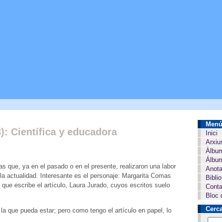
Men
): Científica y educadora
Inici
Arxiu
Àlbu
Álbum
s que, ya en el pasado o en el presente, realizaron una labor
Anota
la actualidad. Interesante es el personaje: Margarita Comas
Bibli
a que escribe el artículo, Laura Jurado, cuyos escritos suelo
Conta
Bloc 
Cerc
a que pueda estar; pero como tengo el artículo en papel, lo