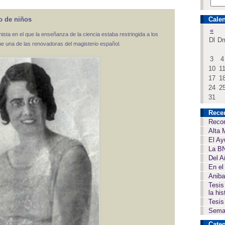
go de niños
Calen
«
ta en el que la enseñanza de la ciencia estaba restringida a los
Dl
D
ue una de las renovadoras del magisterio español.
3
4
10
1
17
1
24
2
31
Rece
Recor
Alta 
El Ay
La BN
Del A
En el
Aniba
Tesis
la his
Tesis
Seman
Categ