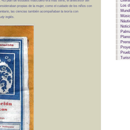
Liter
«El plan de estudios masculino era más serio, el antecesor del
Los 
consideraban propias de la mujer, como el cuidado de los niños con
Mundo
tario, las ciencias también acompañaban la teoría con
Músi
udy
inglés.
Náut
Notic
Palma
Plan
Pren
Proy
Prue
Turi