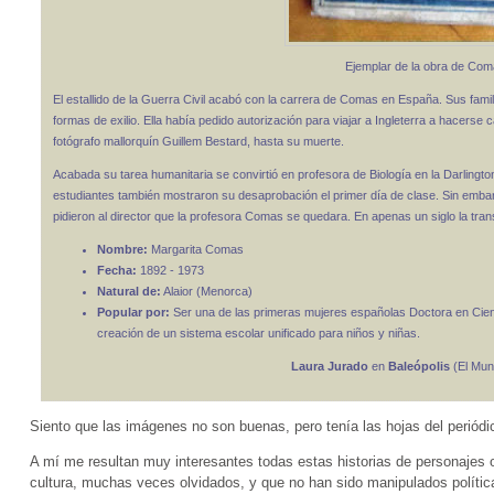
Ejemplar de la obra de Coma
El estallido de la Guerra Civil acabó con la carrera de Comas en España. Sus famili
formas de exilio. Ella había pedido autorización para viajar a Ingleterra a hacerse ca
fotógrafo mallorquín Guillem Bestard, hasta su muerte.
Acabada su tarea humanitaria se convirtió en profesora de Biología en la Darlingto
estudiantes también mostraron su desaprobación el primer día de clase. Sin emba
pidieron al director que la profesora Comas se quedara. En apenas un siglo la tra
Nombre:
Margarita Comas
Fecha:
1892 - 1973
Natural de:
Alaior (Menorca)
Popular por:
Ser una de las primeras mujeres españolas Doctora en Cienc
creación de un sistema escolar unificado para niños y niñas.
Laura Jurado
en
Baleópolis
(El Mun
Siento que las imágenes no son buenas, pero tenía las hojas del periódi
A mí me resultan muy interesantes todas estas historias de personajes o
cultura, muchas veces olvidados, y que no han sido manipulados política