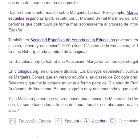
que en este caso no me ha sido posible -.
Hay en Internet información sobre Margarita Comas. Por ejemplo,
Margar
escuelas españolas
(pdf), escrito por J. Mariano Bernal Martínez de la U
personas que contribuyó de forma más sobresaliente al proceso de introd
España".
También en
Sociedad Española de Historia de la Educación
podemos enco
ciencia, género y educación". 2001 (Serie Clásicos de la Educación, nº 
Comas Rubí. (pasada la mitad de la página)
En Barcelona hay (o había) una Asociación Margarita Comas que otorgab
En
citologica.org
, en una serie titulada "Los biólogos españoles", publi
de Margarita Comas que en verano acudía a las clases de Zoología práct
Baleares y que fue la primera mujer que formó parte del Claustro de Prof
Autónoma de Barcelona. Es una biografía muy documentada y que explica
Y en Mallorca parece que se va a hacer una especie de Museo de la Cien
que, tal como hacen los artículos de Laura Jurado, nos abra puertas a lo
islas?
Educación
,
Ciencia
|
Següent
|
Anterior
|
Comentaris 