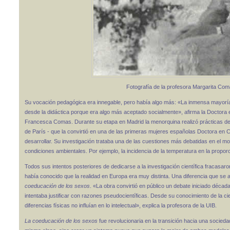
Fotografía de la profesora Margarita Com
Su vocación pedagógica era innegable, pero había algo más: «La inmensa mayoría 
desde la didáctica porque era algo más aceptado socialmente», afirma la Doctora 
Francesca Comas. Durante su etapa en Madrid la menorquina realizó prácticas de 
de París - que la convirtió en una de las primeras mujeres españolas Doctora en Ci
desarrollar. Su investigación trataba una de las cuestiones más debatidas en el m
condiciones ambientales. Por ejemplo, la incidencia de la temperatura en la propo
Todos sus intentos posteriores de dedicarse a la investigación científica fracasa
había conocido que la realidad en Europa era muy distinta. Una diferencia que s
coeducación de los sexos
. «La obra convirtió en público un debate iniciado décad
intentaba justificar con razones pseudocientíficas. Desde su conocimiento de la 
diferencias físicas no influían en lo intelectual», explica la profesora de la UIB.
La coeducación de los sexos
fue revolucionaria en la transición hacia una sociedad