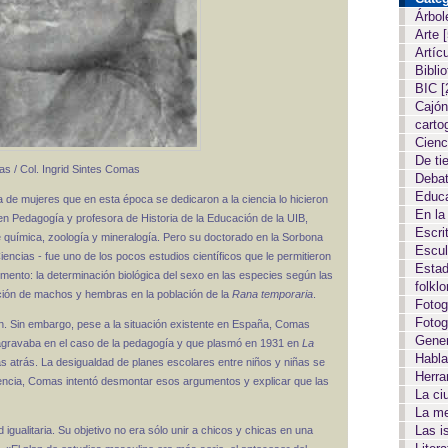
Árbol
Arte
Artíc
Biblio
BIC
[
Cajón
carto
Cien
De ti
as / Col. Ingrid Sintes Comas
Deba
Educ
de mujeres que en esta época se dedicaron a la ciencia lo hicieron
En la
en Pedagogía y profesora de Historia de la Educación de la UIB,
Escri
química, zoología y mineralogía. Pero su doctorado en la Sorbona
Escul
encias - fue uno de los pocos estudios científicos que le permitieron
Estad
omento: la determinación biológica del sexo en las especies según las
folkl
rción de machos y hembras en la población de la
Rana temporaria
.
Fotog
Fotog
ron. Sin embargo, pese a la situación existente en España, Comas
Gene
e agravaba en el caso de la pedagogía y que plasmó en 1931 en
La
Habla
as atrás. La desigualdad de planes escolares entre niños y niñas se
Herr
ciencia, Comas intentó desmontar esos argumentos y explicar que las
La c
La m
Las i
 igualitaria. Su objetivo no era sólo unir a chicos y chicas en una