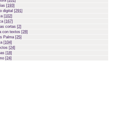
atura
[201]
días
[193]
 digital
[291]
ca
[102]
ica
[167]
ias cortas
[2]
 con textos
[28]
os Palma
[25]
sa
[104]
ectos
[24]
bas
[18]
smo
[24]