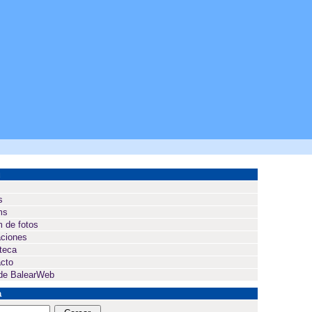
ú
s
ms
 de fotos
ciones
oteca
cto
de BalearWeb
a