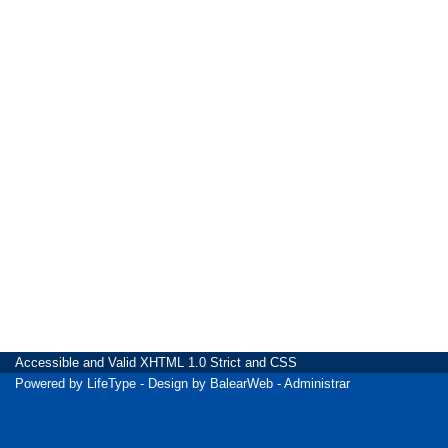
Accessible
and Valid
XHTML 1.0 Strict
and
CSS
Powered by
LifeType
- Design by
BalearWeb
-
Administrar