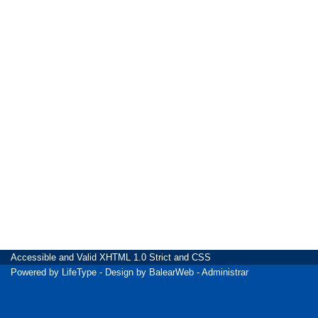
Accessible
and Valid
XHTML 1.0 Strict
and
CSS
Powered by
LifeType
- Design by
BalearWeb
-
Administrar