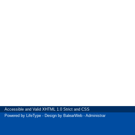
Accessible
and Valid
XHTML 1.0 Strict
and
CSS
Powered by
LifeType
- Design by
BalearWeb
-
Administrar