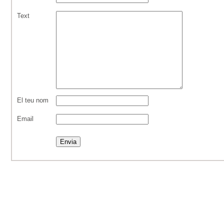
Text
El teu nom
Email