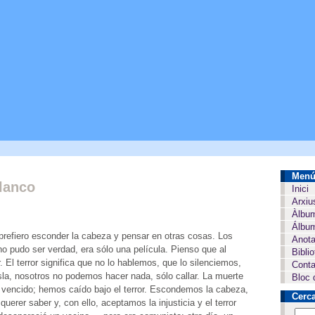
Men
lanco
Inici
Arxiu
Àlbu
Álbum
prefiero esconder la cabeza y pensar en otras cosas. Los
Anota
no pudo ser verdad, era sólo una película. Pienso que al
Bibli
 El terror significa que no lo hablemos, que lo silenciemos,
Conta
isla, nosotros no podemos hacer nada, sólo callar. La muerte
Bloc 
ha vencido; hemos caído bajo el terror. Escondemos la cabeza,
Cerc
erer saber y, con ello, aceptamos la injusticia y el terror