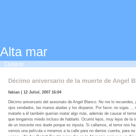
Alta mar
Contacto
Décimo aniversario de la muerte de Angel B
fabian | 12 Juliol, 2007 16:04
Décimo aniversario del asesinato de Angel Blanco. No me lo recuerdes, 
ojos vendados, las manos atadas y los disparos. Por favor, no sigas..., 
matarle a él también querían matar algo más, además de causar el terror.
que tengamos miedo incluso de hablarlo. Ocurrió lejos, muy lejos de la 
de un inocente nos duele porque es injusta. Si callamos, el terror nos 
vemos una película o miramos a la calle para no darnos cuenta, para no qu