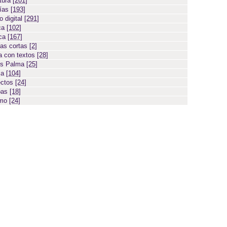
atura
[201]
días
[193]
 digital
[291]
ca
[102]
ica
[167]
ias cortas
[2]
 con textos
[28]
os Palma
[25]
sa
[104]
ectos
[24]
bas
[18]
smo
[24]