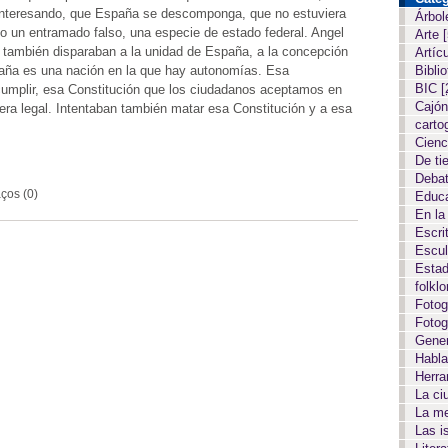
ue interesando, que España se descomponga, que no estuviera
Árbol
o un entramado falso, una especie de estado federal. Angel
Arte
 también disparaban a la unidad de España, a la concepción
Artíc
aña es una nación en la que hay autonomías. Esa
Biblio
BIC
[
cumplir, esa Constitución que los ciudadanos aceptamos en
Cajón
ra legal. Intentaban también matar esa Constitución y a esa
carto
Cien
De ti
Deba
ços (0)
Educ
En la
Escri
Escul
Estad
folkl
Fotog
Fotog
Gene
Habla
Herr
La c
La m
Las i