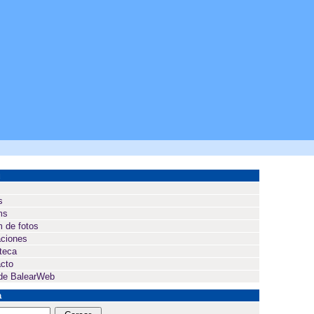
ú
s
ms
 de fotos
ciones
oteca
cto
de BalearWeb
a