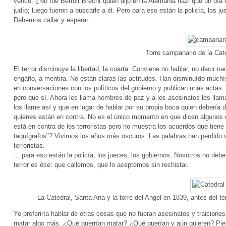
vence. ¿No fue Bertolt Brecht quien dijo en la Alemania nazi que un día 
judío; luego fueron a buscarle a él. Pero para eso están la policía, los
Debemos callar y esperar.
Torre campanario de la Cat
El terror disminuye la libertad, la coarta. Conviene no hablar, no decir 
engaño, a mentira. No están claras las actitudes. Han disminuído muchís
en conversaciones con los políticos del gobierno y publican unas actas.
pero que sí. Ahora les llama hombres de paz y a los asesinatos les llam
los llame así y que en lugar de hablar por su propia boca quien debería d
quienes están en contra. No es el único momento en que dicen algunos q
está en contra de los terroristas pero no muestra los acuerdos que tiene
taquígrafos"? Vivimos los años más oscuros. Las palabras han perdido s
terroristas.
... para eso están la policía, los jueces, los gobiernos. Nosotros no de
terror es ése: que callemos, que lo aceptemos sin rechistar.
La Catedral, Santa Ana y la torre del Angel en 1839, antes del 
Yo preferiría hablar de otras cosas que no fueran asesinatos y traicion
matar algo más. ¿Qué querrían matar? ¿Qué querían y aún quieren? Pie