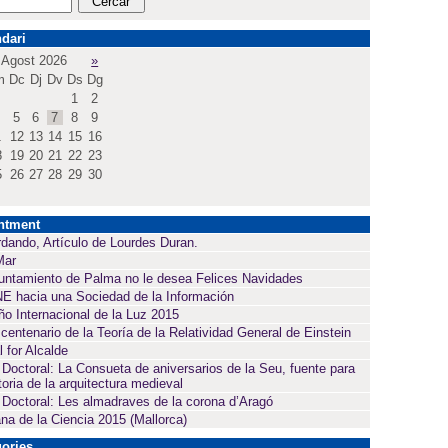
dari
Agost 2026
»
m
Dc
Dj
Dv
Ds
Dg
1
2
5
6
7
8
9
1
12
13
14
15
16
8
19
20
21
22
23
5
26
27
28
29
30
ntment
dando, Artículo de Lourdes Duran.
Mar
untamiento de Palma no le desea Felices Navidades
E hacia una Sociedad de la Información
ño Internacional de la Luz 2015
 centenario de la Teoría de la Relatividad General de Einstein
l for Alcalde
 Doctoral: La Consueta de aniversarios de la Seu, fuente para
toria de la arquitectura medieval
 Doctoral: Les almadraves de la corona d’Aragó
a de la Ciencia 2015 (Mallorca)
ories