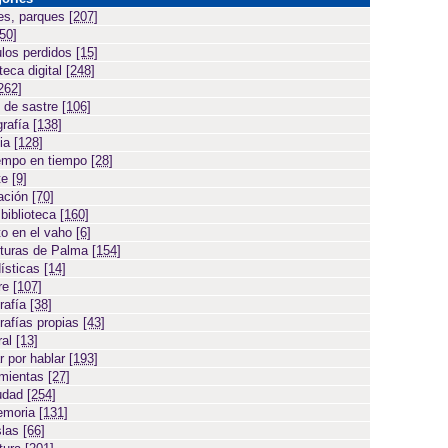
es, parques
[207]
[50]
ulos perdidos
[15]
teca digital
[248]
262]
 de sastre
[106]
grafía
[138]
cia
[128]
empo en tiempo
[28]
te
[9]
ación
[70]
 biblioteca
[160]
to en el vaho
[6]
turas de Palma
[154]
ísticas
[14]
ore
[107]
rafía
[38]
rafías propias
[43]
ral
[13]
r por hablar
[193]
amientas
[27]
iudad
[254]
emoria
[131]
slas
[66]