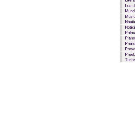
Liter
Los 
Mundo
Músi
Náut
Notic
Palma
Plan
Pren
Proy
Prue
Turi