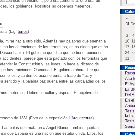
desapareció un vecino..., pero era comunista; otro día, un
 jueces, los gobiernos. Nosotros no debemos meternos.
Calen
«
Dl
D
edral (tag:
torres
)
3
4
nada, mirar hacia otro sitio. Además hay palabras que suenan a
10
1
imo las detenciones de los terroristas; estos dicen que están
17
1
 Desconfianza. El gobierno que dice que no tiene reuniones,
24
2
a accidentes, parece que está pactado con los terroristas que
31
efender la Constitución y las leyes, lo hace al dictado de
Rece
ue hay traiciones. Oscuridad. El gobierno ahora dice que
Recor
 con ellos. ¿La democracia no tenía la frase de "luz y
Alta 
u sentido y la palabra paz suena entre las carcajadas de los
El Ay
La BN
bemos meternos. Debemos callar y esperar. El objetivo del
Del A
En el
Aniba
Tesis
la his
terremoto de 1851 (Foto de la exposición
L'Arquitectura
)
Tesis
Seman
es. Las balas que mataron a Angel Blanco también querían
nso que España es una nación que estaba unida. Ellos, los
Categ