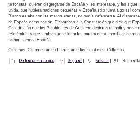
terroristas, quieren disgregarse de España y les interesaba, y les sig
unida, que hubiera naciones pequeñas y España sólo fuera algo así com
Blanco estaba con las manos atadas, no podía defenderse. Al dispararle
de España como nación. Disparaban a la Constitución que dice que Esp
Constitución que los Presidentes de Gobierno debieran cumplir y hacer 
referéndum y que también tiene fórmulas para poderse modificar de mane
nación llamada España.
Callamos. Callamos ante el terror, ante las injusticias. Callamos.
De tiempo en tiempo
|
Següent
|
Anterior
|
Retroenlla