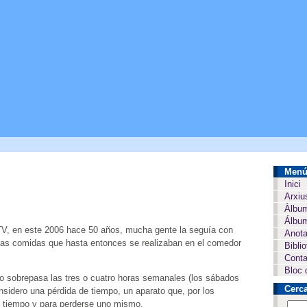
Men
Inici
Arxiu
Àlbu
Álbum
TV, en este 2006 hace 50 años, mucha gente la seguía con
Anota
y las comidas que hasta entonces se realizaban en el comedor
Bibli
Conta
Bloc 
o sobrepasa las tres o cuatro horas semanales (los sábados
Cerc
onsidero una pérdida de tiempo, un aparato que, por los
l tiempo y para perderse uno mismo.