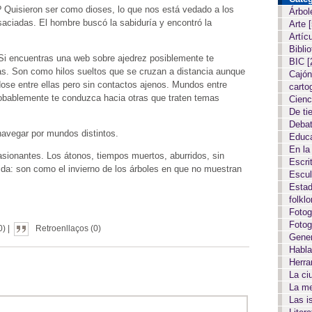
? Quisieron ser como dioses, lo que nos está vedado a los
Árbol
aciadas. El hombre buscó la sabiduría y encontró la
Arte
Artíc
Biblio
 Si encuentras una web sobre ajedrez posiblemente te
BIC
[
as. Son como hilos sueltos que se cruzan a distancia aunque
Cajón
se entre ellas pero sin contactos ajenos. Mundos entre
carto
robablemente te conduzca hacia otras que traten temas
Cien
De ti
Deba
avegar por mundos distintos.
Educ
En la
sionantes. Los átonos, tiempos muertos, aburridos, sin
Escri
da: son como el invierno de los árboles en que no muestran
Escul
Estad
folkl
Fotog
Fotog
) |
Retroenllaços (0)
Gene
Habla
Herr
La c
La m
Las i