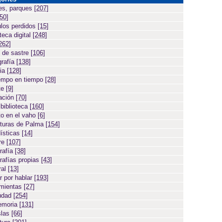
es, parques
[207]
[50]
ulos perdidos
[15]
teca digital
[248]
262]
 de sastre
[106]
grafía
[138]
cia
[128]
empo en tiempo
[28]
te
[9]
ación
[70]
 biblioteca
[160]
to en el vaho
[6]
turas de Palma
[154]
ísticas
[14]
ore
[107]
rafía
[38]
rafías propias
[43]
ral
[13]
r por hablar
[193]
amientas
[27]
iudad
[254]
emoria
[131]
slas
[66]