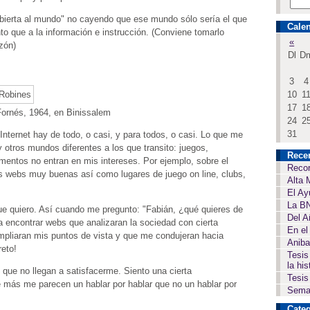
abierta al mundo" no cayendo que ese mundo sólo sería el que
Calen
to que a la información e instrucción. (Conviene tomarlo
«
zón)
Dl
D
3
4
10
1
17
1
Fornés, 1964, en Binissalem
24
2
31
nternet hay de todo, o casi, y para todos, o casi. Lo que me
otros mundos diferentes a los que transito: juegos,
Rece
mentos no entran en mis intereses. Por ejemplo, sobre el
Recor
 webs muy buenas así como lugares de juego on line, clubs,
Alta 
El Ay
La BN
que quiero. Así cuando me pregunto: "Fabián, ¿qué quieres de
Del A
ía encontrar webs que analizaran la sociedad con cierta
En el
mpliaran mis puntos de vista y que me condujeran hacia
Aniba
reto!
Tesis
la his
 que no llegan a satisfacerme. Siento una cierta
Tesis
e más me parecen un hablar por hablar que no un hablar por
Seman
Categ