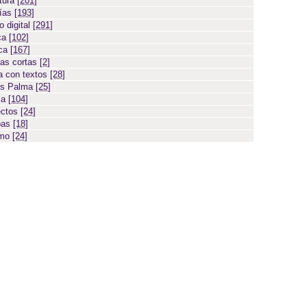
atura
[201]
días
[193]
 digital
[291]
ca
[102]
ica
[167]
ias cortas
[2]
 con textos
[28]
os Palma
[25]
sa
[104]
ectos
[24]
bas
[18]
smo
[24]