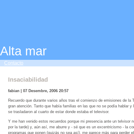
Alta mar
Contacto
Insaciabilidad
fabian | 07 Desembre, 2006 20:57
Recuerdo que durante varios años tras el comienzo de emisiones de la 
gran atención. Tanto que había familias en las que no se podía hablar 
se trasladaron al cuarto de estar donde estaba el televisor.
Y me han venido estos recuerdos porque mi presencia ante un telvisor n
por la tarde) y, aún así, me aburre y - sé que es un excentricismo - la c
programas que ponen (quizás no sea así), me parece más para perder e