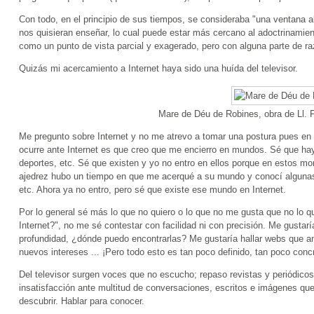
Con todo, en el principio de sus tiempos, se consideraba "una ventana 
nos quisieran enseñar, lo cual puede estar más cercano al adoctrinamien
como un punto de vista parcial y exagerado, pero con alguna parte de ra
Quizás mi acercamiento a Internet haya sido una huída del televisor.
Mare de Déu de Robines, obra de Ll. 
Me pregunto sobre Internet y no me atrevo a tomar una postura pues en I
ocurre ante Internet es que creo que me encierro en mundos. Sé que hay 
deportes, etc. Sé que existen y yo no entro en ellos porque en estos mo
ajedrez hubo un tiempo en que me acerqué a su mundo y conocí algunas
etc. Ahora ya no entro, pero sé que existe ese mundo en Internet.
Por lo general sé más lo que no quiero o lo que no me gusta que no lo 
Internet?", no me sé contestar con facilidad ni con precisión. Me gustar
profundidad, ¿dónde puedo encontrarlas? Me gustaría hallar webs que a
nuevos intereses ... ¡Pero todo esto es tan poco definido, tan poco conc
Del televisor surgen voces que no escucho; repaso revistas y periódicos
insatisfacción ante multitud de conversaciones, escritos e imágenes qu
descubrir. Hablar para conocer.