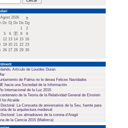
dari
Agost 2026
»
m
Dc
Dj
Dv
Ds
Dg
1
2
5
6
7
8
9
1
12
13
14
15
16
8
19
20
21
22
23
5
26
27
28
29
30
ntment
dando, Artículo de Lourdes Duran.
Mar
untamiento de Palma no le desea Felices Navidades
E hacia una Sociedad de la Información
ño Internacional de la Luz 2015
 centenario de la Teoría de la Relatividad General de Einstein
l for Alcalde
 Doctoral: La Consueta de aniversarios de la Seu, fuente para
toria de la arquitectura medieval
 Doctoral: Les almadraves de la corona d’Aragó
a de la Ciencia 2015 (Mallorca)
ories