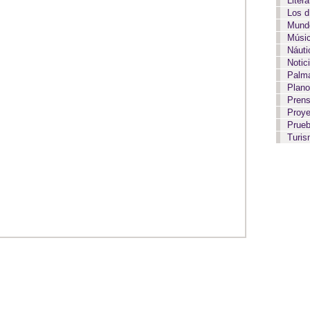
Liter
Los 
Mundo
Músi
Náut
Notic
Palma
Plan
Pren
Proy
Prue
Turi