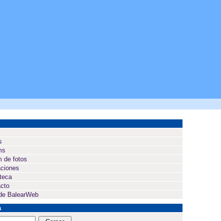
ú
s
ms
 de fotos
ciones
oteca
cto
de BalearWeb
a