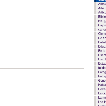
Árbol
Arte
Artíc
Biblio
BIC
[
Cajón
carto
Cien
De ti
Deba
Educ
En la
Escri
Escul
Estad
folkl
Fotog
Fotog
Gene
Habla
Herr
La c
La m
Las i