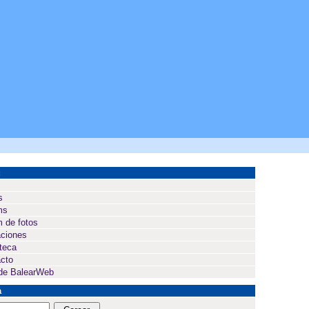
ú
s
ms
 de fotos
ciones
oteca
cto
de BalearWeb
a