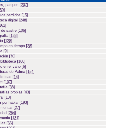
es, parques
[207]
[50]
ulos perdidos
[15]
teca digital
[248]
262]
 de sastre
[106]
grafía
[138]
cia
[128]
empo en tiempo
[28]
te
[9]
ación
[70]
 biblioteca
[160]
to en el vaho
[6]
turas de Palma
[154]
ísticas
[14]
ore
[107]
rafía
[38]
rafías propias
[43]
ral
[13]
r por hablar
[193]
amientas
[27]
iudad
[254]
emoria
[131]
slas
[66]