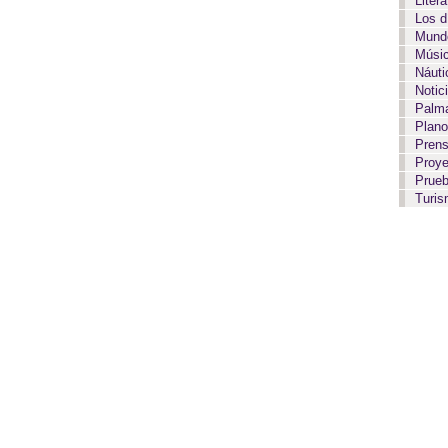
Liter
Los 
Mundo
Músi
Náut
Notic
Palma
Plan
Pren
Proy
Prue
Turi