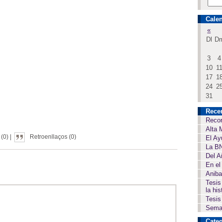
Calen
«
Dl
D
3
4
10
1
17
1
24
2
31
Rece
Recor
Alta 
(0) |
Retroenllaços (0)
El Ay
La BN
Del A
En el
Aniba
Tesis
la his
Tesis
Seman
Categ