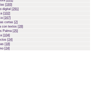
atura
[201]
días
[193]
 digital
[291]
ca
[102]
ica
[167]
ias cortas
[2]
 con textos
[28]
os Palma
[25]
sa
[104]
ectos
[24]
bas
[18]
smo
[24]