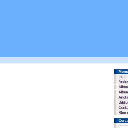
Men
Inici
Arxiu
Àlbu
Álbum
Anota
Bibli
Conta
Bloc 
Cerc