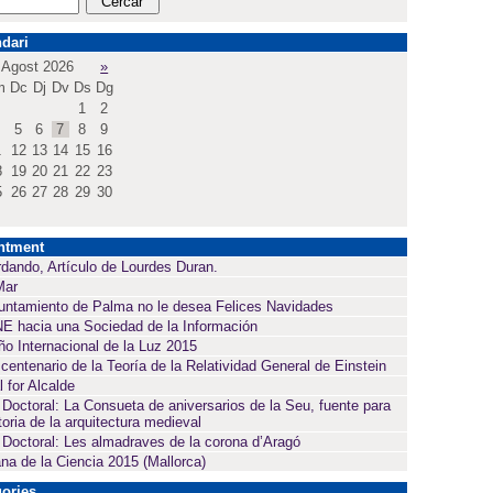
dari
Agost 2026
»
m
Dc
Dj
Dv
Ds
Dg
1
2
5
6
7
8
9
1
12
13
14
15
16
8
19
20
21
22
23
5
26
27
28
29
30
ntment
dando, Artículo de Lourdes Duran.
Mar
untamiento de Palma no le desea Felices Navidades
E hacia una Sociedad de la Información
ño Internacional de la Luz 2015
 centenario de la Teoría de la Relatividad General de Einstein
l for Alcalde
 Doctoral: La Consueta de aniversarios de la Seu, fuente para
toria de la arquitectura medieval
 Doctoral: Les almadraves de la corona d’Aragó
a de la Ciencia 2015 (Mallorca)
ories