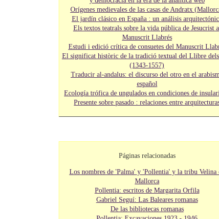
y democracia en la era de la analítica web
Orígenes medievales de las casas de Andratx (Mallorc
El jardín clásico en España : un análisis arquitectóni
Els textos teatrals sobre la vida pública de Jesucrist a
Manuscrit Llabrés
Estudi i edició crítica de consuetes del Manuscrit Llab
El significat històric de la tradició textual del Llibre del
(1343-1557)
Traducir al-andalus: el discurso del otro en el arabis
español
Ecología trófica de ungulados en condiciones de insular
Presente sobre pasado : relaciones entre arquitectura
Páginas relacionadas
Los nombres de 'Palma' y 'Pollentia' y la tribu Velina
Mallorca
Pollentia: escritos de Margarita Orfila
Gabriel Seguí: Las Baleares romanas
De las bibliotecas romanas
Pollentia: Excavaciones 1923 - 1946