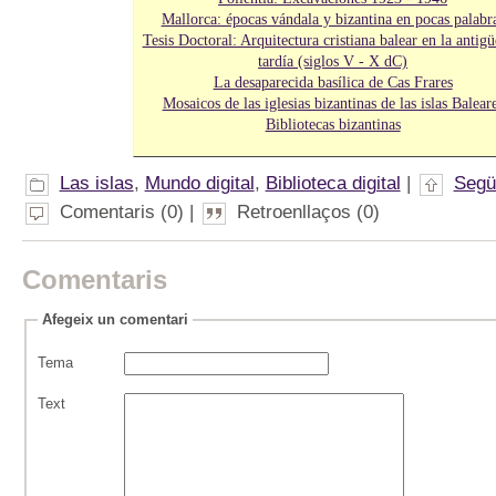
Mallorca: épocas vándala y bizantina en pocas palabr
Tesis Doctoral: Arquitectura cristiana balear en la antig
tardía (siglos V - X dC)
La desaparecida basílica de Cas Frares
Mosaicos de las iglesias bizantinas de las islas Balear
Bibliotecas bizantinas
Las islas
,
Mundo digital
,
Biblioteca digital
|
Segü
Comentaris (0) |
Retroenllaços (0)
Comentaris
Afegeix un comentari
Tema
Text