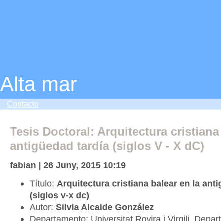
Alta mar
Contacto
Tesis Doctoral: Arquitectura cristiana
antigüedad tardía (siglos V - X dC)
fabian | 26 Juny, 2015 10:19
Título:
Arquitectura cristiana balear en la ant
(siglos v-x dc)
Autor:
Silvia Alcaide González
Departamento: Universitat Rovira i Virgili. Depart