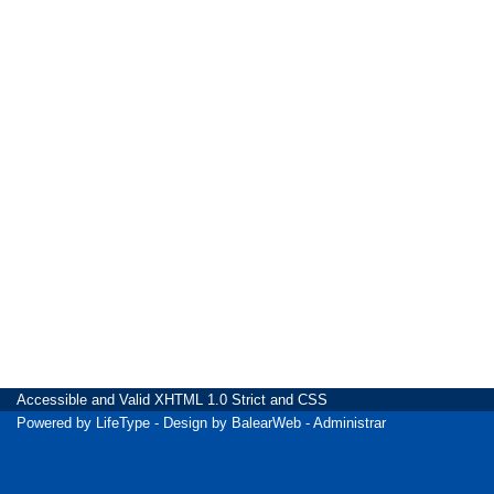
Accessible
and Valid
XHTML 1.0 Strict
and
CSS
Powered by
LifeType
- Design by
BalearWeb
-
Administrar