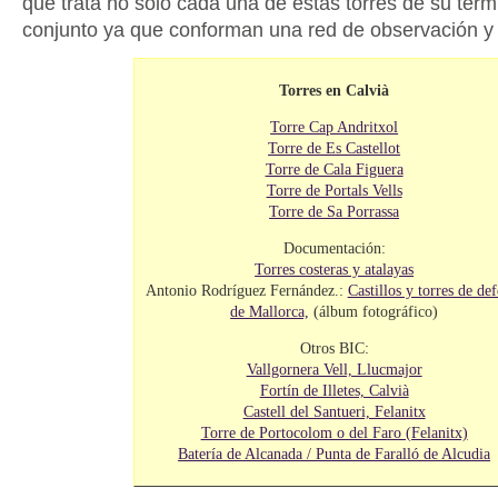
que trata no sólo cada una de estas torres de su térmi
conjunto ya que conforman una red de observación y 
Torres en Calvià
Torre Cap Andritxol
Torre de Es Castellot
Torre de Cala Figuera
Torre de Portals Vells
Torre de Sa Porrassa
Documentación:
Torres costeras y atalayas
Antonio Rodríguez Fernández.:
Castillos y torres de de
de Mallorca,
(álbum fotográfico)
Otros BIC:
Vallgornera Vell, Llucmajor
Fortín de Illetes, Calvià
Castell del Santueri, Felanitx
Torre de Portocolom o del Faro (Felanitx)
Batería de Alcanada / Punta de Faralló de Alcudia