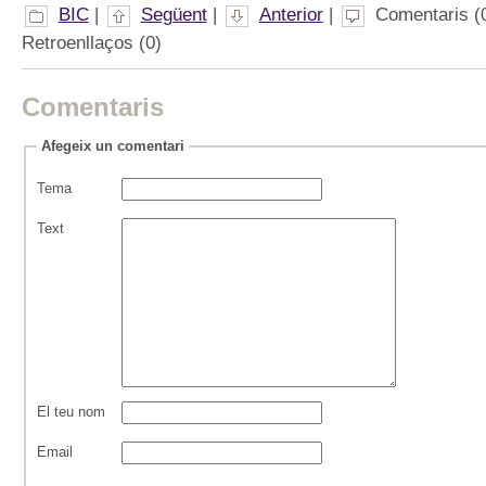
BIC
|
Següent
|
Anterior
|
Comentaris (0
Retroenllaços (0)
Comentaris
Afegeix un comentari
Tema
Text
El teu nom
Email