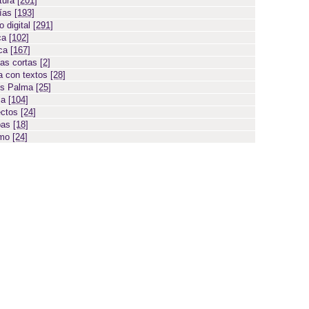
atura
[201]
días
[193]
 digital
[291]
ca
[102]
ica
[167]
ias cortas
[2]
 con textos
[28]
os Palma
[25]
sa
[104]
ectos
[24]
bas
[18]
smo
[24]