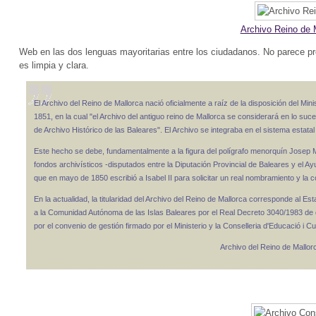
Archivo Reino de 
Web en las dos lenguas mayoritarias entre los ciudadanos. No parece pr
es limpia y clara.
El Archivo del Reino de Mallorca nació oficialmente a raíz de la disposición del Mi
1851, en la cual "el Archivo del antiguo reino de Mallorca se considerará en lo su
de Archivo Histórico de las Baleares". El Archivo se integraba en el sistema estatal 
Este hecho se debe, fundamentalmente a la figura del polígrafo menorquín Josep M
fondos archivísticos -disputados entre la Diputación Provincial de Baleares y el 
que en mayo de 1850 escribió a Isabel II para solicitar un real nombramiento y la co
En la actualidad, la titularidad del Archivo del Reino de Mallorca corresponde al Es
a la Comunidad Autónoma de las Islas Baleares por el Real Decreto 3040/1983 de d
por el convenio de gestión firmado por el Ministerio y la Conselleria d'Educació i 
Archivo del Reino de Mallor