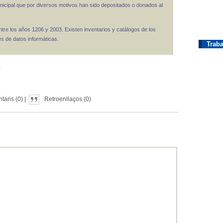
icipal que por diversos motivos han sido depositados o donados al
e los años 1206 y 2003. Existen inventarios y catálogos de los
es de datos informáticas.
Traba
.
aris (0) |
Retroenllaços (0)