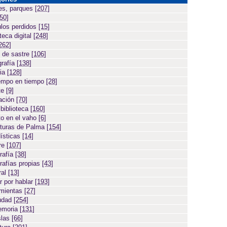
es, parques
[207]
[50]
ulos perdidos
[15]
teca digital
[248]
262]
 de sastre
[106]
grafía
[138]
cia
[128]
empo en tiempo
[28]
te
[9]
ación
[70]
 biblioteca
[160]
to en el vaho
[6]
turas de Palma
[154]
ísticas
[14]
ore
[107]
rafía
[38]
rafías propias
[43]
ral
[13]
r por hablar
[193]
amientas
[27]
iudad
[254]
emoria
[131]
slas
[66]