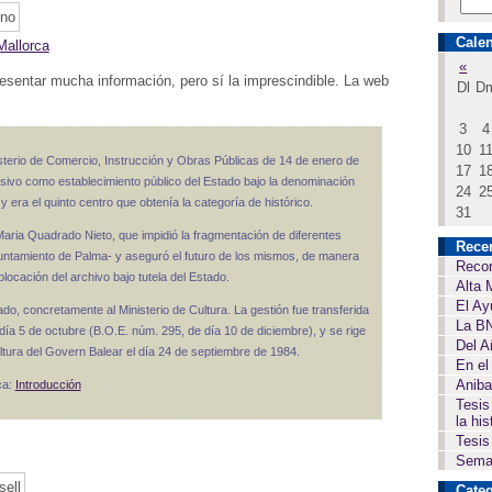
Calen
Mallorca
«
esentar mucha información, pero sí la imprescindible. La web
Dl
D
3
4
10
1
nisterio de Comercio, Instrucción y Obras Públicas de 14 de enero de
17
1
cesivo como establecimiento público del Estado bajo la denominación
24
2
y era el quinto centro que obtenía la categoría de histórico.
31
aria Quadrado Nieto, que impidió la fragmentación de diferentes
Rece
Ayuntamiento de Palma- y aseguró el futuro de los mismos, de manera
Recor
locación del archivo bajo tutela del Estado.
Alta 
El Ay
tado, concretamente al Ministerio de Cultura. La gestión fue transferida
La BN
ía 5 de octubre (B.O.E. núm. 295, de día 10 de diciembre), y se rige
Del A
Cultura del Govern Balear el día 24 de septiembre de 1984.
En el
Aniba
ca:
Introducción
Tesis
la his
Tesis
Seman
Categ