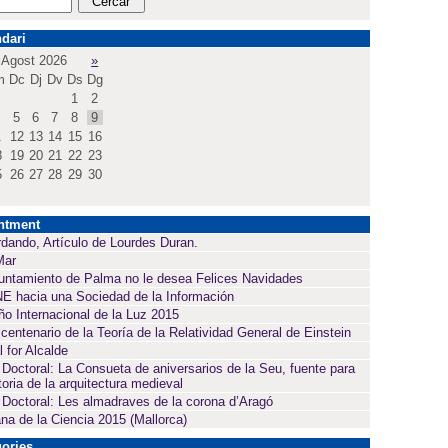
dari
Agost 2026
»
m
Dc
Dj
Dv
Ds
Dg
1
2
5
6
7
8
9
1
12
13
14
15
16
8
19
20
21
22
23
5
26
27
28
29
30
ntment
dando, Artículo de Lourdes Duran.
Mar
untamiento de Palma no le desea Felices Navidades
E hacia una Sociedad de la Información
ño Internacional de la Luz 2015
 centenario de la Teoría de la Relatividad General de Einstein
l for Alcalde
 Doctoral: La Consueta de aniversarios de la Seu, fuente para
toria de la arquitectura medieval
 Doctoral: Les almadraves de la corona d’Aragó
a de la Ciencia 2015 (Mallorca)
ories