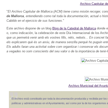
Archivo Capitular d
"
El Archivo Capitular de Mallorca (ACM) tiene como misión recoger, cons
de Mallorca
, entendiendo como tal toda la documentación, actual o histór
Cabildo en el ejercicio de sus funciones
."
Este archivo dispone de un blog
Blog de la Catedral de Mallorca
donde ex
o, como indicación, la celebración de este Día Internacional de los Arch
que us permetrà venir amb els vostres fills, néts, nebots... En concret fa
els explicarem què és un arxiu, de manera senzilla perquè ho puguin ente
Els adults faran una activitat sobre com organitzar i conservar els docum
a vegades no som conscients del seu valor o de la importància de tenir-
Archivo Municipal del Ayun
El Archivo está constituido por toda la documentación producida y recibida por los 
políticas y administrativas en el Ayuntamiento, así como por la de los organismos