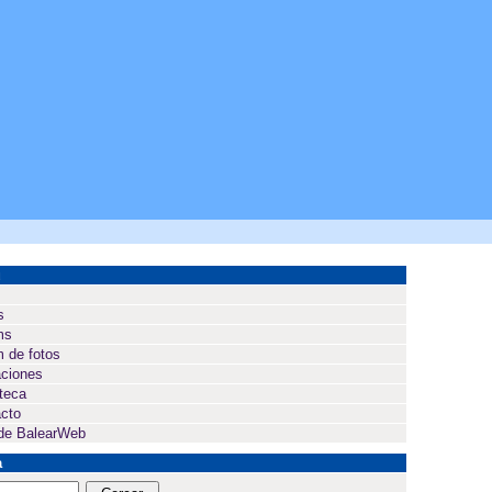
ú
s
ms
 de fotos
ciones
oteca
cto
de BalearWeb
a