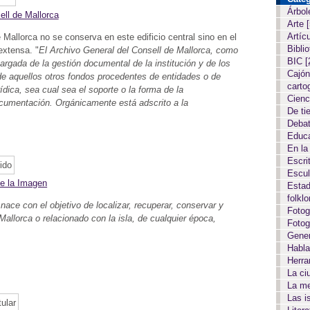
Árbol
ell de Mallorca
Arte
Artíc
 Mallorca no se conserva en este edificio central sino en el
Biblio
extensa. "
El Archivo General del Consell de Mallorca, como
BIC
[
cargada de la gestión documental de la institución y de los
Cajón
de aquellos otros fondos procedentes de entidades o de
carto
ídica, sea cual sea el soporte o la forma de la
Cien
ocumentación. Orgánicamente está adscrito a la
De ti
Deba
Educ
En la
Escri
Escul
de la Imagen
Estad
folkl
nace con el objetivo de localizar, recuperar, conservar y
Fotog
 Mallorca o relacionado con la isla, de cualquier época,
Fotog
Gene
Habla
Herr
La c
La m
Las i