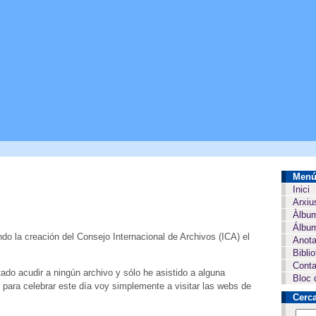
Men
Inici
Arxiu
Àlbu
Álbum
 la creación del Consejo Internacional de Archivos (ICA) el
Anota
Bibli
Conta
tado acudir a ningún archivo y sólo he asistido a alguna
Bloc 
para celebrar este día voy simplemente a visitar las webs de
Cerc