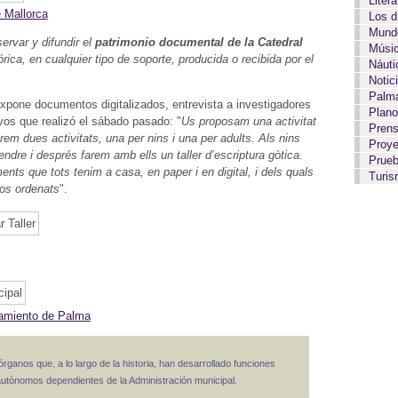
Liter
e Mallorca
Los 
Mundo
ervar y difundir el
patrimonio documental de la Catedral
Músi
ica, en cualquier tipo de soporte, producida o recibida por el
Náut
Notic
Palma
pone documentos digitalizados, entrevista a investigadores
Plan
ivos que realizó el sábado pasado: "
Us proposam una activitat
Pren
rem dues activitats, una per nins i una per adults. Als nins
Proy
ndre i després farem amb ells un taller d’escriptura gòtica.
Prue
ents que tots tenim a casa, en paper i en digital, i dels quals
Turi
los ordenats
".
tamiento de Palma
órganos que, a lo largo de la historia, han desarrollado funciones
 autónomos dependientes de la Administración municipal.