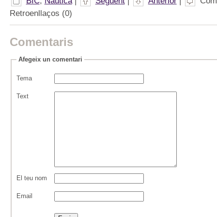
BIC
,
Náutica
|
Següent
|
Anterior
|
Come
Retroenllaços (0)
Comentaris
Afegeix un comentari
Tema
Text
El teu nom
Email