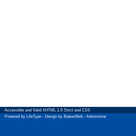
Accessible
and Valid
XHTML 1.0 Strict
and
CSS
Powered by
LifeType
- Design by
BalearWeb
-
Administrar