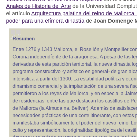
Anales de Historia del Arte
de la Universidad Complu
el artículo
Arquitectura palatina del reino de Mallorca
poder para una efímera dinastía
de
Joan Domenge 
Resumen
Entre 1276 y 1343 Mallorca, el Rosellón y Montpellier co
Corona independíenle de la aragonesa. A pesar de las te
derivadas de esta partición territorial, la nueva dinastía l
programa constructivo -y artístico en general- de gran al
intensifica a partir del 1300. La estabilidad política y eco
dinamismo comercial y ta implantación de una severa ñs
permitieron a los reyes de Mallorca, y en especial a Jaime 
de residencias, entre las que destacan los castillos de P
de Mallorca (la Almudaina. Bellver). Además de satisfacer
necesidades prácticas de una corte itinerante, con estos 
manifestaba simbólicamente el poder del nuevo reino. Lo
culto y representación, la originalidad tipológica del castil