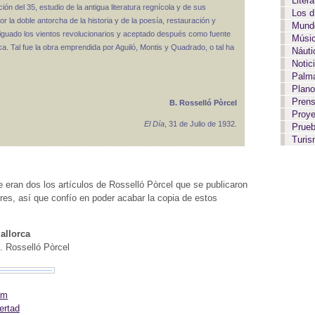
Liter
n del 35, estudio de la antigua literatura regnícola y de sus
Los 
r la doble antorcha de la historia y de la poesía, restauración y
Mundo
tiguado los vientos revolucionarios y aceptado después como fuente
Músi
ca. Tal fue la obra emprendida por Aguiló, Montis y Quadrado, o tal ha
Náut
Notic
Palma
Plan
Pren
B. Rosselló Pòrcel
Proy
El Día
, 31 de Julio de 1932.
Prue
Turi
e eran dos los artículos de Rosselló Pòrcel que se publicaron
tres, así que confío en poder acabar la copia de estos
allorca
B. Rosselló Pòrcel
om
bertad