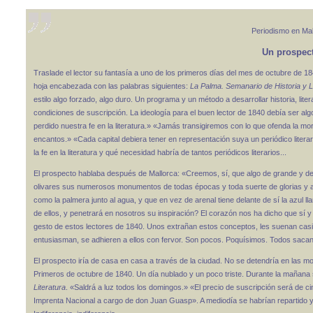
Periodismo en Mal
Un prospec
Traslade el lector su fantasía a uno de los primeros días del mes de octubre de 1
hoja encabezada con las palabras siguientes:
La Palma. Semanario de Historia y L
estilo algo forzado, algo duro. Un programa y un método a desarrollar historia, lite
condiciones de suscripción. La ideología para el buen lector de 1840 debía ser 
perdido nuestra fe en la literatura.» «Jamás transigiremos con lo que ofenda la mo
encantos.» «Cada capital debiera tener en representación suya un periódico literari
la fe en la literatura y qué necesidad habría de tantos periódicos literarios...
El prospecto hablaba después de Mallorca: «Creemos, sí, que algo de grande y de
olivares sus numerosos monumentos de todas épocas y toda suerte de glorias y an
como la palmera junto al agua, y que en vez de arenal tiene delante de sí la azul 
de ellos, y penetrará en nosotros su inspiración? El corazón nos ha dicho que s
gesto de estos lectores de 1840. Unos extrañan estos conceptos, les suenan casi a
entusiasman, se adhieren a ellos con fervor. Son pocos. Poquísimos. Todos sacan
El prospecto iría de casa en casa a través de la ciudad. No se detendría en las 
Primeros de octubre de 1840. Un día nublado y un poco triste. Durante la mañana 
Literatura
. «Saldrá a luz todos los domingos.» «El precio de suscripción será de cin
Imprenta Nacional a cargo de don Juan Guasp». A mediodía se habrían repartido