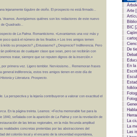
Árbol
na lejanamente lúgubre de otoño. El prospecto no está firmado...
Arte
Artíc
otra. Veamos. Averigüemos quiénes son los redactores de este nuevo
Biblio
 de Quadrado...
BIC
[
Cajón
prospecto de
La Palma
. Romanticismo. «Levantamos una voz más y
carto
e poco quizá el número de los finados.» Los tres amigos temen
Cien
rá leído su prospecto? ¿Entusiasmo? ¿Desprecio? Indiferencia. Pero
De ti
irán polémicas de cualquier clase que sean, pero se recibirán con
Deba
onemos tratar, siempre que se reputen dignos de la inserción.»
Educ
En la
a, por primera vez. Ligero temblor. Nerviosismo... Rememoran frases
Escri
e la general indiferencia, estos tres amigos tienen en este día de
Escul
istoria y Literatura. Prospecto
.
Estad
folkl
Fotog
a perspectiva y la lejanía contribuyeron a valorar con exactitud el
Fotog
Gene
Habla
lorca
. En la página treinta. Leamos: «Fecha memorable fue para la
Herr
 de 1840, señalada con la aparición de
La Palma
y con la revelación de
La c
restauración de las letras regionales, en la más fecunda amplitud
La m
las realidades concretas preteridas por las abstracciones del
Las i
dad del colorióo local y el encanto de la sinceridad espontánea,