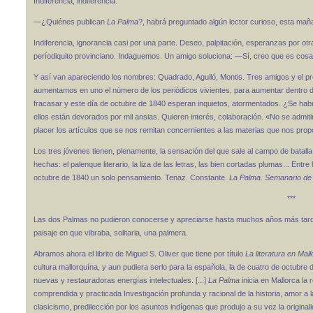
Indiferencia, indiferencia.
—¿Quiénes publican
La Palma
?, habrá preguntado algún lector curioso, esta maña
Indiferencia, ignorancia casi por una parte. Deseo, palpitación, esperanzas por 
períodiquito provinciano. Indaguemos. Un amigo soluciona: —Sí, creo que es cosa
Y así van apareciendo los nombres: Quadrado, Aguiló, Montis. Tres amigos y el 
aumentamos en uno el número de los periódicos vivientes, para aumentar dentro d
fracasar y este día de octubre de 1840 esperan inquietos, atormentados. ¿Se hab
ellos están devorados por mil ansias. Quieren interés, colaboración. «No se admit
placer los artículos que se nos remitan concernientes a las materias que nos prop
Los tres jóvenes tienen, plenamente, la sensación del que sale al campo de batall
hechas: el palenque literario, la liza de las letras, las bien cortadas plumas... Entr
octubre de 1840 un solo pensamiento. Tenaz. Constante.
La Palma. Semanario de H
***
Las dos Palmas no pudieron conocerse y apreciarse hasta muchos años más tarde. L
paisaje en que vibraba, solitaria, una palmera.
Abramos ahora el librito de Miguel S. Oliver que tiene por título
La literatura en Mal
cultura mallorquína, y aun pudiera serlo para la española, la de cuatro de octubre
nuevas y restauradoras energías intelectuales. [...]
La Palma
inicia en Mallorca la 
comprendida y practicada Investigación profunda y racional de la historia, amor a 
clasicismo, predilección por los asuntos indígenas que produjo a su vez la originali