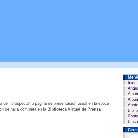
Men
Inici
Arxiu
Àlbu
Álbum
a del "prospecto" o página de presentación usual en la época
Anota
ión se halla completa en la
Biblioteca Virtual de Prensa
Bibli
Conta
Bloc 
Cerc