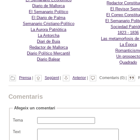
Redactor Constitu
Diario de Mallorca
El Revisor Sem
El Semanario Político
El Correo Constitu
El Diario de Palma
El Semanario Polit
Semanario Cristiano-Político
Sociedad Patrió
La Aurora Patriótica
1823 - 1836
La Antorcha
Las metamorfosis de 
Diari de Buja
La Época
Redactor de Mallorca
Romanticism
Diario Político Mercantil
Un prospect
Diario Balear
Quadrado
Prensa
|
Següent
|
Anterior
|
Comentaris (0) |
R
Comentaris
Afegeix un comentari
Tema
Text