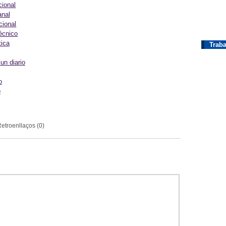
cional
anal
cional
écnico
tica
Traba
un diario
o
o
etroenllaços (0)