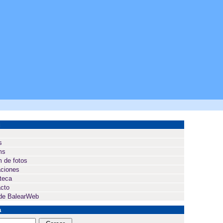
ú
s
ms
 de fotos
ciones
oteca
cto
de BalearWeb
a