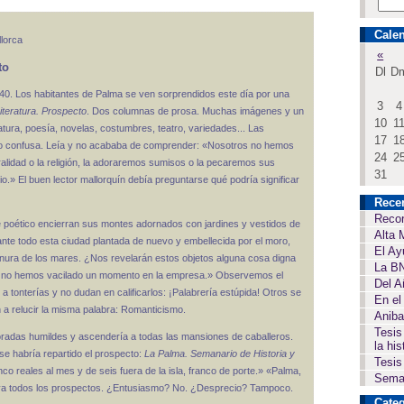
Calen
lorca
«
to
Dl
D
840. Los habitantes de Palma se ven sorprendidos este día por una
3
4
iteratura. Prospecto
. Dos columnas de prosa. Muchas imágenes y un
10
1
ratura, poesía, novelas, costumbres, teatro, variedades... Las
17
1
algo confusa. Leía y no acababa de comprender: «Nosotros no hemos
24
2
ralidad o la religión, la adoraremos sumisos o la pecaremos sus
31
o.» El buen lector mallorquín debía preguntarse qué podría significar
Rece
Recor
 poético encierran sus montes adornados con jardines y vestidos de
Alta 
te todo esta ciudad plantada de nuevo y embellecida por el moro,
El Ay
llanura de los mares. ¿Nos revelarán estos objetos alguna cosa digna
La BN
í y no hemos vacilado un momento en la empresa.» Observemos el
Del A
 tonterías y no dudan en calificarlos: ¡Palabrería estúpida! Otros se
En el
 a relucir la misma palabra: Romanticismo.
Aniba
Tesis
moradas humildes y ascendería a todas las mansiones de caballeros.
la his
se habría repartido el prospecto:
La Palma. Semanario de Historia y
Tesis
co reales al mes y de seis fuera de la isla, franco de porte.» «Palma,
Seman
 ya todos los prospectos. ¿Entusiasmo? No. ¿Desprecio? Tampoco.
Categ