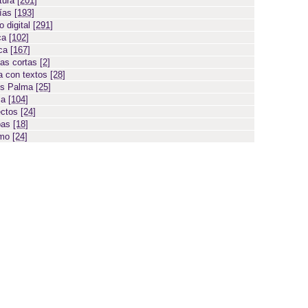
atura
[201]
días
[193]
 digital
[291]
ca
[102]
ica
[167]
ias cortas
[2]
 con textos
[28]
os Palma
[25]
sa
[104]
ectos
[24]
bas
[18]
smo
[24]