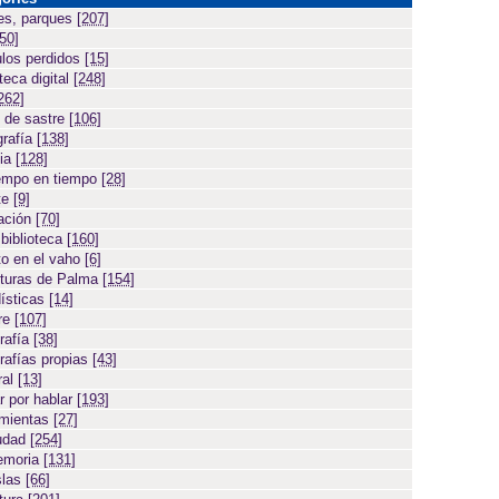
es, parques
[207]
[50]
ulos perdidos
[15]
teca digital
[248]
262]
 de sastre
[106]
grafía
[138]
cia
[128]
empo en tiempo
[28]
te
[9]
ación
[70]
 biblioteca
[160]
to en el vaho
[6]
turas de Palma
[154]
ísticas
[14]
ore
[107]
rafía
[38]
rafías propias
[43]
ral
[13]
r por hablar
[193]
amientas
[27]
iudad
[254]
emoria
[131]
slas
[66]