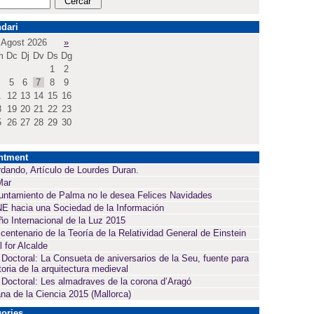
dari
Agost 2026
»
m
Dc
Dj
Dv
Ds
Dg
1
2
5
6
7
8
9
1
12
13
14
15
16
8
19
20
21
22
23
5
26
27
28
29
30
ntment
dando, Artículo de Lourdes Duran.
Mar
untamiento de Palma no le desea Felices Navidades
E hacia una Sociedad de la Información
ño Internacional de la Luz 2015
 centenario de la Teoría de la Relatividad General de Einstein
l for Alcalde
 Doctoral: La Consueta de aniversarios de la Seu, fuente para
toria de la arquitectura medieval
 Doctoral: Les almadraves de la corona d’Aragó
a de la Ciencia 2015 (Mallorca)
ories