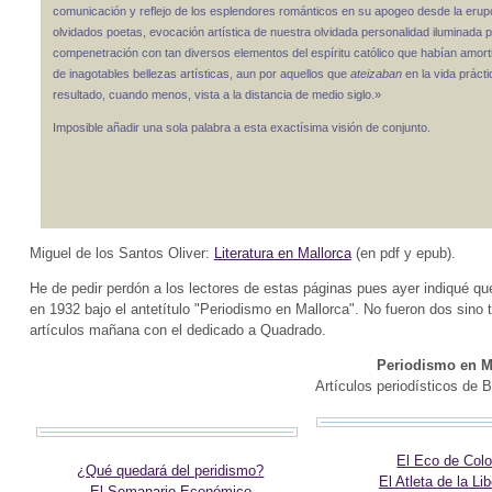
comunicación y reflejo de los esplendores románticos en su apogeo desde la erupció
olvidados poetas, evocación artística de nuestra olvidada personalidad iluminada po
compenetración con tan diversos elementos del espíritu católico que habían amor
de inagotables bellezas artísticas, aun por aquellos que
ateizaban
en la vida prácti
resultado, cuando menos, vista a la distancia de medio siglo.»
Imposible añadir una sola palabra a esta exactísima visión de conjunto.
Miguel de los Santos Oliver:
Literatura en Mallorca
(en pdf y epub).
He de pedir perdón a los lectores de estas páginas pues ayer indiqué qu
en 1932 bajo el antetítulo "Periodismo en Mallorca". No fueron dos sino 
artículos mañana con el dedicado a Quadrado.
Periodismo en M
Artículos periodísticos de 
El Eco de Col
¿Qué quedará del peridismo?
El Atleta de la Li
El Semanario Económico